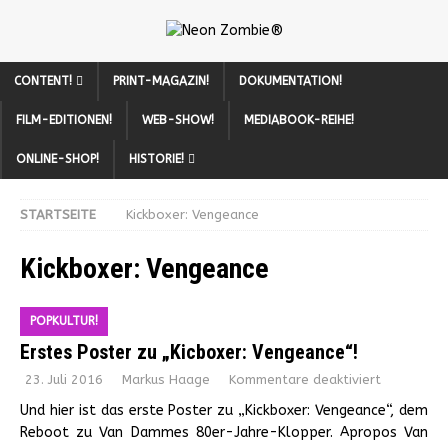
CONTENT!
PRINT-MAGAZIN!
DOKUMENTATION!
FILM-EDITIONEN!
WEB-SHOW!
MEDIABOOK-REIHE!
ONLINE-SHOP!
HISTORIE!
STARTSEITE
Kickboxer: Vengeance
Kickboxer: Vengeance
POPKULTUR!
Erstes Poster zu „Kicboxer: Vengeance“!
23. Juli 2016
Markus Haage
Kommentare deaktiviert
Und hier ist das erste Poster zu „Kickboxer: Vengeance“, dem
Reboot zu Van Dammes 80er-Jahre-Klopper. Apropos Van