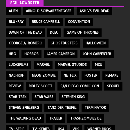
SCHLAGWÖRTER
ALIEN
ARNOLD SCHWARZENEGGER
ASH VS EVIL DEAD
BLU-RAY
BRUCE CAMPBELL
CONVENTION
DAWN OF THE DEAD
DCEU
GAME OF THRONES
GEORGE A. ROMERO
GHOSTBUSTERS
HALLOWEEN
HBO
HORROR
JAMES CAMERON
JOHN CARPENTER
LUCASFILMS
MARVEL
MARVEL STUDIOS
MCU
NACHRUF
NEON ZOMBIE
NETFLIX
POSTER
REMAKE
REVIEW
RIDLEY SCOTT
SAN DIEGO COMIC CON
SEQUEL
STAR TREK
STAR WARS
STEPHEN KING
STEVEN SPIELBERG
TANZ DER TEUFEL
TERMINATOR
THE WALKING DEAD
TRAILER
TRASHZOMBIES.DE
TV-SERIE
TV-SERIES
USA
VHS
WARNER BROS.