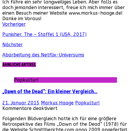
Ich führe ein sehr langweiliges Leben. Aber falls es
doch jemanden interessiert, freue ich mich immer über
einen Besuch meiner Website www.markus-haage.de!
Danke im Voraus!
Webseite
Facebook
Instagram
YouTube
Vorheriger
Punisher, The – Staffel 1 (USA, 2017)
Nächster
Abarbeitung des Netflix-Universums
ÄHNLICHE ARTIKEL
Popkultur!
„Dawn of the Dead“: Ein kleiner Vergleich…
21. Januar 2015
Markus Haage
Popkultur!
für
Kommentare deaktiviert
„Dawn
Folgenden Bildvergleich hatte ich für eine größere
of
Retrospektive des Films „Dawn of the Dead“ (1978) für
the
die Website Schnittberichte.com anno 2009 angefertigt.
Dead“: