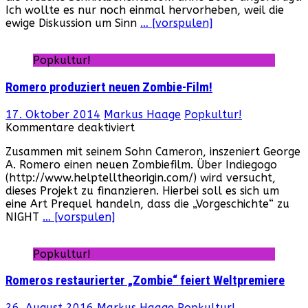
Ich wollte es nur noch einmal hervorheben, weil die
Ein
ewige Diskussion um Sinn
… [vorspulen]
kleiner
Vergleich…
Popkultur!
Romero produziert neuen Zombie-Film!
17. Oktober 2014
Markus Haage
Popkultur!
für
Kommentare deaktiviert
Romero
Zusammen mit seinem Sohn Cameron, inszeniert George
produziert
A. Romero einen neuen Zombiefilm. Über Indiegogo
neuen
(http://www.helptelltheorigin.com/) wird versucht,
Zombie-
dieses Projekt zu finanzieren. Hierbei soll es sich um
Film!
eine Art Prequel handeln, dass die „Vorgeschichte“ zu
NIGHT
… [vorspulen]
Popkultur!
Romeros restaurierter „Zombie“ feiert Weltpremiere
26. August 2016
Markus Haage
Popkultur!