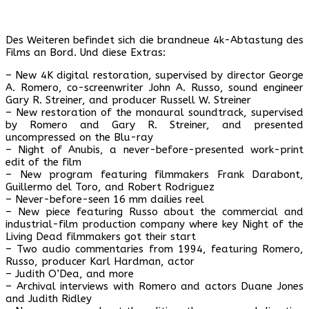
Des Weiteren befindet sich die brandneue 4k-Abtastung des
Films an Bord. Und diese Extras:
– New 4K digital restoration, supervised by director George
A. Romero, co-screenwriter John A. Russo, sound engineer
Gary R. Streiner, and producer Russell W. Streiner
– New restoration of the monaural soundtrack, supervised
by Romero and Gary R. Streiner, and presented
uncompressed on the Blu-ray
– Night of Anubis, a never-before-presented work-print
edit of the film
– New program featuring filmmakers Frank Darabont,
Guillermo del Toro, and Robert Rodriguez
– Never-before-seen 16 mm dailies reel
– New piece featuring Russo about the commercial and
industrial-film production company where key Night of the
Living Dead filmmakers got their start
– Two audio commentaries from 1994, featuring Romero,
Russo, producer Karl Hardman, actor
– Judith O’Dea, and more
– Archival interviews with Romero and actors Duane Jones
and Judith Ridley