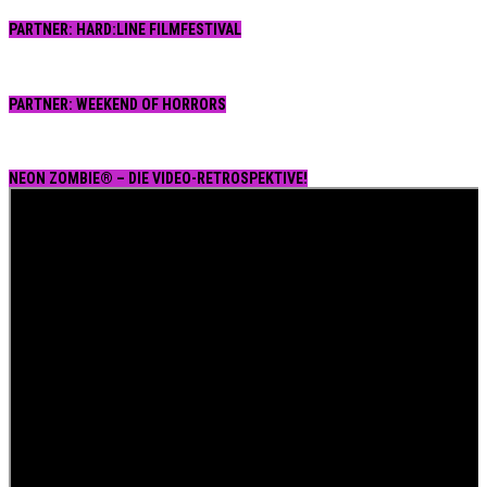
PARTNER: HARD:LINE FILMFESTIVAL
PARTNER: WEEKEND OF HORRORS
NEON ZOMBIE® – DIE VIDEO-RETROSPEKTIVE!