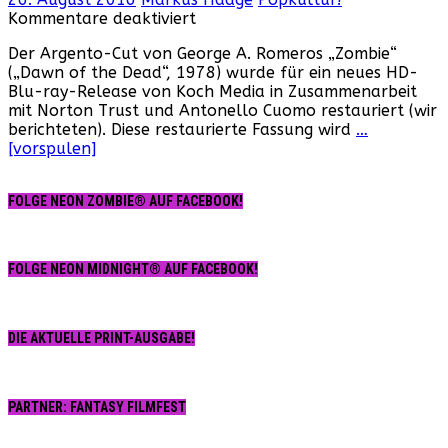
für
Kommentare deaktiviert
Romeros
Der Argento-Cut von George A. Romeros „Zombie“
restaurierter
(„Dawn of the Dead“, 1978) wurde für ein neues HD-
„Zombie“
Blu-ray-Release von Koch Media in Zusammenarbeit
feiert
mit Norton Trust und Antonello Cuomo restauriert (wir
Weltpremiere
berichteten). Diese restaurierte Fassung wird
…
[vorspulen]
FOLGE NEON ZOMBIE® AUF FACEBOOK!
FOLGE NEON MIDNIGHT® AUF FACEBOOK!
DIE AKTUELLE PRINT-AUSGABE!
PARTNER: FANTASY FILMFEST