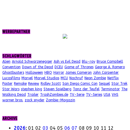
WERBEPARTNER
SCHLAGWÖRTER
Alien
Arnold Schwarzenegger
Ash vs Evil Dead
Blu-ray
Bruce Campbell
Convention
Dawn of the Dead
DCEU
Game of Thrones
George A. Romero
Ghostbusters
Halloween
HBO
Horror
James Cameron
John Carpenter
LucasFilms
Marvel
Marvel Studios
MCU
Nachruf
Neon Zombie
Netflix
Poster
Remake
Review
Ridley Scott
San Diego Comic Con
Sequel
Star Trek
Star Wars
stephen king
Steven Spielberg
Tanz der Teufel
Terminator
The
Walking Dead
Trailer
TrashZombies.de
TV-Serie
TV-Series
USA
VHS
warner bros.
zack snyder
Zombie-Magazin
ARCHIVE
2026
:
01
02
03
04
05
06
07
08
09
10
11
12