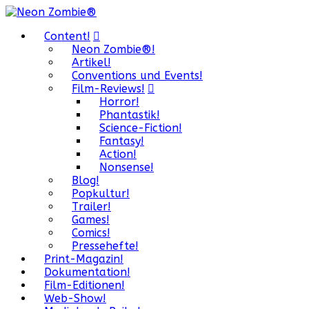
Content!
Neon Zombie®!
Artikel!
Conventions und Events!
Film-Reviews!
Horror!
Phantastik!
Science-Fiction!
Fantasy!
Action!
Nonsense!
Blog!
Popkultur!
Trailer!
Games!
Comics!
Pressehefte!
Print-Magazin!
Dokumentation!
Film-Editionen!
Web-Show!