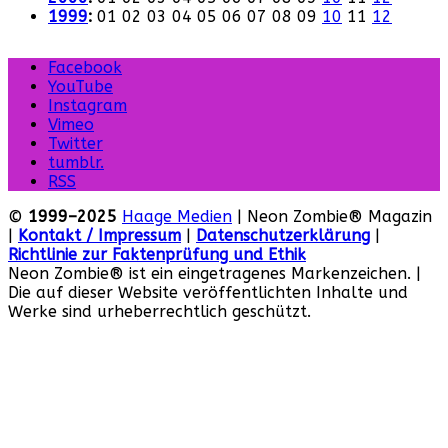
1999
:
01
02
03
04
05
06
07
08
09
10
11
12
Facebook
YouTube
Instagram
Vimeo
Twitter
tumblr.
RSS
©
1999–2025
Haage Medien
| Neon Zombie® Magazin
|
Kontakt / Impressum
|
Datenschutzerklärung
|
Richtlinie zur Faktenprüfung und Ethik
Neon Zombie® ist ein eingetragenes Markenzeichen. |
Die auf dieser Website veröffentlichten Inhalte und
Werke sind urheberrechtlich geschützt.