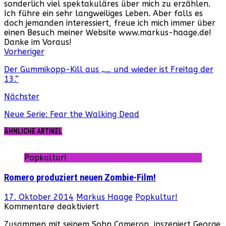
sonderlich viel spektakuläres über mich zu erzählen.
Ich führe ein sehr langweiliges Leben. Aber falls es
doch jemanden interessiert, freue ich mich immer über
einen Besuch meiner Website www.markus-haage.de!
Danke im Voraus!
Webseite
Facebook
Instagram
YouTube
Vorheriger
Der Gummikopp-Kill aus „… und wieder ist Freitag der
13.“
Nächster
Neue Serie: Fear the Walking Dead
ÄHNLICHE ARTIKEL
Popkultur!
Romero produziert neuen Zombie-Film!
17. Oktober 2014
Markus Haage
Popkultur!
für
Kommentare deaktiviert
Romero
Zusammen mit seinem Sohn Cameron, inszeniert George
produziert