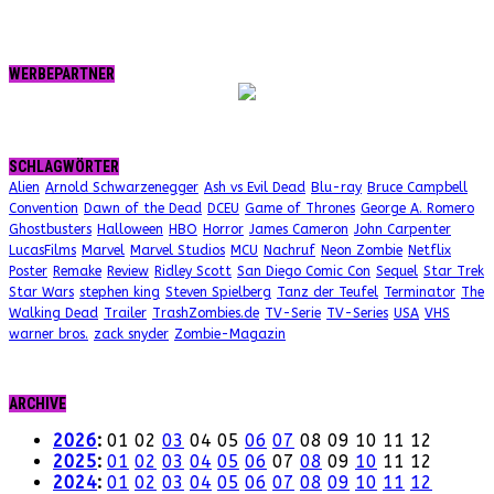
WERBEPARTNER
SCHLAGWÖRTER
Alien
Arnold Schwarzenegger
Ash vs Evil Dead
Blu-ray
Bruce Campbell
Convention
Dawn of the Dead
DCEU
Game of Thrones
George A. Romero
Ghostbusters
Halloween
HBO
Horror
James Cameron
John Carpenter
LucasFilms
Marvel
Marvel Studios
MCU
Nachruf
Neon Zombie
Netflix
Poster
Remake
Review
Ridley Scott
San Diego Comic Con
Sequel
Star Trek
Star Wars
stephen king
Steven Spielberg
Tanz der Teufel
Terminator
The
Walking Dead
Trailer
TrashZombies.de
TV-Serie
TV-Series
USA
VHS
warner bros.
zack snyder
Zombie-Magazin
ARCHIVE
2026
:
01
02
03
04
05
06
07
08
09
10
11
12
2025
:
01
02
03
04
05
06
07
08
09
10
11
12
2024
:
01
02
03
04
05
06
07
08
09
10
11
12