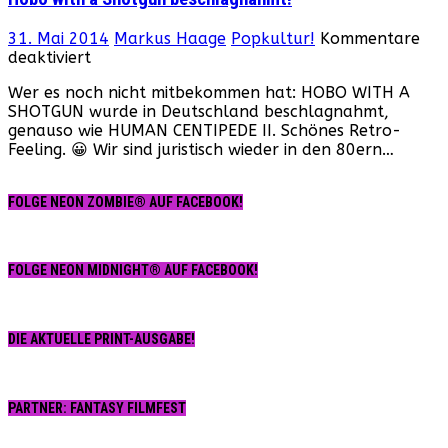
31. Mai 2014
Markus Haage
Popkultur!
Kommentare
für
deaktiviert
Hobo
Wer es noch nicht mitbekommen hat: HOBO WITH A
with
SHOTGUN wurde in Deutschland beschlagnahmt,
a
genauso wie HUMAN CENTIPEDE II. Schönes Retro-
Shotgun
Feeling. 😀 Wir sind juristisch wieder in den 80ern…
beschlagnahmt!
FOLGE NEON ZOMBIE® AUF FACEBOOK!
FOLGE NEON MIDNIGHT® AUF FACEBOOK!
DIE AKTUELLE PRINT-AUSGABE!
PARTNER: FANTASY FILMFEST