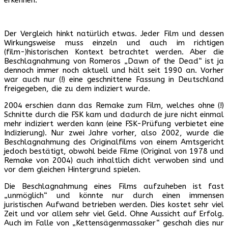
Der Vergleich hinkt natürlich etwas. Jeder Film und dessen
Wirkungsweise muss einzeln und auch im richtigen
(film-)historischen Kontext betrachtet werden. Aber die
Beschlagnahmung von Romeros „Dawn of the Dead“ ist ja
dennoch immer noch aktuell und hält seit 1990 an. Vorher
war auch nur (!) eine geschnittene Fassung in Deutschland
freigegeben, die zu dem indiziert wurde.
2004 erschien dann das Remake zum Film, welches ohne (!)
Schnitte durch die FSK kam und dadurch de jure nicht einmal
mehr indiziert werden kann (eine FSK-Prüfung verbietet eine
Indizierung). Nur zwei Jahre vorher, also 2002, wurde die
Beschlagnahmung des Originalfilms von einem Amtsgericht
jedoch bestätigt, obwohl beide Filme (Original von 1978 und
Remake von 2004) auch inhaltlich dicht verwoben sind und
vor dem gleichen Hintergrund spielen.
Die Beschlagnahmung eines Films aufzuheben ist fast
„unmöglich“ und könnte nur durch einen immensen
juristischen Aufwand betrieben werden. Dies kostet sehr viel
Zeit und vor allem sehr viel Geld. Ohne Aussicht auf Erfolg.
Auch im Falle von „Kettensägenmassaker“ geschah dies nur