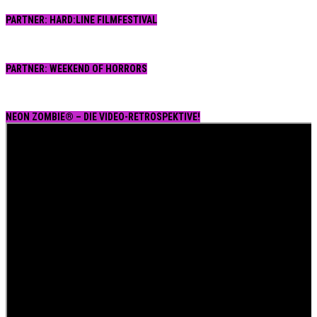
PARTNER: HARD:LINE FILMFESTIVAL
PARTNER: WEEKEND OF HORRORS
NEON ZOMBIE® – DIE VIDEO-RETROSPEKTIVE!