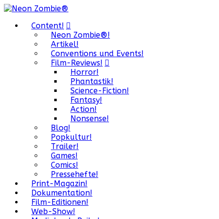
Content!
Neon Zombie®!
Artikel!
Conventions und Events!
Film-Reviews!
Horror!
Phantastik!
Science-Fiction!
Fantasy!
Action!
Nonsense!
Blog!
Popkultur!
Trailer!
Games!
Comics!
Pressehefte!
Print-Magazin!
Dokumentation!
Film-Editionen!
Web-Show!