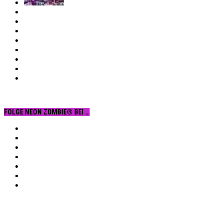
FOLGE NEON ZOMBIE® BEI …
Facebook
YouTube
Instagram
Vimeo
Twitter
tumblr.
RSS