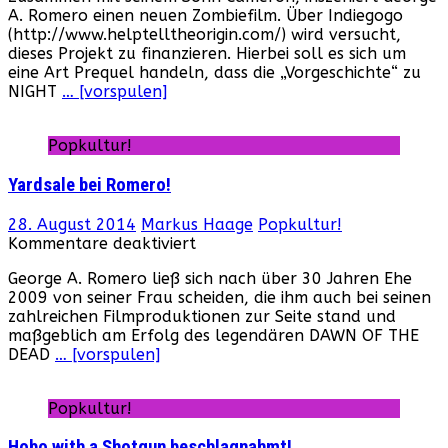
A. Romero einen neuen Zombiefilm. Über Indiegogo
neuen
(http://www.helptelltheorigin.com/) wird versucht,
Zombie-
dieses Projekt zu finanzieren. Hierbei soll es sich um
Film!
eine Art Prequel handeln, dass die „Vorgeschichte“ zu
NIGHT
… [vorspulen]
Popkultur!
Yardsale bei Romero!
28. August 2014
Markus Haage
Popkultur!
für
Kommentare deaktiviert
Yardsale
George A. Romero ließ sich nach über 30 Jahren Ehe
bei
2009 von seiner Frau scheiden, die ihm auch bei seinen
Romero!
zahlreichen Filmproduktionen zur Seite stand und
maßgeblich am Erfolg des legendären DAWN OF THE
DEAD
… [vorspulen]
Popkultur!
Hobo with a Shotgun beschlagnahmt!