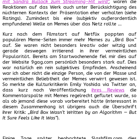
mit Sandra Bullock zum Streaming-Hit wird“
,
waren die
Reaktionen auf das Werk auch unter Berücksichtigung des
nüchternen Kontexts der Präsentation eher verhalten (siehe
Ratings). Zumindest bis eine (subjektiv außerordentlich
empfundene) Welle an Memes über das Netz rollte …
Kurz nach dem Filmstart auf Netflix poppten auf
populären Meme-Seiten immer mehr Memes zu „Bird Box“
auf. Sie waren nicht besonders kreativ oder witzig und
gerade deswegen irritierend in ihrer vermeintlichen
Popularität. Bereits am Startwochenende fiel mir dies auf
der Website 9gag.com persönlich besonders stark auf. Dies
war natürlich ein rein subjektives Empfinden. Anscheinend
war ich aber nicht die einzige Person, die von der Masse und
vermeintlichen Beliebtheit der Memes verwirrt gewesen ist.
So merkte die Kulturkritikerin Emily Yoshida via Twitter an,
dass kurz nach Veröffentlichung
ihres Reviews
die
Kommentarspalte mit Memes regelrecht geflutet wurde, so
als ob jemand diese vorab vorbereitet hätte (interessant in
diesem Zusammenhang ist übrigens auch die Überschrift
ihrer Kritik:
„Bird Box Wasn’t Written by an Algorithm — But
It Sure Feels Like It Was“
).
Einige Tage später beobachtete Slashfilm.com dies