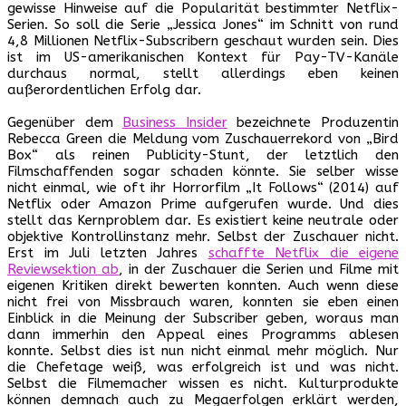
gewisse Hinweise auf die Popularität bestimmter Netflix-
Serien. So soll die Serie „Jessica Jones“ im Schnitt von rund
4,8 Millionen Netflix-Subscribern geschaut wurden sein. Dies
ist im US-amerikanischen Kontext für Pay-TV-Kanäle
durchaus normal, stellt allerdings eben keinen
außerordentlichen Erfolg dar.
Gegenüber dem
Business Insider
bezeichnete Produzentin
Rebecca Green die Meldung vom Zuschauerrekord von „Bird
Box“ als reinen Publicity-Stunt, der letztlich den
Filmschaffenden sogar schaden könnte. Sie selber wisse
nicht einmal, wie oft ihr Horrorfilm „It Follows“ (2014) auf
Netflix oder Amazon Prime aufgerufen wurde. Und dies
stellt das Kernproblem dar. Es existiert keine neutrale oder
objektive Kontrollinstanz mehr. Selbst der Zuschauer nicht.
Erst im Juli letzten Jahres
schaffte Netflix die eigene
Reviewsektion ab
, in der Zuschauer die Serien und Filme mit
eigenen Kritiken direkt bewerten konnten. Auch wenn diese
nicht frei von Missbrauch waren, konnten sie eben einen
Einblick in die Meinung der Subscriber geben, woraus man
dann immerhin den Appeal eines Programms ablesen
konnte. Selbst dies ist nun nicht einmal mehr möglich. Nur
die Chefetage weiß, was erfolgreich ist und was nicht.
Selbst die Filmemacher wissen es nicht. Kulturprodukte
können demnach auch zu Megaerfolgen erklärt werden,