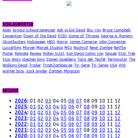
SCHLAGWÖRTER
Alien
Arnold Schwarzenegger
Ash vs Evil Dead
Blu-ray
Bruce Campbell
Convention
Dawn of the Dead
DCEU
Game of Thrones
George A. Romero
Ghostbusters
Halloween
HBO
Horror
James Cameron
John Carpenter
LucasFilms
Marvel
Marvel Studios
MCU
Nachruf
Neon Zombie
Netflix
Poster
Remake
Review
Ridley Scott
San Diego Comic Con
Sequel
Star Trek
Star Wars
stephen king
Steven Spielberg
Tanz der Teufel
Terminator
The
Walking Dead
Trailer
TrashZombies.de
TV-Serie
TV-Series
USA
VHS
warner bros.
zack snyder
Zombie-Magazin
ARCHIVE
2026
:
01
02
03
04
05
06
07
08
09
10
11
12
2025
:
01
02
03
04
05
06
07
08
09
10
11
12
2024
:
01
02
03
04
05
06
07
08
09
10
11
12
2023
:
01
02
03
04
05
06
07
08
09
10
11
12
2022
:
01
02
03
04
05
06
07
08
09
10
11
12
2021
:
01
02
03
04
05
06
07
08
09
10
11
12
2020
:
01
02
03
04
05
06
07
08
09
10
11
12