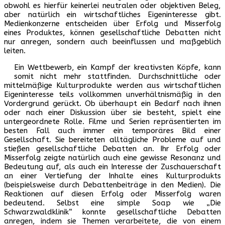
obwohl es hierfür keinerlei neutralen oder objektiven Beleg,
aber natürlich ein wirtschaftliches Eigeninteresse gibt.
Medienkonzerne entscheiden über Erfolg und Misserfolg
eines Produktes, können gesellschaftliche Debatten nicht
nur anregen, sondern auch beeinflussen und maßgeblich
leiten.
Ein Wettbewerb, ein Kampf der kreativsten Köpfe, kann
somit nicht mehr stattfinden. Durchschnittliche oder
mittelmäßige Kulturprodukte werden aus wirtschaftlichen
Eigeninteresse teils vollkommen unverhältnismäßig in den
Vordergrund gerückt. Ob überhaupt ein Bedarf nach ihnen
oder nach einer Diskussion über sie besteht, spielt eine
untergeordnete Rolle. Filme und Serien repräsentierten im
besten Fall auch immer ein temporäres Bild einer
Gesellschaft. Sie bereiteten alltägliche Probleme auf und
stießen gesellschaftliche Debatten an. Ihr Erfolg oder
Misserfolg zeigte natürlich auch eine gewisse Resonanz und
Bedeutung auf, als auch ein Interesse der Zuschauerschaft
an einer Vertiefung der Inhalte eines Kulturprodukts
(beispielsweise durch Debattenbeiträge in den Medien). Die
Reaktionen auf diesen Erfolg oder Misserfolg waren
bedeutend. Selbst eine simple Soap wie „Die
Schwarzwaldklinik“ konnte gesellschaftliche Debatten
anregen, indem sie Themen verarbeitete, die von einem