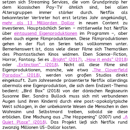
setzen sich Streaming Services, die vom Grundprinzip her
dem klassischen Pay-TV ähnlich sind, bei allen
Altersgruppen immer stärker durch. Netflix als
bekanntester Vertreter hat erst letztes Jahr angekündigt,
mehr als 13 Milliarden Dollar
in neuen Content zu
investieren. Hauptsächlich Serien – mittlerweile hat Netflix
über
eintausend Eigenproduktionen
im Programm –, aber
eben auch eigene Filmproduktionen. Diese Filmproduktionen
gehen in der Flut an Serien teils vollkommen unter.
Bemerkenswert ist, dass viele dieser Filme sich Thematiken
des Phantastischen Kinos widmen. Eben Science-Fiction,
Horror, Fantasy. Sei es
„Bright“ (2017)
,
„How it ends“ (2018)
oder
„Extinction“ (2018)
. Nicht all diese Filme sind
Eigenproduktionen, manche, wie etwa
„The Cloverfield
Paradox“ (2018)
, werden von großen Studios direkt
eingekauft. Zum Jahresende präsentierte Netflix allerdings
abermals eine Eigenproduktion, die sich dem Endzeit-Thema
bedient: „Bird Box“ (2018) von der dänischen Regisseurin
Susanne Bier. Sandra Bullock muss sich mit verbundenen
Augen (und ihren Kindern) durch eine post-apokalytpische
Welt schlagen, in der unbekannte Wesen die Menschen in den
Wahnsinn und Selbstmord treiben, sobald sie diese
erblicken. Eine Mischung aus „The Happening“ (2007) und
„A
Quiet Place“ (2018)
. Das Projekt ließ sich Netflix rund
zwanzig Millionen US-Dollar kosten.