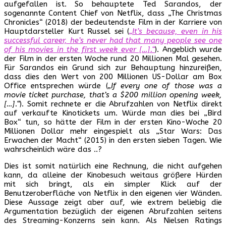
aufgefallen ist. So behauptete Ted Sarandos, der
sogenannte Content Chief von Netflix, dass „The Christmas
Chronicles“ (2018) der bedeutendste Film in der Karriere von
Hauptdarsteller Kurt Russel sei (
„It’s because, even in his
successful career, he’s never had that many people see one
of his movies in the first week ever […].“
). Angeblich wurde
der Film in der ersten Woche rund 20 Millionen Mal gesehen.
Für Sarandos ein Grund sich zur Behauptung hinzureißen,
dass dies den Wert von 200 Millionen US-Dollar am Box
Office entsprechen würde (
„If every one of those was a
movie ticket purchase, that’s a $200 million opening week,
[…].“
). Somit rechnete er die Abrufzahlen von Netflix direkt
auf verkaufte Kinotickets um. Würde man dies bei „Bird
Box“ tun, so hätte der Film in der ersten Kino-Woche 20
Millionen Dollar mehr eingespielt als „Star Wars: Das
Erwachen der Macht“ (2015) in den ersten sieben Tagen. Wie
wahrscheinlich wäre das ..?
Dies ist somit natürlich eine Rechnung, die nicht aufgehen
kann, da alleine der Kinobesuch weitaus größere Hürden
mit sich bringt, als ein simpler Klick auf der
Benutzeroberfläche von Netflix in den eigenen vier Wänden.
Diese Aussage zeigt aber auf, wie extrem beliebig die
Argumentation bezüglich der eigenen Abrufzahlen seitens
des Streaming-Konzerns sein kann. Als Nielsen Ratings