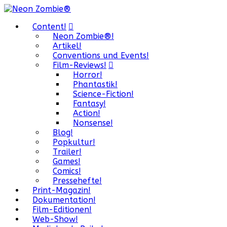
Content!
Neon Zombie®!
Artikel!
Conventions und Events!
Film-Reviews!
Horror!
Phantastik!
Science-Fiction!
Fantasy!
Action!
Nonsense!
Blog!
Popkultur!
Trailer!
Games!
Comics!
Pressehefte!
Print-Magazin!
Dokumentation!
Film-Editionen!
Web-Show!