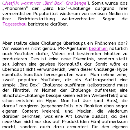
(
„Netflix warnt vor „Bird Box“-Challenge“
). Somit wurde das
„Phänomen“ der „Bird Box“-Challenge aufgrund ihrer
vermeintlichen Popularität wiederum von seriösen Medien in
ihrer Berichterstattung weiterverbreitet. Sogar die
Tagesschau
berichtete darüber.
Aber stellte diese Challenge überhaupt ein Phänomen dar?
Wir wissen es nicht genau. PR-Agenturen
bezahlen
natürlich
auch YouTuber dafür, Videos mit bestimmten Inhalten zu
produzieren. Dies ist keine neue Erkenntnis, sondern stellt
seit Jahren eine gewisse Normalität dar. Somit wäre es
überhaupt nicht verwunderlich, wenn dieser Challenge-Hype
ebenfalls künstlich hervorgerufen wäre. Man nehme zehn,
zwölf populäre YouTuber, die als Auftragsarbeit eine
simple „Bird Box“-Challenge ausführen (selbstredend muss
der Filmtitel im Namen der Challenge auftreten; eine
Blindfold-Challenge besäße keinen echten Werbeeffekt) und
schon entsteht ein Hype. Man hat User (und Bots), die
darauf reagieren (gegebenenfalls als Reaktion eben sogar
eigenen Content kreieren), und Medien, die wiederum
darüber berichten, was eine Art Lawine auslöst, da dies
neue User nicht nur das auf Produkt (den Film) aufmerksam
macht, sondern auch dazu ermuntert für den eigenen