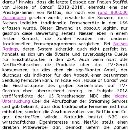
darauf hinwies, dass die letzte Episode der finalen Staffel
von „House of Cards“ (2013–2018), ehemals eine der
Prestige-Serien von Netflix, nur noch von
rund 900.000
Zuschauern
gesehen wurde, erwiderte der Konzern, dass
Nielsen lediglich traditionelle Fernsehgeräte in den USA
erfassen würde. Dieser Einwand ist absolut legitim, nur
geschah diese Bewertung seitens Nielsen eben in einem
festen Kontext, die Zahlen wurden mit anderen
traditionellen Fernsehprogrammen verglichen. Bei
Nielsen
Ratings
, deren System sicherlich auch nicht perfekt ist,
handelt es sich um die älteste und zuverlässigste Quelle
für Einschaltquoten in den USA. Auch wenn nicht alle
Netflix-Subscriber die Produkte über das TV-Gerät
konsumieren, tut dies eben ein signifikanter Anteil, der
durchaus als Indikator für den Appeal einer bestimmten
Sendung herhalten kann. Im Falle von „House of Cards“ war
die Einschaltquote des großen Serienfinales auf TV-
Geräten eben überraschend niedrig. Im Frühjahr 2018
veröffentlichte der US-Fernsehsender NBC eine
eigene
Untersuchung
über die Abrufzahlen der Streaming Services
und gab bekannt, dass das traditionelle Fernsehen nicht nur
mithalten, sondern die Zuschauerzahlen von Netflix und Co.
gar übertreffen würde. Natürlich besitzt NBC ein
wirtschaftliches Eigeninteresse und Netflix stellt einen
direkten Mitbewerber dar, dennoch liefern die Zahlen