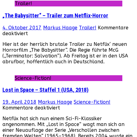
Trailer!
„The Babysitter“ – Trailer zum Netflix-Horror
4. Oktober 2017
Markus Haage
Trailer!
Kommentare
für
deaktiviert
„The
Hier ist der herrlich brutale Trailer zu Netflix‘ neuen
Babysitter“
Horrorfilm „The Babysitter“. Die Regie führte McG
–
(„Terminator: Salvation“). Ab Freitag ist er in den USA
Trailer
abrufbar, hoffentlich auch in Deutschland.
zum
Netflix-
Horror
Science-Fiction!
Lost in Space – Staffel 1 (USA, 2018)
19. April 2018
Markus Haage
Science-Fiction!
für
Kommentare deaktiviert
Lost
Netflix hat sich nun einem Sci-Fi-Klassiker
in
angenommen. Mit „Lost in Space“ wagt man sich an
Space
einer Neuauflage der Serie „Verschollen zwischen
–
fremden Welten“ (1965–1968). Bereits 2004 wurde ein
Staffel