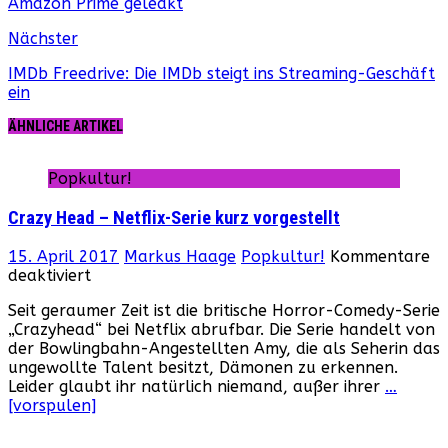
Amazon Prime geleakt
Nächster
IMDb Freedrive: Die IMDb steigt ins Streaming-Geschäft
ein
ÄHNLICHE ARTIKEL
Popkultur!
Crazy Head – Netflix-Serie kurz vorgestellt
15. April 2017
Markus Haage
Popkultur!
Kommentare
für
deaktiviert
Crazy
Seit geraumer Zeit ist die britische Horror-Comedy-Serie
Head
„Crazyhead“ bei Netflix abrufbar. Die Serie handelt von
–
der Bowlingbahn-Angestellten Amy, die als Seherin das
Netflix-
ungewollte Talent besitzt, Dämonen zu erkennen.
Serie
Leider glaubt ihr natürlich niemand, außer ihrer
…
kurz
[vorspulen]
vorgestellt