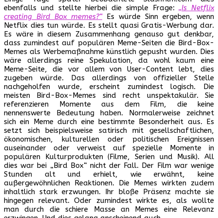
ebenfalls und stellte hierbei die simple Frage:
„Is Netflix
creating Bird Box memes?“
Es würde Sinn ergeben, wenn
Netflix dies tun würde. Es stellt quasi Gratis-Werbung dar.
Es wäre in diesem Zusammenhang genauso gut denkbar,
dass zumindest auf populären Meme-Seiten die Bird-Box-
Memes als Werbemaßnahme künstlich gepusht wurden. Dies
wäre allerdings reine Spekulation, da wohl kaum eine
Meme-Seite, die vor allem von User-Content lebt, dies
zugeben würde. Das allerdings von offizieller Stelle
nachgeholfen wurde, erscheint zumindest logisch. Die
meisten Bird-Box-Memes sind recht unspektakulär. Sie
referenzieren Momente aus dem Film, die keine
nennenswerte Bedeutung haben. Normalerweise zeichnet
sich ein Meme durch eine bestimmte Besonderheit aus. Es
setzt sich beispielsweise satirisch mit gesellschaftlichen,
ökonomischen, kulturellen oder politischen Ereignissen
auseinander oder verweist auf spezielle Momente in
populären Kulturprodukten (Filme, Serien und Musik). All
dies war bei „Bird Box“ nicht der Fall. Der Film war wenige
Stunden alt und erhielt, wie erwähnt, keine
außergewöhnlichen Reaktionen. Die Memes wirkten zudem
inhaltlich stark erzwungen. Ihr bloße Präsenz machte sie
hingegen relevant. Oder zumindest wirkte es, als wollte
man durch die schiere Masse an Memes eine Relevanz
erzwingen. Und dies gelang anscheinend auch.