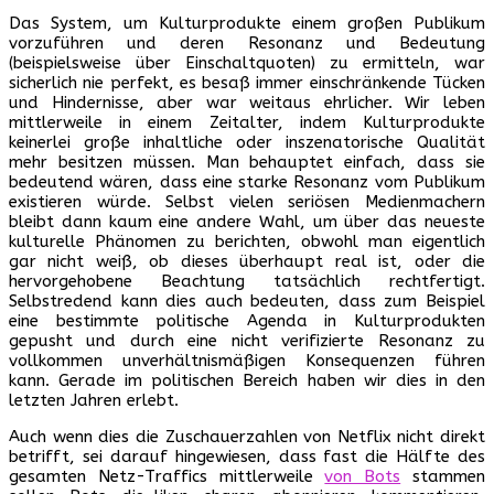
Das System, um Kulturprodukte einem großen Publikum
vorzuführen und deren Resonanz und Bedeutung
(beispielsweise über Einschaltquoten) zu ermitteln, war
sicherlich nie perfekt, es besaß immer einschränkende Tücken
und Hindernisse, aber war weitaus ehrlicher. Wir leben
mittlerweile in einem Zeitalter, indem Kulturprodukte
keinerlei große inhaltliche oder inszenatorische Qualität
mehr besitzen müssen. Man behauptet einfach, dass sie
bedeutend wären, dass eine starke Resonanz vom Publikum
existieren würde. Selbst vielen seriösen Medienmachern
bleibt dann kaum eine andere Wahl, um über das neueste
kulturelle Phänomen zu berichten, obwohl man eigentlich
gar nicht weiß, ob dieses überhaupt real ist, oder die
hervorgehobene Beachtung tatsächlich rechtfertigt.
Selbstredend kann dies auch bedeuten, dass zum Beispiel
eine bestimmte politische Agenda in Kulturprodukten
gepusht und durch eine nicht verifizierte Resonanz zu
vollkommen unverhältnismäßigen Konsequenzen führen
kann. Gerade im politischen Bereich haben wir dies in den
letzten Jahren erlebt.
Auch wenn dies die Zuschauerzahlen von Netflix nicht direkt
betrifft, sei darauf hingewiesen, dass fast die Hälfte des
gesamten Netz-Traffics mittlerweile
von Bots
stammen