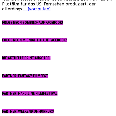
Pilotfilm für das US-Fernsehen produziert, der
1
allerdings
… [vorspulen]
(USA,
2018)
FOLGE NEON ZOMBIE® AUF FACEBOOK!
FOLGE NEON MIDNIGHT® AUF FACEBOOK!
DIE AKTUELLE PRINT-AUSGABE!
PARTNER: FANTASY FILMFEST
PARTNER: HARD:LINE FILMFESTIVAL
PARTNER: WEEKEND OF HORRORS