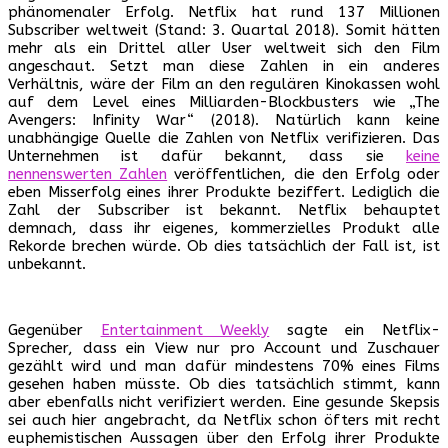
phänomenaler Erfolg. Netflix hat rund 137 Millionen
Subscriber weltweit (Stand: 3. Quartal 2018). Somit hätten
mehr als ein Drittel aller User weltweit sich den Film
angeschaut. Setzt man diese Zahlen in ein anderes
Verhältnis, wäre der Film an den regulären Kinokassen wohl
auf dem Level eines Milliarden-Blockbusters wie „The
Avengers: Infinity War“ (2018). Natürlich kann keine
unabhängige Quelle die Zahlen von Netflix verifizieren. Das
Unternehmen ist dafür bekannt, dass sie
keine
nennenswerten Zahlen
veröffentlichen, die den Erfolg oder
eben Misserfolg eines ihrer Produkte beziffert. Lediglich die
Zahl der Subscriber ist bekannt. Netflix behauptet
demnach, dass ihr eigenes, kommerzielles Produkt alle
Rekorde brechen würde. Ob dies tatsächlich der Fall ist, ist
unbekannt.
Gegenüber
Entertainment Weekly
sagte ein Netflix-
Sprecher, dass ein View nur pro Account und Zuschauer
gezählt wird und man dafür mindestens 70% eines Films
gesehen haben müsste. Ob dies tatsächlich stimmt, kann
aber ebenfalls nicht verifiziert werden. Eine gesunde Skepsis
sei auch hier angebracht, da Netflix schon öfters mit recht
euphemistischen Aussagen über den Erfolg ihrer Produkte