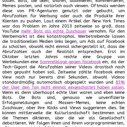
sollen. Bots, die liken, sharen, abonnieren, kommentieren,
Memes posten, und natürlich auch viewen. Oftmals werden
diese von PR-Agenturen genutzt oder gebucht, um
Abrufzahlen für Werbung oder auch die Produkte ihrer
Klienten zu pushen. Laut einem Artikel der New York Times
war das Problem im Jahre 2013 zeitweise so groß, dass
YouTube
mehr Bots als echte Zuschauer
vernahm. Für den
Werbemarkt ist dies katastrophal. Werbetreibende lassen
die traditionellen Medien links liegen, um Ads auf Facebook
zu schalten, obwohl nicht einmal sichergestellt ist, dass die
Abrufzahlen auch der Realität entsprechen. Erst im
Oktober letzten Jahres reichte eine Gruppe von
Werbekunden eine
Sammelklage gegen Facebook
ein, da der
Tech-Gigant die Abrufzahlen seiner Videos drastisch nach
oben gepusht haben soll. Zeitweise zählte Facebook einen
View nach nur bereits drei Sekunden, obwohl Videos
standardmäßig automatisch abgespielt wurden und
85%
der User den Ton nicht einmal eingeschaltet haben sollen
.
Wenn es denn überhaupt echte User waren und eben keine
Bots. Die Bots sind, genauso wie unverifizierte
Erfolgsmeldungen und Massen-Memes, keine echten
Zuschauer, aber ihre Klicks und Views suggerieren dies. Sie
können mittlerweile die Kulturlandschaft bestimmen und
die Themen diktieren, über die wir als Gesellschaft
debattieren. Wir folgen ihnen und ihrem vorprogrammierten,