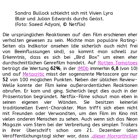
Sandra Bullock schleicht sich mit Vivien Lyra
Blair und Julian Edwards durchs Geäst.
(Foto: Saeed Adyani, © Netflix)
Die ursprünglichen Reaktionen auf den Film erschienen eher
verhalten gewesen zu sein. Möchte man populäre Rating-
Seiten als Indikator ansehen (die sicherlich auch nicht frei
von Beeinflussungen sind), so kommt man schnell zur
Erkenntnis, dass es sich bei „Bird Box“ um einen eher
durchschnittlichen Genrefilm handelt. Auf
Rotten Tomatoes
beträgt die Wertung
62%
, in der
IMDb
immerhin
6,8
(von 10)
und auf
Metacritic
misst der sogenannte Metascore gar nur
52
von 100 möglichen Punkten. Neben der üblichen Review-
Welle konnte der Film keine außerordentlichen Reaktionen
abrufen. Er kam und ging. Sicherlich liegt dies auch in der
Präsentation begründet. Netflix-Filme schaut man eben in
seinen eigenen vier Wänden. Sie besitzen keinerlei
traditionellen Event-Charakter. Man trifft sich eben nicht
mit Freunden oder Verwandten, um den Film im Kino mit
vielen anderen Menschen zu sehen. Auch wenn sich das Neon
Magazin vom Stern bei der Verbreitung des simplen Trailers
in ihrer Überschrift schon am 21. Dezember (dem
Veröffentlichungstag) sicher war, dass
„dieser Horrorthriller