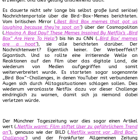
Es dauerte nicht sehr lange bis selbst große (und seriöse)
Nachrichtenportale über die Bird-Box-Memes berichteten.
Vom britischen Mirror (
„Best Bird Box memes that got us
laughing because they’re spot on“
) über der Cosmopolitan
(
„Having A Bad Day? These Memes Inspired By Netflix’s „Bird
Box“ Are Here To Help“
) bis hin zu CNN (
„‚Bird Box‘ memes
are a hoot“
), sie alle berichteten darüber. Der
Nachrichtenwert? Eigentlich keiner. Der Werbeeffekt?
Gigantisch. Und so rollte eine irritierende Welle an
Reaktionen auf den Film über das digitale Land, die
wiederum von Medien aufgegriffen und somit
weiterverbreitet wurde. Es starteten sogar sogenannte
„Bird Box“-Challenges, in denen YouTuber mit verbundenen
Augen sich durch Alltagssituationen schlagen sollen. Dies
wiederum veranlasste Netflix dazu vor dieser Challenge
eindringlich zu warnen, damit sich ja niemand dabei
verletzen würde.
Der Münchner Tageszeitung war dies sogar einen Artikel
wert (
„Netflix warnt: Film stiftet User zu gefährlichem Trend
an“
), genauso wie der BILD (
„Netflix warnt vor „Bird Box“-
Challenge“
) und der Frankfurter Allgemeinen Zeitung