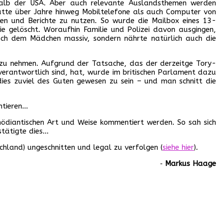
rhalb der USA. Aber auch relevante Auslandsthemen werden
tte über Jahre hinweg Mobiltelefone als auch Computer von
len und Berichte zu nutzen. So wurde die Mailbox eines 13-
e gelöscht. Woraufhin Familie und Polizei davon ausgingen,
ach dem Mädchen massiv, sondern nährte natürlich auch die
zu nehmen. Aufgrund der Tatsache, das der derzeitge Tory-
erantwortlich sind, hat, wurde im britischen Parlament dazu
ies zuviel des Guten gewesen zu sein – und man schnitt die
ntieren…
omödiantischen Art und Weise kommentiert werden. So sah sich
stätigte dies…
land) ungeschnitten und legal zu verfolgen (
siehe hier
).
‐
Markus Haage