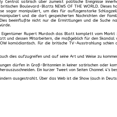
Central satirisch über zumeist politische Ereignisse inne
s britischen Boulevard-Blatts NEWS OF THE WORLD. Dieses ha
eise sogar manipuliert, um dies für auflagenstarke Schlagzei
anipuliert und die dort gespeicherten Nachrichten der Famili
Dies beeinflußte nicht nur die Ermittlungen und die Suche n
würde.
der Eigentümer Rupert Murdoch das Blatt komplett vom Markt 
t und dessen Mitarbeitern, die maßgeblich für den Skandal v
OW komödiantisch. Für die britische TV-Ausstrahlung schien d
n auch dies aufzugreifen und auf seine Art und Weise zu komme
ungen dürfen in Groß-Britannien in keiner satirischen oder k
herauszuschneiden. Ein kurzer Tweet von Seiten Channel 4’s be
rn ausgestrahlt. Über das Web ist die Show (auch in Deutsch