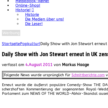
Mediabook-Reihe!
Online-Shop!
Historie!
Historie
Die Medien über uns!
Die Leser!
Werbung
Startseite
Popkultur!
Daily Show with Jon Stewart erneut 
Daily Show with Jon Stewart erneut in UK zen
verfasst am
4.August 2011
von
Markus Haage
Folgende News wurde ursprünglich für
Schnittberichte.com
v
Erneut wurde die äußerst populäre Comedy-Show THE DAILY
scherzhaften Kommentierung der sogenannten Royal-Wedding
Parlament zum NEWS OF THE WORLD-Abhör-Skandal auseinande