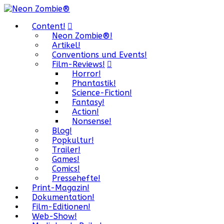
Content!
Neon Zombie®!
Artikel!
Conventions und Events!
Film-Reviews!
Horror!
Phantastik!
Science-Fiction!
Fantasy!
Action!
Nonsense!
Blog!
Popkultur!
Trailer!
Games!
Comics!
Pressehefte!
Print-Magazin!
Dokumentation!
Film-Editionen!
Web-Show!