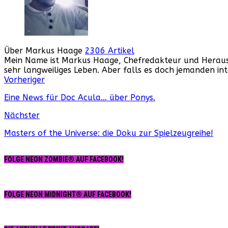
Über Markus Haage
2306 Artikel
Mein Name ist Markus Haage, Chefredakteur und Herausge
sehr langweiliges Leben. Aber falls es doch jemanden i
Webseite
Facebook
Instagram
YouTube
Vorheriger
Eine News für Doc Acula… über Ponys.
Nächster
Masters of the Universe: die Doku zur Spielzeugreihe!
FOLGE NEON ZOMBIE® AUF FACEBOOK!
FOLGE NEON MIDNIGHT® AUF FACEBOOK!