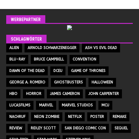
WERBEPARTNER
SCHLAGWÖRTER
ALIEN
ARNOLD SCHWARZENEGGER
ASH VS EVIL DEAD
BLU-RAY
BRUCE CAMPBELL
CONVENTION
DAWN OF THE DEAD
DCEU
GAME OF THRONES
GEORGE A. ROMERO
GHOSTBUSTERS
HALLOWEEN
HBO
HORROR
JAMES CAMERON
JOHN CARPENTER
LUCASFILMS
MARVEL
MARVEL STUDIOS
MCU
NACHRUF
NEON ZOMBIE
NETFLIX
POSTER
REMAKE
REVIEW
RIDLEY SCOTT
SAN DIEGO COMIC CON
SEQUEL