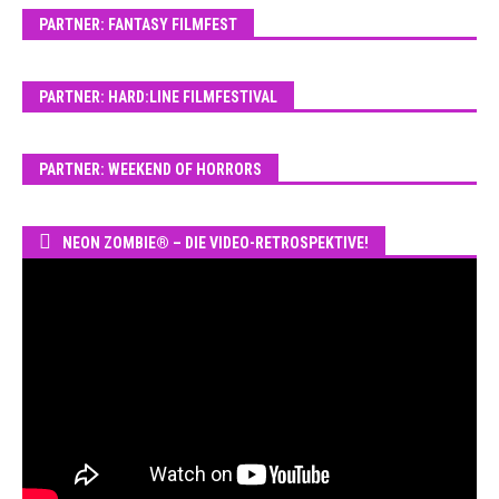
PARTNER: FANTASY FILMFEST
PARTNER: HARD:LINE FILMFESTIVAL
PARTNER: WEEKEND OF HORRORS
NEON ZOMBIE® – DIE VIDEO-RETROSPEKTIVE!