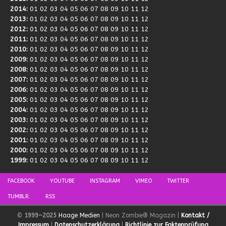
2014
:
01
02
03
04
05
06
07
08
09
10
11
12
2013
:
01
02
03
04
05
06
07
08
09
10
11
12
2012
:
01
02
03
04
05
06
07
08
09
10
11
12
2011
:
01
02
03
04
05
06
07
08
09
10
11
12
2010
:
01
02
03
04
05
06
07
08
09
10
11
12
2009
:
01
02
03
04
05
06
07
08
09
10
11
12
2008
:
01
02
03
04
05
06
07
08
09
10
11
12
2007
:
01
02
03
04
05
06
07
08
09
10
11
12
2006
:
01
02
03
04
05
06
07
08
09
10
11
12
2005
:
01
02
03
04
05
06
07
08
09
10
11
12
2004
:
01
02
03
04
05
06
07
08
09
10
11
12
2003
:
01
02
03
04
05
06
07
08
09
10
11
12
2002
:
01
02
03
04
05
06
07
08
09
10
11
12
2001
:
01
02
03
04
05
06
07
08
09
10
11
12
2000
:
01
02
03
04
05
06
07
08
09
10
11
12
1999
:
01
02
03
04
05
06
07
08
09
10
11
12
FACEBOOK
YOUTUBE
INSTAGRAM
VIMEO
TWITTER
TUMBLR.
RSS
©
1999–2025
Haage Medien
| Neon Zombie® Magazin |
Kontakt /
Impressum
|
Datenschutzerklärung
|
Richtlinie zur Faktenprüfung