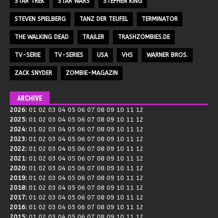
STAR TREK
STAR WARS
STEPHEN KING
STEVEN SPIELBERG
TANZ DER TEUFEL
TERMINATOR
THE WALKING DEAD
TRAILER
TRASHZOMBIES.DE
TV-SERIE
TV-SERIES
USA
VHS
WARNER BROS.
ZACK SNYDER
ZOMBIE-MAGAZIN
ARCHIVE
2026
:
01
02
03
04
05
06
07
08
09
10
11
12
2025
:
01
02
03
04
05
06
07
08
09
10
11
12
2024
:
01
02
03
04
05
06
07
08
09
10
11
12
2023
:
01
02
03
04
05
06
07
08
09
10
11
12
2022
:
01
02
03
04
05
06
07
08
09
10
11
12
2021
:
01
02
03
04
05
06
07
08
09
10
11
12
2020
:
01
02
03
04
05
06
07
08
09
10
11
12
2019
:
01
02
03
04
05
06
07
08
09
10
11
12
2018
:
01
02
03
04
05
06
07
08
09
10
11
12
2017
:
01
02
03
04
05
06
07
08
09
10
11
12
2016
:
01
02
03
04
05
06
07
08
09
10
11
12
2015
:
01
02
03
04
05
06
07
08
09
10
11
12