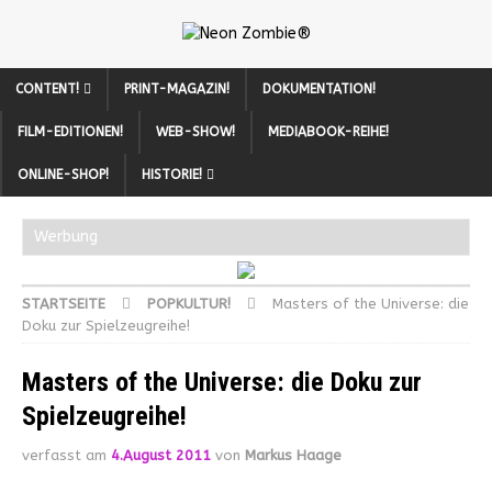
CONTENT!
PRINT-MAGAZIN!
DOKUMENTATION!
FILM-EDITIONEN!
WEB-SHOW!
MEDIABOOK-REIHE!
ONLINE-SHOP!
HISTORIE!
Werbung
STARTSEITE
POPKULTUR!
Masters of the Universe: die
Doku zur Spielzeugreihe!
Masters of the Universe: die Doku zur
Spielzeugreihe!
verfasst am
4.August 2011
von
Markus Haage