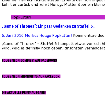
Einer der herrlich-schlechtesten Effekte der Horrorges
kehrt er zurück und zehrt Nancys Mutter über ein kleine
Popkultur!
„Game of Thrones“: Ein paar Gedanken zu Staffel 6…
6. Juni 2016
Markus Haage
Popkultur!
Kommentare deak
„Game of Thrones“ – Staffel 6 humpelt etwas vor sich hin
wird, wird es definitiv noch geben, ansonsten verheddert
FOLGE NEON ZOMBIE® AUF FACEBOOK!
FOLGE NEON MIDNIGHT® AUF FACEBOOK!
DIE AKTUELLE PRINT-AUSGABE!