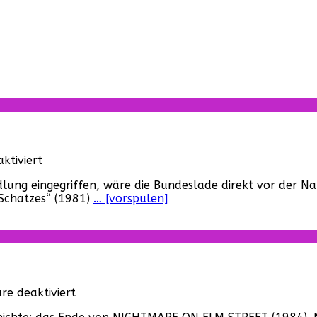
für
ktiviert
Jäger
andlung eingegriffen, wäre die Bundeslade direkt vor der
des
 Schatzes“ (1981)
… [vorspulen]
verlorenen
Schatzes:
Zeitlose
Special
Effects
für
e deaktiviert
Das