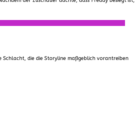
achdem der Zuschauer dachte, dass Freddy besiegt ist,
e Schlacht, die die Storyline maßgeblich vorantreiben