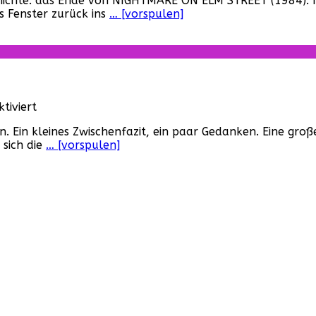
chichte: das Ende von NIGHTMARE ON ELM STREET (1984). N
Ende
s Fenster zurück ins
… [vorspulen]
von
„Nightmare
–
Mörderische
Träume“…
für
tiviert
„Game
. Ein kleines Zwischenfazit, ein paar Gedanken. Eine groß
of
 sich die
… [vorspulen]
Thrones“:
Ein
paar
Gedanken
zu
Staffel
6…