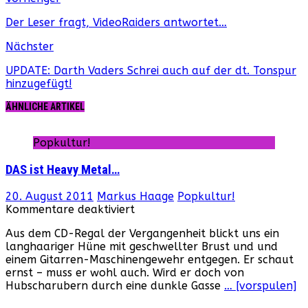
Der Leser fragt, VideoRaiders antwortet…
Nächster
UPDATE: Darth Vaders Schrei auch auf der dt. Tonspur
hinzugefügt!
ÄHNLICHE ARTIKEL
Popkultur!
DAS ist Heavy Metal…
20. August 2011
Markus Haage
Popkultur!
für
Kommentare deaktiviert
DAS
Aus dem CD-Regal der Vergangenheit blickt uns ein
ist
langhaariger Hüne mit geschwellter Brust und und
Heavy
einem Gitarren-Maschinengewehr entgegen. Er schaut
Metal…
ernst – muss er wohl auch. Wird er doch von
Hubscharubern durch eine dunkle Gasse
… [vorspulen]