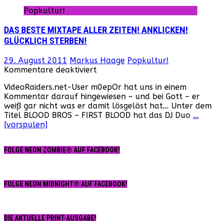
Popkultur!
DAS BESTE MIXTAPE ALLER ZEITEN! ANKLICKEN!
GLÜCKLICH STERBEN!
29. August 2011
Markus Haage
Popkultur!
für
Kommentare deaktiviert
DAS
VideoRaiders.net-User m0epOr hat uns in einem
BESTE
Kommentar darauf hingewiesen – und bei Gott – er
MIXTAPE
weiß gar nicht was er damit lösgelöst hat… Unter dem
ALLER
Titel BLOOD BROS – FIRST BLOOD hat das DJ Duo
…
ZEITEN!
[vorspulen]
ANKLICKEN!
GLÜCKLICH
STERBEN!
FOLGE NEON ZOMBIE® AUF FACEBOOK!
FOLGE NEON MIDNIGHT® AUF FACEBOOK!
DIE AKTUELLE PRINT-AUSGABE!