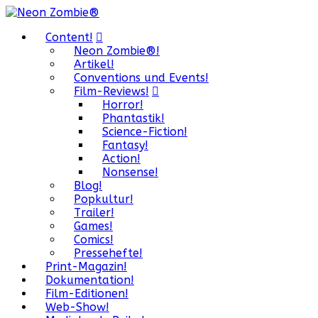
Content!
Neon Zombie®!
Artikel!
Conventions und Events!
Film-Reviews!
Horror!
Phantastik!
Science-Fiction!
Fantasy!
Action!
Nonsense!
Blog!
Popkultur!
Trailer!
Games!
Comics!
Pressehefte!
Print-Magazin!
Dokumentation!
Film-Editionen!
Web-Show!