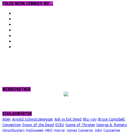
FOLGE NEON ZOMBIE® BEI …
Facebook
YouTube
Instagram
Vimeo
Twitter
tumblr.
RSS
WERBEPARTNER
SCHLAGWÖRTER
Alien
Arnold Schwarzenegger
Ash vs Evil Dead
Blu-ray
Bruce Campbell
Convention
Dawn of the Dead
DCEU
Game of Thrones
George A. Romero
Ghostbusters
Halloween
HBO
Horror
James Cameron
John Carpenter