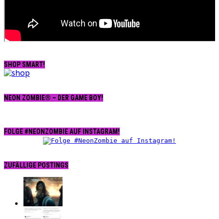
SHOP SMART!
NEON ZOMBIE® – DER GAME BOY!
FOLGE #NEONZOMBIE AUF INSTAGRAM!
ZUFÄLLIGE POSTINGS