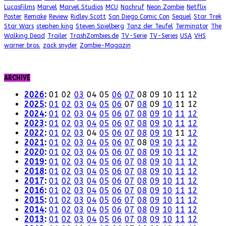
LucasFilms
Marvel
Marvel Studios
MCU
Nachruf
Neon Zombie
Netflix
Poster
Remake
Review
Ridley Scott
San Diego Comic Con
Sequel
Star Trek
Star Wars
stephen king
Steven Spielberg
Tanz der Teufel
Terminator
The
Walking Dead
Trailer
TrashZombies.de
TV-Serie
TV-Series
USA
VHS
warner bros.
zack snyder
Zombie-Magazin
ARCHIVE
2026
:
01
02
03
04
05
06
07
08
09
10
11
12
2025
:
01
02
03
04
05
06
07
08
09
10
11
12
2024
:
01
02
03
04
05
06
07
08
09
10
11
12
2023
:
01
02
03
04
05
06
07
08
09
10
11
12
2022
:
01
02
03
04
05
06
07
08
09
10
11
12
2021
:
01
02
03
04
05
06
07
08
09
10
11
12
2020
:
01
02
03
04
05
06
07
08
09
10
11
12
2019
:
01
02
03
04
05
06
07
08
09
10
11
12
2018
:
01
02
03
04
05
06
07
08
09
10
11
12
2017
:
01
02
03
04
05
06
07
08
09
10
11
12
2016
:
01
02
03
04
05
06
07
08
09
10
11
12
2015
:
01
02
03
04
05
06
07
08
09
10
11
12
2014
:
01
02
03
04
05
06
07
08
09
10
11
12
2013
:
01
02
03
04
05
06
07
08
09
10
11
12