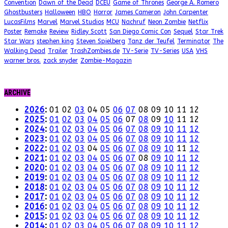
Convention
Dawn of the Dead
DCEU
Game of Thrones
George A. Romero
Ghostbusters
Halloween
HBO
Horror
James Cameron
John Carpenter
LucasFilms
Marvel
Marvel Studios
MCU
Nachruf
Neon Zombie
Netflix
Poster
Remake
Review
Ridley Scott
San Diego Comic Con
Sequel
Star Trek
Star Wars
stephen king
Steven Spielberg
Tanz der Teufel
Terminator
The
Walking Dead
Trailer
TrashZombies.de
TV-Serie
TV-Series
USA
VHS
warner bros.
zack snyder
Zombie-Magazin
ARCHIVE
2026
:
01
02
03
04
05
06
07
08
09
10
11
12
2025
:
01
02
03
04
05
06
07
08
09
10
11
12
2024
:
01
02
03
04
05
06
07
08
09
10
11
12
2023
:
01
02
03
04
05
06
07
08
09
10
11
12
2022
:
01
02
03
04
05
06
07
08
09
10
11
12
2021
:
01
02
03
04
05
06
07
08
09
10
11
12
2020
:
01
02
03
04
05
06
07
08
09
10
11
12
2019
:
01
02
03
04
05
06
07
08
09
10
11
12
2018
:
01
02
03
04
05
06
07
08
09
10
11
12
2017
:
01
02
03
04
05
06
07
08
09
10
11
12
2016
:
01
02
03
04
05
06
07
08
09
10
11
12
2015
:
01
02
03
04
05
06
07
08
09
10
11
12
2014
:
01
02
03
04
05
06
07
08
09
10
11
12