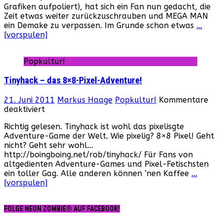
Grafiken aufpoliert), hat sich ein Fan nun gedacht, die
Demake!
Zeit etwas weiter zurückzuschrauben und MEGA MAN
ein Demake zu verpassen. Im Grunde schon etwas
…
[vorspulen]
Popkultur!
Tinyhack – das 8×8-Pixel-Adventure!
21. Juni 2011
Markus Haage
Popkultur!
Kommentare
für
deaktiviert
Tinyhack
Richtig gelesen. Tinyhack ist wohl das pixelisgte
–
Adventure-Game der Welt. Wie pixelig? 8×8 Pixel! Geht
das
nicht? Geht sehr wohl…
8×8-
http://boingboing.net/rob/tinyhack/ Für Fans von
Pixel-
altgedienten Adventure-Games und Pixel-Fetischsten
Adventure!
ein toller Gag. Alle anderen können ’nen Kaffee
…
[vorspulen]
FOLGE NEON ZOMBIE® AUF FACEBOOK!