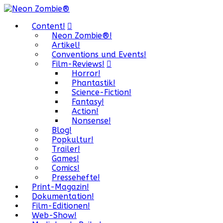
Content!
Neon Zombie®!
Artikel!
Conventions und Events!
Film-Reviews!
Horror!
Phantastik!
Science-Fiction!
Fantasy!
Action!
Nonsense!
Blog!
Popkultur!
Trailer!
Games!
Comics!
Pressehefte!
Print-Magazin!
Dokumentation!
Film-Editionen!
Web-Show!