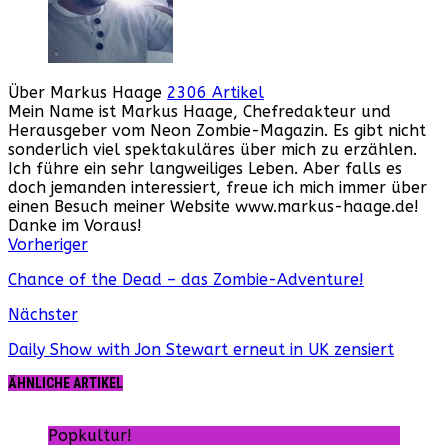
Über Markus Haage
2306 Artikel
Mein Name ist Markus Haage, Chefredakteur und
Herausgeber vom Neon Zombie-Magazin. Es gibt nicht
sonderlich viel spektakuläres über mich zu erzählen.
Ich führe ein sehr langweiliges Leben. Aber falls es
doch jemanden interessiert, freue ich mich immer über
einen Besuch meiner Website www.markus-haage.de!
Danke im Voraus!
Webseite
Facebook
Instagram
YouTube
Vorheriger
Chance of the Dead – das Zombie-Adventure!
Nächster
Daily Show with Jon Stewart erneut in UK zensiert
ÄHNLICHE ARTIKEL
Popkultur!