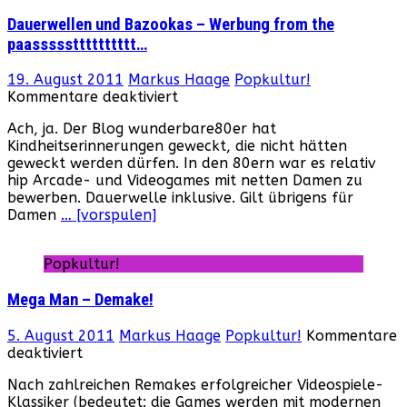
Dauerwellen und Bazookas – Werbung from the
paassssstttttttttt…
19. August 2011
Markus Haage
Popkultur!
für
Kommentare deaktiviert
Dauerwellen
Ach, ja. Der Blog wunderbare80er hat
und
Kindheitserinnerungen geweckt, die nicht hätten
Bazookas
geweckt werden dürfen. In den 80ern war es relativ
–
hip Arcade- und Videogames mit netten Damen zu
Werbung
bewerben. Dauerwelle inklusive. Gilt übrigens für
from
Damen
… [vorspulen]
the
paassssstttttttttt…
Popkultur!
Mega Man – Demake!
5. August 2011
Markus Haage
Popkultur!
Kommentare
für
deaktiviert
Mega
Nach zahlreichen Remakes erfolgreicher Videospiele-
Man
Klassiker (bedeutet: die Games werden mit modernen
–