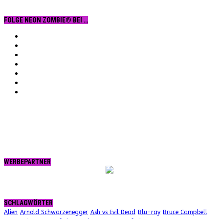
FOLGE NEON ZOMBIE® BEI …
Facebook
YouTube
Instagram
Vimeo
Twitter
tumblr.
RSS
WERBEPARTNER
SCHLAGWÖRTER
Alien
Arnold Schwarzenegger
Ash vs Evil Dead
Blu-ray
Bruce Campbell