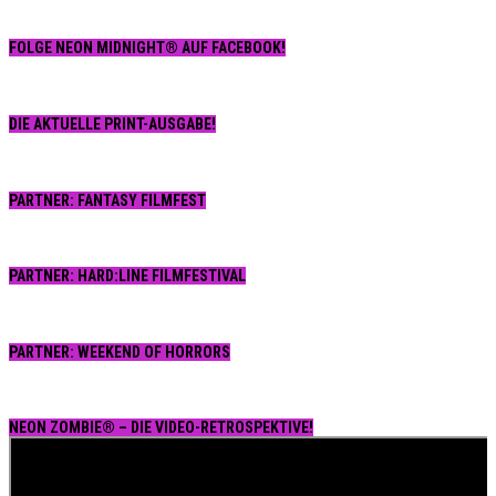
FOLGE NEON MIDNIGHT® AUF FACEBOOK!
DIE AKTUELLE PRINT-AUSGABE!
PARTNER: FANTASY FILMFEST
PARTNER: HARD:LINE FILMFESTIVAL
PARTNER: WEEKEND OF HORRORS
NEON ZOMBIE® – DIE VIDEO-RETROSPEKTIVE!