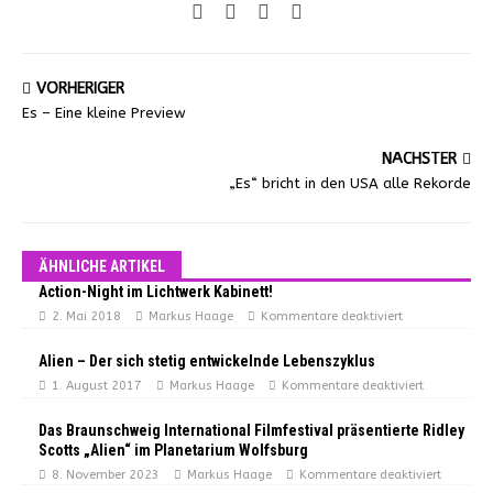
VORHERIGER
Es – Eine kleine Preview
NÄCHSTER
„Es“ bricht in den USA alle Rekorde
ÄHNLICHE ARTIKEL
Action-Night im Lichtwerk Kabinett!
2. Mai 2018
Markus Haage
Kommentare deaktiviert
Alien – Der sich stetig entwickelnde Lebenszyklus
1. August 2017
Markus Haage
Kommentare deaktiviert
Das Braunschweig International Filmfestival präsentierte Ridley
Scotts „Alien“ im Planetarium Wolfsburg
8. November 2023
Markus Haage
Kommentare deaktiviert