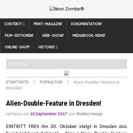
CONTENT!
PRINT-MAGAZIN!
DOKUMENTATION!
FILM-EDITIONEN!
WEB-SHOW!
MEDIABOOK-REIHE!
ONLINE-SHOP!
HISTORIE!
Werbung
STARTSEITE
POPKULTUR!
Alien-Double-Feature in
Dresden!
Alien-Double-Feature in Dresden!
verfasst am
10.September 2017
von
Markus Haage
EINTRITT FREI! Am 30. Oktober steigt in Dresden das