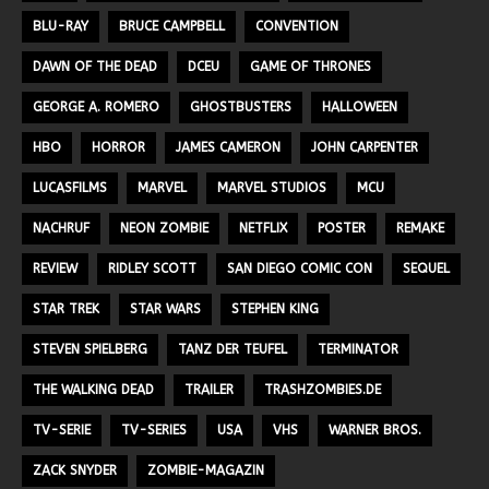
BLU-RAY
BRUCE CAMPBELL
CONVENTION
DAWN OF THE DEAD
DCEU
GAME OF THRONES
GEORGE A. ROMERO
GHOSTBUSTERS
HALLOWEEN
HBO
HORROR
JAMES CAMERON
JOHN CARPENTER
LUCASFILMS
MARVEL
MARVEL STUDIOS
MCU
NACHRUF
NEON ZOMBIE
NETFLIX
POSTER
REMAKE
REVIEW
RIDLEY SCOTT
SAN DIEGO COMIC CON
SEQUEL
STAR TREK
STAR WARS
STEPHEN KING
STEVEN SPIELBERG
TANZ DER TEUFEL
TERMINATOR
THE WALKING DEAD
TRAILER
TRASHZOMBIES.DE
TV-SERIE
TV-SERIES
USA
VHS
WARNER BROS.
ZACK SNYDER
ZOMBIE-MAGAZIN