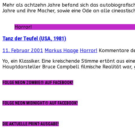
Mehr als achtzehn Jahre befand sich das autobiografisch
Jahre und ihre Macher, sowie eine Ode an alle cineastisc
Horror!
Tanz der Teufel (USA, 1981)
11. Februar 2001
Markus Haage
Horror!
Kommentare dea
Yo, ein Klassiker. Eine kreischende Stimme ertönt aus 
Hauptdarsteller Bruce Campbell filmische Realität war,
FOLGE NEON ZOMBIE® AUF FACEBOOK!
FOLGE NEON MIDNIGHT® AUF FACEBOOK!
DIE AKTUELLE PRINT-AUSGABE!