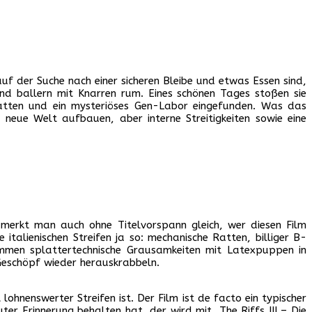
der Suche nach einer sicheren Bleibe und etwas Essen sind,
nd ballern mit Knarren rum. Eines schönen Tages stoßen sie
 Ratten und ein mysteriöses Gen-Labor eingefunden. Was das
eue Welt aufbauen, aber interne Streitigkeiten sowie eine
merkt man auch ohne Titelvorspann gleich, wer diesen Film
italienischen Streifen ja so: mechanische Ratten, billiger B-
mmen splattertechnische Grausamkeiten mit Latexpuppen in
eschöpf wieder herauskrabbeln.
ohnenswerter Streifen ist. Der Film ist de facto ein typischer
r Erinnerung behalten hat, der wird mit „The Riffs III – Die