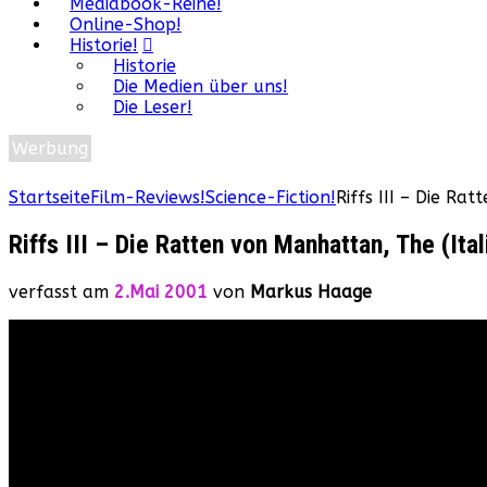
Mediabook-Reihe!
Online-Shop!
Historie!
Historie
Die Medien über uns!
Die Leser!
Werbung
Startseite
Film-Reviews!
Science-Fiction!
Riffs III – Die Ra
Riffs III – Die Ratten von Manhattan, The (Ita
verfasst am
2.Mai 2001
von
Markus Haage