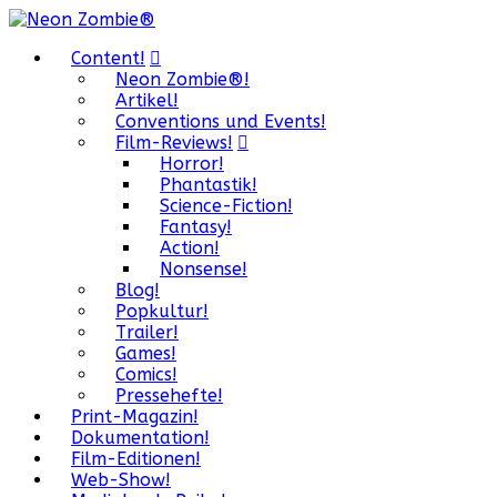
Content!
Neon Zombie®!
Artikel!
Conventions und Events!
Film-Reviews!
Horror!
Phantastik!
Science-Fiction!
Fantasy!
Action!
Nonsense!
Blog!
Popkultur!
Trailer!
Games!
Comics!
Pressehefte!
Print-Magazin!
Dokumentation!
Film-Editionen!
Web-Show!