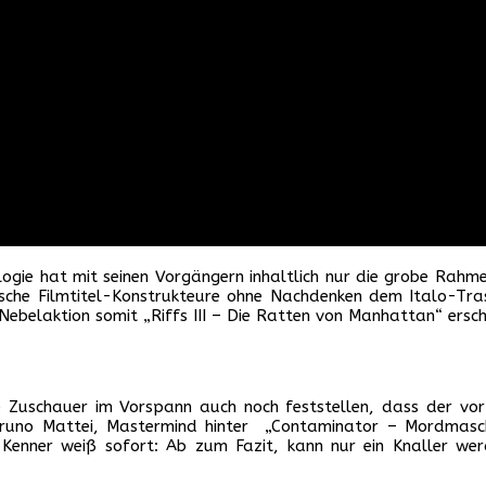
logie hat mit seinen Vorgängern inhaltlich nur die grobe Rahm
tsche Filmtitel-Konstrukteure ohne Nachdenken dem Italo-Tras
ebelaktion somit „Riffs III – Die Ratten von Manhattan“ ersc
e Zuschauer im Vorspann auch noch feststellen, dass der vor
Bruno Mattei, Mastermind hinter „Contaminator – Mordmasc
er Kenner weiß sofort: Ab zum Fazit, kann nur ein Knaller we