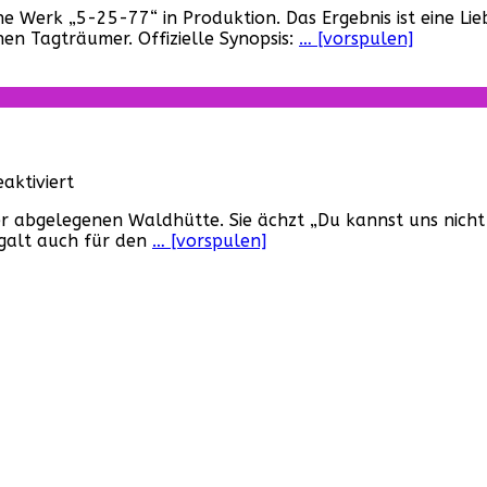
e Werk „5-25-77“ in Produktion. Das Ergebnis ist eine Li
25-
hen Tagträumer. Offizielle Synopsis:
… [vorspulen]
77“
(USA,
2022)
für
ktiviert
Tanz
einer abgelegenen Waldhütte. Sie ächzt „Du kannst uns ni
der
 galt auch für den
… [vorspulen]
Teufel
(USA,
1981)