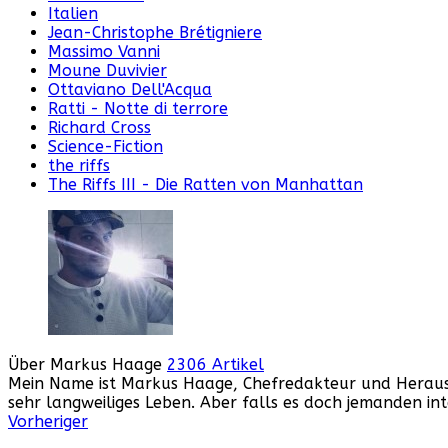
Italien
Jean-Christophe Brétigniere
Massimo Vanni
Moune Duvivier
Ottaviano Dell'Acqua
Ratti - Notte di terrore
Richard Cross
Science-Fiction
the riffs
The Riffs III - Die Ratten von Manhattan
Über Markus Haage
2306 Artikel
Mein Name ist Markus Haage, Chefredakteur und Herausge
sehr langweiliges Leben. Aber falls es doch jemanden i
Webseite
Facebook
Instagram
YouTube
Vorheriger