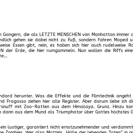
n Gangern, die als LETZTE MENSCHEN von Manhattan immer auf 
dlich gehen sie dabei nicht zu Fuß, sondern fahren Moped u
nweise Essen gibt, nein, es haben sich hier auch rudelweise
 der Erde, die hier rumgammeln. Nun wollen die Riffs eine n
ere…
ndard herunter. Was die Effekte und die Filmtechnik angeht 
d Fragasso ziehen hier alle Register. Aber darum liebe ich die 
iersnuff mit Zoo-Ratten aus dem Himalaya. Grunz. Hinzu ko
m dann aus dem Mund als Triumphator über Gottes höchstes G
 ein lustiger, garantiert nicht ernstzunehmender und verdammt l
 Zombies. Wer also Matteis „Hölle der lebenden Toten“ in gute