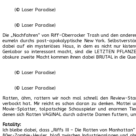
(© Laser Paradise)
(© Laser Paradise)
Die „Nachfahren“ von Riff-Oberrocker Trash und den andere
eumeln durchs post-apokalyptische New York. Selbstverstän
dabei auf ein mysteriöses Haus, in dem es nicht nur kiste
Genlabor so interessant macht, sind die LETZTEN PFLANZEN
obskure zweite Macht kommen ihnen dabei BRUTAL in die Qu
(© Laser Paradise)
(© Laser Paradise)
Ratten, ähm, rattern wir noch mal schnell den Review-Sta
verbockt hat. Mir reicht es schon daran zu denken. Mattei un
Movie-Splatter, tolpatschige Schauspieler und enormen T
denen sich Ratten VAGINAL durch adrette Damen futtern, u
Fatality:
Ich bleibe dabei, dass „Riffs III – Die Ratten von Manhattan“
80er-Zombie-Heuler, bloß zwischen Industrieanlagen und ohne