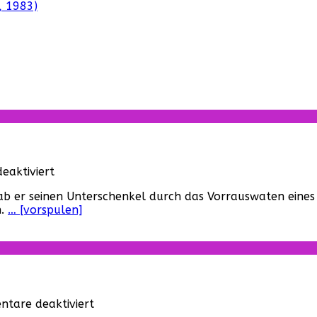
, 1983)
für
eaktiviert
Söldnerkommando,
ab er seinen Unterschenkel durch das Vorrauswaten eines
Das
n.
… [vorspulen]
(USA,
1984)
für
tare deaktiviert
„5-