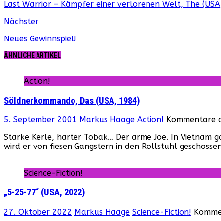
Last Warrior – Kämpfer einer verlorenen Welt, The (USA
Nächster
Neues Gewinnspiel!
ÄHNLICHE ARTIKEL
Action!
Söldnerkommando, Das (USA, 1984)
5. September 2001
Markus Haage
Action!
Kommentare d
Starke Kerle, harter Tobak… Der arme Joe. In Vietnam g
wird er von fiesen Gangstern in den Rollstuhl geschosse
Science-Fiction!
„5-25-77“ (USA, 2022)
27. Oktober 2022
Markus Haage
Science-Fiction!
Kommen