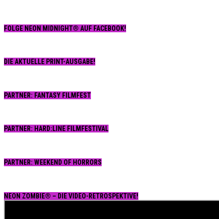
Manh
The
(Itali
FOLGE NEON MIDNIGHT® AUF FACEBOOK!
1984
DIE AKTUELLE PRINT-AUSGABE!
PARTNER: FANTASY FILMFEST
PARTNER: HARD:LINE FILMFESTIVAL
PARTNER: WEEKEND OF HORRORS
NEON ZOMBIE® – DIE VIDEO-RETROSPEKTIVE!