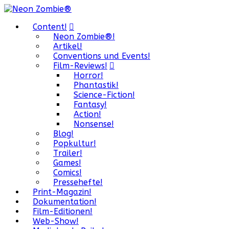
Content!
Neon Zombie®!
Artikel!
Conventions und Events!
Film-Reviews!
Horror!
Phantastik!
Science-Fiction!
Fantasy!
Action!
Nonsense!
Blog!
Popkultur!
Trailer!
Games!
Comics!
Pressehefte!
Print-Magazin!
Dokumentation!
Film-Editionen!
Web-Show!