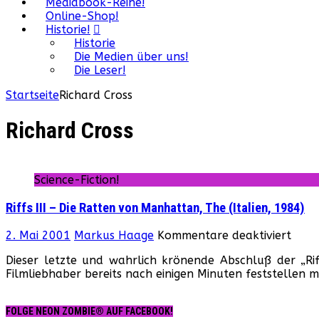
Mediabook-Reihe!
Online-Shop!
Historie!
Historie
Die Medien über uns!
Die Leser!
Startseite
Richard Cross
Richard Cross
Science-Fiction!
Riffs III – Die Ratten von Manhattan, The (Italien, 1984)
für
2. Mai 2001
Markus Haage
Kommentare deaktiviert
Riffs
Dieser letzte und wahrlich krönende Abschluß der „Rif
III
Filmliebhaber bereits nach einigen Minuten feststelle
–
Die
Ratt
FOLGE NEON ZOMBIE® AUF FACEBOOK!
von