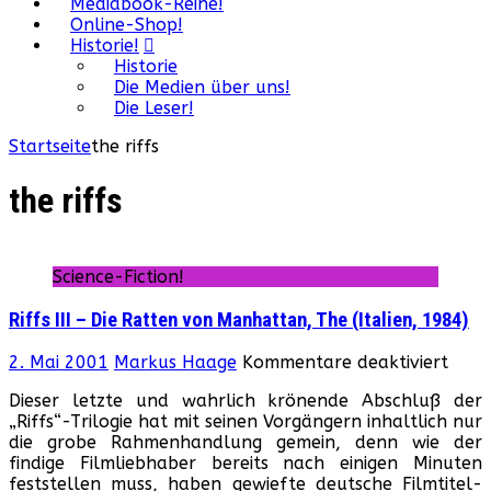
Mediabook-Reihe!
Online-Shop!
Historie!
Historie
Die Medien über uns!
Die Leser!
Startseite
the riffs
the riffs
Science-Fiction!
Riffs III – Die Ratten von Manhattan, The (Italien, 1984)
für
2. Mai 2001
Markus Haage
Kommentare deaktiviert
Riffs
Dieser letzte und wahrlich krönende Abschluß der
III
„Riffs“-Trilogie hat mit seinen Vorgängern inhaltlich nur
–
die grobe Rahmenhandlung gemein, denn wie der
Die
findige Filmliebhaber bereits nach einigen Minuten
Ratt
feststellen muss, haben gewiefte deutsche Filmtitel-
von