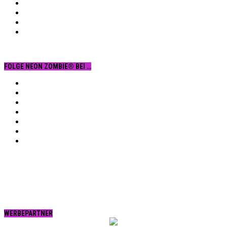
FOLGE NEON ZOMBIE® BEI …
Facebook
YouTube
Instagram
Vimeo
Twitter
tumblr.
RSS
WERBEPARTNER