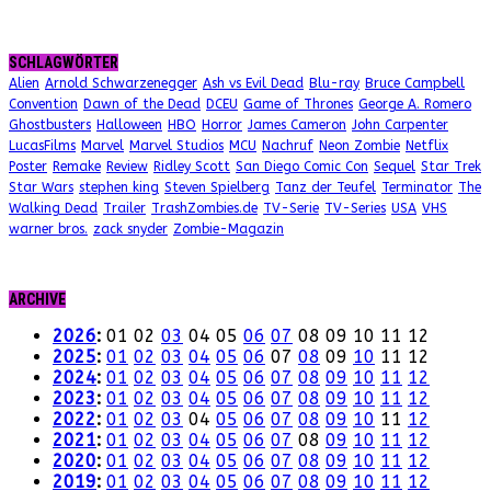
SCHLAGWÖRTER
Alien
Arnold Schwarzenegger
Ash vs Evil Dead
Blu-ray
Bruce Campbell
Convention
Dawn of the Dead
DCEU
Game of Thrones
George A. Romero
Ghostbusters
Halloween
HBO
Horror
James Cameron
John Carpenter
LucasFilms
Marvel
Marvel Studios
MCU
Nachruf
Neon Zombie
Netflix
Poster
Remake
Review
Ridley Scott
San Diego Comic Con
Sequel
Star Trek
Star Wars
stephen king
Steven Spielberg
Tanz der Teufel
Terminator
The
Walking Dead
Trailer
TrashZombies.de
TV-Serie
TV-Series
USA
VHS
warner bros.
zack snyder
Zombie-Magazin
ARCHIVE
2026
:
01
02
03
04
05
06
07
08
09
10
11
12
2025
:
01
02
03
04
05
06
07
08
09
10
11
12
2024
:
01
02
03
04
05
06
07
08
09
10
11
12
2023
:
01
02
03
04
05
06
07
08
09
10
11
12
2022
:
01
02
03
04
05
06
07
08
09
10
11
12
2021
:
01
02
03
04
05
06
07
08
09
10
11
12
2020
:
01
02
03
04
05
06
07
08
09
10
11
12
2019
:
01
02
03
04
05
06
07
08
09
10
11
12