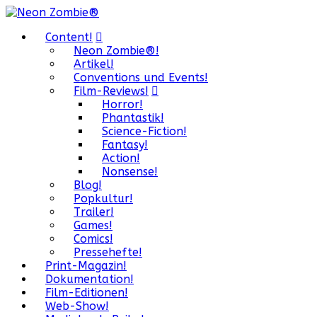
Content!
Neon Zombie®!
Artikel!
Conventions und Events!
Film-Reviews!
Horror!
Phantastik!
Science-Fiction!
Fantasy!
Action!
Nonsense!
Blog!
Popkultur!
Trailer!
Games!
Comics!
Pressehefte!
Print-Magazin!
Dokumentation!
Film-Editionen!
Web-Show!