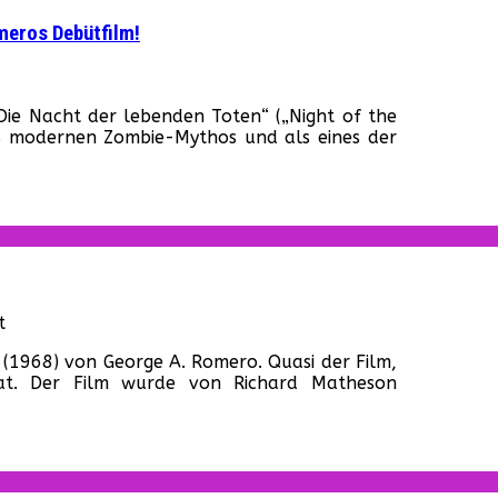
„Nacht
omeros Debütfilm!
der
lebenden
Toten“
aufgetaucht
Die Nacht der lebenden Toten“ („Night of the
ht
es modernen Zombie-Mythos und als eines der
enden
en“
tscher
ler
eros
ütfilm!
für
t
Hinter
 (1968) von George A. Romero. Quasi der Film,
den
at. Der Film wurde von Richard Matheson
Kulissen
von
„Die
Nacht
der
lebenden