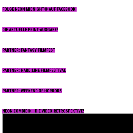
FOLGE NEON MIDNIGHT® AUF FACEBOOK!
DIE AKTUELLE PRINT-AUSGABE!
PARTNER: FANTASY FILMFEST
PARTNER: HARD:LINE FILMFESTIVAL
PARTNER: WEEKEND OF HORRORS
NEON ZOMBIE® – DIE VIDEO-RETROSPEKTIVE!