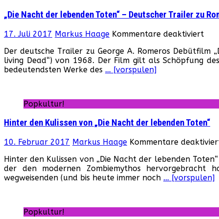
„Die Nacht der lebenden Toten“ – Deutscher Trailer zu R
für
17. Juli 2017
Markus Haage
Kommentare deaktiviert
„Die
Der deutsche Trailer zu George A. Romeros Debütfilm „
Nac
living Dead“) von 1968. Der Film gilt als Schöpfung d
der
bedeutendsten Werke des
… [vorspulen]
leb
Tot
–
Deu
Popkultur!
Trai
zu
Hinter den Kulissen von „Die Nacht der lebenden Toten“
Rom
Deb
10. Februar 2017
Markus Haage
Kommentare deaktivier
Hinter den Kulissen von „Die Nacht der lebenden Toten“
der den modernen Zombiemythos hervorgebracht h
wegweisenden (und bis heute immer noch
… [vorspulen]
Popkultur!