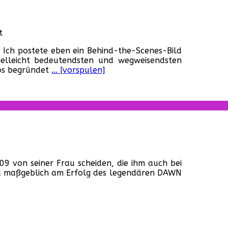
Toten“
für
t
Berlinale:
. Ich postete eben ein Behind-the-Scenes-Bild
Romeros
elleicht bedeutendsten und wegweisendsten
„Die
os begründet
… [vorspulen]
Nacht
der
lebenden
Toten“
läuft!
für
Yardsale
9 von seiner Frau scheiden, die ihm auch bei
bei
nd maßgeblich am Erfolg des legendären DAWN
Romero!