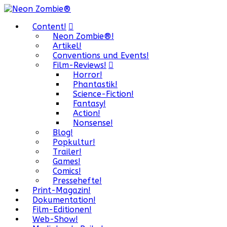
Content!
Neon Zombie®!
Artikel!
Conventions und Events!
Film-Reviews!
Horror!
Phantastik!
Science-Fiction!
Fantasy!
Action!
Nonsense!
Blog!
Popkultur!
Trailer!
Games!
Comics!
Pressehefte!
Print-Magazin!
Dokumentation!
Film-Editionen!
Web-Show!