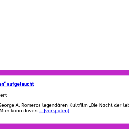
en“ aufgetaucht
für
ert
Night
n George A. Romeros legendären Kultfilm „Die Nacht der 
of
“. Man kann davon
… [vorspulen]
Anubis
–
Workprint
von