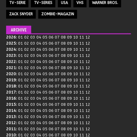
TV-SERIE
TV-SERIES
USA
VHS
WARNER BROS.
ZACK SNYDER
ZOMBIE-MAGAZIN
ARCHIVE
2026
:
01
02
03
04
05
06
07
08
09
10
11
12
2025
:
01
02
03
04
05
06
07
08
09
10
11
12
2024
:
01
02
03
04
05
06
07
08
09
10
11
12
2023
:
01
02
03
04
05
06
07
08
09
10
11
12
2022
:
01
02
03
04
05
06
07
08
09
10
11
12
2021
:
01
02
03
04
05
06
07
08
09
10
11
12
2020
:
01
02
03
04
05
06
07
08
09
10
11
12
2019
:
01
02
03
04
05
06
07
08
09
10
11
12
2018
:
01
02
03
04
05
06
07
08
09
10
11
12
2017
:
01
02
03
04
05
06
07
08
09
10
11
12
2016
:
01
02
03
04
05
06
07
08
09
10
11
12
2015
:
01
02
03
04
05
06
07
08
09
10
11
12
2014
:
01
02
03
04
05
06
07
08
09
10
11
12
2013
:
01
02
03
04
05
06
07
08
09
10
11
12
2012
:
01
02
03
04
05
06
07
08
09
10
11
12
2011
:
01
02
03
04
05
06
07
08
09
10
11
12
2010
:
01
02
03
04
05
06
07
08
09
10
11
12