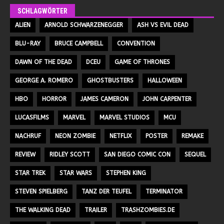
SCHLAGWÖRTER
ALIEN
ARNOLD SCHWARZENEGGER
ASH VS EVIL DEAD
BLU-RAY
BRUCE CAMPBELL
CONVENTION
DAWN OF THE DEAD
DCEU
GAME OF THRONES
GEORGE A. ROMERO
GHOSTBUSTERS
HALLOWEEN
HBO
HORROR
JAMES CAMERON
JOHN CARPENTER
LUCASFILMS
MARVEL
MARVEL STUDIOS
MCU
NACHRUF
NEON ZOMBIE
NETFLIX
POSTER
REMAKE
REVIEW
RIDLEY SCOTT
SAN DIEGO COMIC CON
SEQUEL
STAR TREK
STAR WARS
STEPHEN KING
STEVEN SPIELBERG
TANZ DER TEUFEL
TERMINATOR
THE WALKING DEAD
TRAILER
TRASHZOMBIES.DE