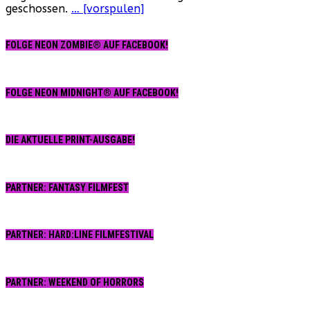
geschossen.
… [vorspulen]
FOLGE NEON ZOMBIE® AUF FACEBOOK!
FOLGE NEON MIDNIGHT® AUF FACEBOOK!
DIE AKTUELLE PRINT-AUSGABE!
PARTNER: FANTASY FILMFEST
PARTNER: HARD:LINE FILMFESTIVAL
PARTNER: WEEKEND OF HORRORS