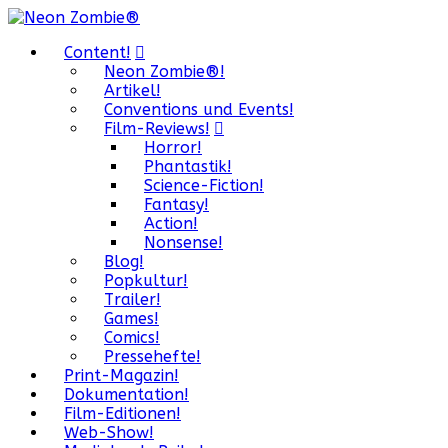
Content!
Neon Zombie®!
Artikel!
Conventions und Events!
Film-Reviews!
Horror!
Phantastik!
Science-Fiction!
Fantasy!
Action!
Nonsense!
Blog!
Popkultur!
Trailer!
Games!
Comics!
Pressehefte!
Print-Magazin!
Dokumentation!
Film-Editionen!
Web-Show!