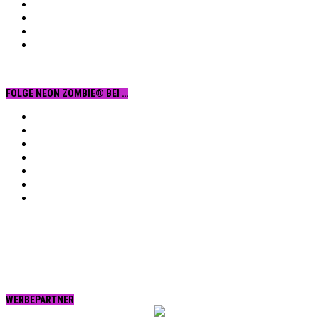
FOLGE NEON ZOMBIE® BEI …
Facebook
YouTube
Instagram
Vimeo
Twitter
tumblr.
RSS
WERBEPARTNER