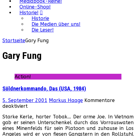
Mediabook-Reihe!
Online-Shop!
Historie!
Historie
Die Medien über uns!
Die Leser!
Startseite
Gary Fung
Gary Fung
Action!
Söldnerkommando, Das (USA, 1984)
5. September 2001
Markus Haage
Kommentare
für
deaktiviert
Söldnerkommando,
Starke Kerle, harter Tobak… Der arme Joe. In Vietnam
Das
gab er seinen Unterschenkel durch das Vorrauswaten
(USA,
eines Minenfelds für sein Platoon und zuhause in Los
1984)
Angeles wird er von fiesen Gangstern in den Rollstuhl