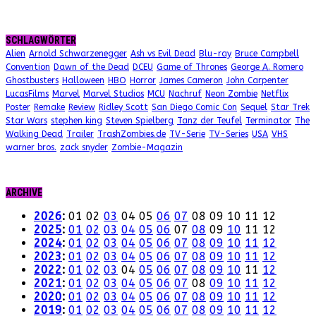
SCHLAGWÖRTER
Alien
Arnold Schwarzenegger
Ash vs Evil Dead
Blu-ray
Bruce Campbell
Convention
Dawn of the Dead
DCEU
Game of Thrones
George A. Romero
Ghostbusters
Halloween
HBO
Horror
James Cameron
John Carpenter
LucasFilms
Marvel
Marvel Studios
MCU
Nachruf
Neon Zombie
Netflix
Poster
Remake
Review
Ridley Scott
San Diego Comic Con
Sequel
Star Trek
Star Wars
stephen king
Steven Spielberg
Tanz der Teufel
Terminator
The
Walking Dead
Trailer
TrashZombies.de
TV-Serie
TV-Series
USA
VHS
warner bros.
zack snyder
Zombie-Magazin
ARCHIVE
2026
:
01
02
03
04
05
06
07
08
09
10
11
12
2025
:
01
02
03
04
05
06
07
08
09
10
11
12
2024
:
01
02
03
04
05
06
07
08
09
10
11
12
2023
:
01
02
03
04
05
06
07
08
09
10
11
12
2022
:
01
02
03
04
05
06
07
08
09
10
11
12
2021
:
01
02
03
04
05
06
07
08
09
10
11
12
2020
:
01
02
03
04
05
06
07
08
09
10
11
12
2019
:
01
02
03
04
05
06
07
08
09
10
11
12