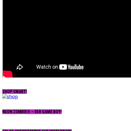
SHOP SMART!
NEON ZOMBIE® – DER GAME BOY!