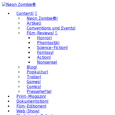
Content!
Neon Zombie®!
Artikel!
Conventions und Events!
Film-Reviews!
Horror!
Phantastik!
Science-Fiction!
Fantasy!
Action!
Nonsense!
Blog!
Popkultur!
Trailer!
Games!
Comics!
Pressehefte!
Print-Magazin!
Dokumentation!
Film-Editionen!
Web-Show!