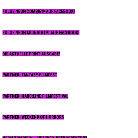
FOLGE NEON ZOMBIE® AUF FACEBOOK!
FOLGE NEON MIDNIGHT® AUF FACEBOOK!
DIE AKTUELLE PRINT-AUSGABE!
PARTNER: FANTASY FILMFEST
PARTNER: HARD:LINE FILMFESTIVAL
PARTNER: WEEKEND OF HORRORS