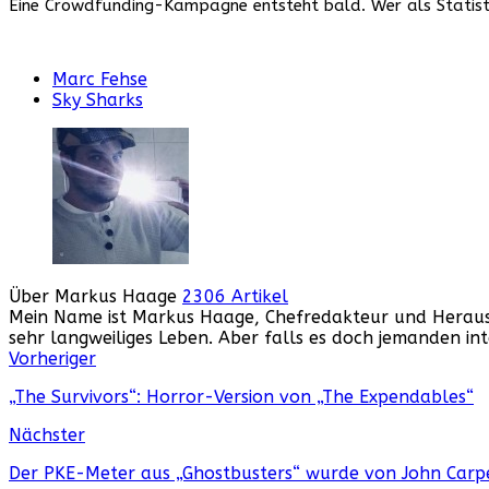
Eine Crowdfunding-Kampagne entsteht bald. Wer als Statist
Marc Fehse
Sky Sharks
Über Markus Haage
2306 Artikel
Mein Name ist Markus Haage, Chefredakteur und Herausge
sehr langweiliges Leben. Aber falls es doch jemanden i
Webseite
Facebook
Instagram
YouTube
Vorheriger
„The Survivors“: Horror-Version von „The Expendables“
Nächster
Der PKE-Meter aus „Ghostbusters“ wurde von John Carpe