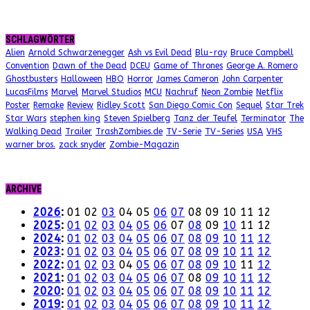
SCHLAGWÖRTER
Alien
Arnold Schwarzenegger
Ash vs Evil Dead
Blu-ray
Bruce Campbell
Convention
Dawn of the Dead
DCEU
Game of Thrones
George A. Romero
Ghostbusters
Halloween
HBO
Horror
James Cameron
John Carpenter
LucasFilms
Marvel
Marvel Studios
MCU
Nachruf
Neon Zombie
Netflix
Poster
Remake
Review
Ridley Scott
San Diego Comic Con
Sequel
Star Trek
Star Wars
stephen king
Steven Spielberg
Tanz der Teufel
Terminator
The
Walking Dead
Trailer
TrashZombies.de
TV-Serie
TV-Series
USA
VHS
warner bros.
zack snyder
Zombie-Magazin
ARCHIVE
2026
:
01
02
03
04
05
06
07
08
09
10
11
12
2025
:
01
02
03
04
05
06
07
08
09
10
11
12
2024
:
01
02
03
04
05
06
07
08
09
10
11
12
2023
:
01
02
03
04
05
06
07
08
09
10
11
12
2022
:
01
02
03
04
05
06
07
08
09
10
11
12
2021
:
01
02
03
04
05
06
07
08
09
10
11
12
2020
:
01
02
03
04
05
06
07
08
09
10
11
12
2019
:
01
02
03
04
05
06
07
08
09
10
11
12