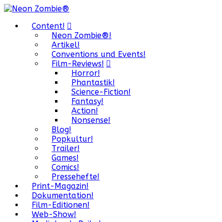
Content!
Neon Zombie®!
Artikel!
Conventions und Events!
Film-Reviews!
Horror!
Phantastik!
Science-Fiction!
Fantasy!
Action!
Nonsense!
Blog!
Popkultur!
Trailer!
Games!
Comics!
Pressehefte!
Print-Magazin!
Dokumentation!
Film-Editionen!
Web-Show!