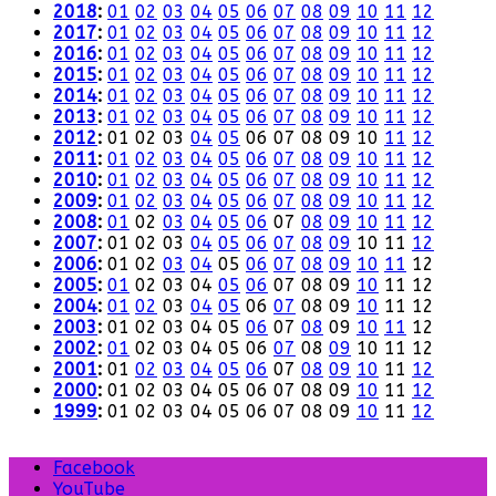
2018
:
01
02
03
04
05
06
07
08
09
10
11
12
2017
:
01
02
03
04
05
06
07
08
09
10
11
12
2016
:
01
02
03
04
05
06
07
08
09
10
11
12
2015
:
01
02
03
04
05
06
07
08
09
10
11
12
2014
:
01
02
03
04
05
06
07
08
09
10
11
12
2013
:
01
02
03
04
05
06
07
08
09
10
11
12
2012
:
01
02
03
04
05
06
07
08
09
10
11
12
2011
:
01
02
03
04
05
06
07
08
09
10
11
12
2010
:
01
02
03
04
05
06
07
08
09
10
11
12
2009
:
01
02
03
04
05
06
07
08
09
10
11
12
2008
:
01
02
03
04
05
06
07
08
09
10
11
12
2007
:
01
02
03
04
05
06
07
08
09
10
11
12
2006
:
01
02
03
04
05
06
07
08
09
10
11
12
2005
:
01
02
03
04
05
06
07
08
09
10
11
12
2004
:
01
02
03
04
05
06
07
08
09
10
11
12
2003
:
01
02
03
04
05
06
07
08
09
10
11
12
2002
:
01
02
03
04
05
06
07
08
09
10
11
12
2001
:
01
02
03
04
05
06
07
08
09
10
11
12
2000
:
01
02
03
04
05
06
07
08
09
10
11
12
1999
:
01
02
03
04
05
06
07
08
09
10
11
12
Facebook
YouTube