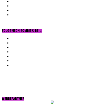
FOLGE NEON ZOMBIE® BEI …
Facebook
YouTube
Instagram
Vimeo
Twitter
tumblr.
RSS
WERBEPARTNER