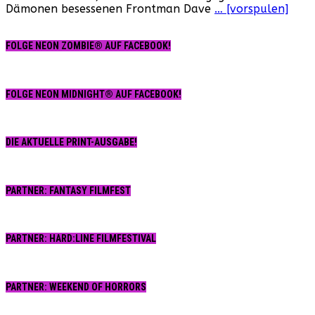
Dämonen besessenen Frontman Dave
… [vorspulen]
FOLGE NEON ZOMBIE® AUF FACEBOOK!
FOLGE NEON MIDNIGHT® AUF FACEBOOK!
DIE AKTUELLE PRINT-AUSGABE!
PARTNER: FANTASY FILMFEST
PARTNER: HARD:LINE FILMFESTIVAL
PARTNER: WEEKEND OF HORRORS