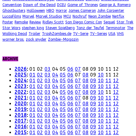
Convention
Dawn of the Dead
DCEU
Game of Thrones
George A. Romero
Ghostbusters
Halloween
HBO
Horror
James Cameron
John Carpenter
LucasFilms
Marvel
Marvel Studios
MCU
Nachruf
Neon Zombie
Netflix
Poster
Remake
Review
Ridley Scott
San Diego Comic Con
Sequel
Star Trek
Star Wars
stephen king
Steven Spielberg
Tanz der Teufel
Terminator
The
Walking Dead
Trailer
TrashZombies.de
TV-Serie
TV-Series
USA
VHS
warner bros.
zack snyder
Zombie-Magazin
ARCHIVE
2026
:
01
02
03
04
05
06
07
08
09
10
11
12
2025
:
01
02
03
04
05
06
07
08
09
10
11
12
2024
:
01
02
03
04
05
06
07
08
09
10
11
12
2023
:
01
02
03
04
05
06
07
08
09
10
11
12
2022
:
01
02
03
04
05
06
07
08
09
10
11
12
2021
:
01
02
03
04
05
06
07
08
09
10
11
12
2020
:
01
02
03
04
05
06
07
08
09
10
11
12
2019
:
01
02
03
04
05
06
07
08
09
10
11
12
2018
:
01
02
03
04
05
06
07
08
09
10
11
12
2017
:
01
02
03
04
05
06
07
08
09
10
11
12
2016
:
01
02
03
04
05
06
07
08
09
10
11
12
2015
:
01
02
03
04
05
06
07
08
09
10
11
12