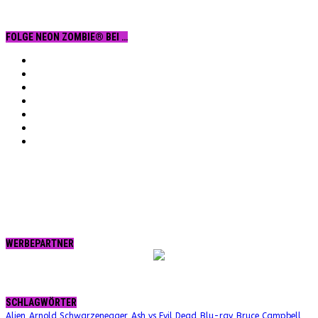
FOLGE NEON ZOMBIE® BEI …
Facebook
YouTube
Instagram
Vimeo
Twitter
tumblr.
RSS
WERBEPARTNER
SCHLAGWÖRTER
Alien
Arnold Schwarzenegger
Ash vs Evil Dead
Blu-ray
Bruce Campbell