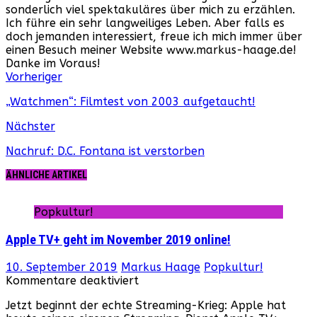
sonderlich viel spektakuläres über mich zu erzählen.
Ich führe ein sehr langweiliges Leben. Aber falls es
doch jemanden interessiert, freue ich mich immer über
einen Besuch meiner Website www.markus-haage.de!
Danke im Voraus!
Webseite
Facebook
Instagram
YouTube
Vorheriger
„Watchmen“: Filmtest von 2003 aufgetaucht!
Nächster
Nachruf: D.C. Fontana ist verstorben
ÄHNLICHE ARTIKEL
Popkultur!
Apple TV+ geht im November 2019 online!
10. September 2019
Markus Haage
Popkultur!
für
Kommentare deaktiviert
Apple
Jetzt beginnt der echte Streaming-Krieg: Apple hat
TV+