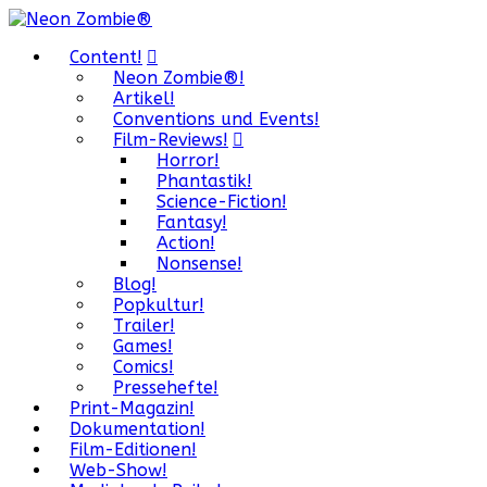
Content!
Neon Zombie®!
Artikel!
Conventions und Events!
Film-Reviews!
Horror!
Phantastik!
Science-Fiction!
Fantasy!
Action!
Nonsense!
Blog!
Popkultur!
Trailer!
Games!
Comics!
Pressehefte!
Print-Magazin!
Dokumentation!
Film-Editionen!
Web-Show!