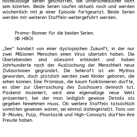
hochklassige Serien geschaffen, die unterschiedlicher nicht
sein könnten. Beide Serien laufen aktuell noch und werden
wöchentlich mit je einer Episode fortgesetzt. Beide Serien
werden mit weiteren Staffeln weitergeführt werden.
Promo-Banner für die beiden Serien.
(© HBO)
„See“ handelt von einer dystopischen Zukunft, in der nur
zwei Millionen Menschen einen Virus überlebt haben. Die
Überlebenden sind allesamt erblindet und haben
Jahrhunderte nach der Auslöschung der Menschheit neue
Zivilisationen gegründet. Die Sehkraft ist ein Mythos
geworden, doch plötzlich werden zwei Kinder geboren, die
sehen können. Eine Prämisse, die kaum funktionieren dürfte,
es aber zur Überraschung des Zuschauers dennoch tut.
Packend inszeniert, wird eine eigenwillige neue Welt
präsentiert, bei der man lediglich gewisse Details als
gegeben hinnehmen muss. Ob weitere Staffeln tatsächlich
vonnöten gewesen wären, sei einmal dahingestellt. Fans von
B-Movies, Pulp, Phantastik und High-Concepts dürften ihre
Freude haben.