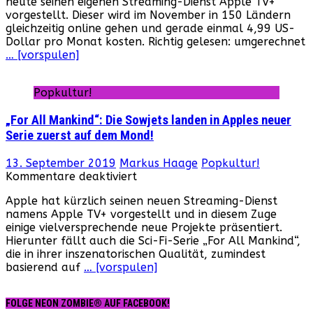
heute seinen eigenen Streaming-Dienst Apple TV+
geht
vorgestellt. Dieser wird im November in 150 Ländern
im
gleichzeitig online gehen und gerade einmal 4,99 US-
November
Dollar pro Monat kosten. Richtig gelesen: umgerechnet
2019
… [vorspulen]
online!
Popkultur!
„For All Mankind“: Die Sowjets landen in Apples neuer
Serie zuerst auf dem Mond!
13. September 2019
Markus Haage
Popkultur!
für
Kommentare deaktiviert
„For
Apple hat kürzlich seinen neuen Streaming-Dienst
All
namens Apple TV+ vorgestellt und in diesem Zuge
Mankind“:
einige vielversprechende neue Projekte präsentiert.
Die
Hierunter fällt auch die Sci-Fi-Serie „For All Mankind“,
Sowjets
die in ihrer inszenatorischen Qualität, zumindest
landen
basierend auf
… [vorspulen]
in
Apples
neuer
FOLGE NEON ZOMBIE® AUF FACEBOOK!
Serie