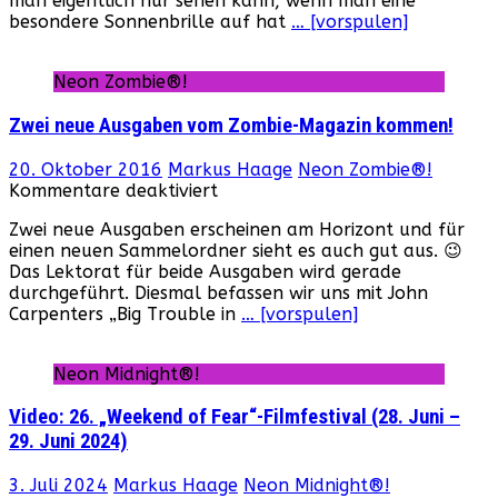
man eigentlich nur sehen kann, wenn man eine
29
besondere Sonnenbrille auf hat
… [vorspulen]
ist
erhältlich!
Neon Zombie®!
Zwei neue Ausgaben vom Zombie-Magazin kommen!
20. Oktober 2016
Markus Haage
Neon Zombie®!
für
Kommentare deaktiviert
Zwei
Zwei neue Ausgaben erscheinen am Horizont und für
neue
einen neuen Sammelordner sieht es auch gut aus. 😉
Ausgaben
Das Lektorat für beide Ausgaben wird gerade
vom
durchgeführt. Diesmal befassen wir uns mit John
Zombie-
Carpenters „Big Trouble in
… [vorspulen]
Magazin
kommen!
Neon Midnight®!
Video: 26. „Weekend of Fear“-Filmfestival (28. Juni –
29. Juni 2024)
3. Juli 2024
Markus Haage
Neon Midnight®!