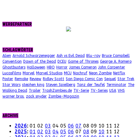
WERBEPARTNER
SCHLAGWÖRTER
Alien
Arnold Schwarzenegger
Ash vs Evil Dead
Blu-ray
Bruce Campbell
Convention
Dawn of the Dead
DCEU
Game of Thrones
George A. Romero
Ghostbusters
Halloween
HBO
Horror
James Cameron
John Carpenter
LucasFilms
Marvel
Marvel Studios
MCU
Nachruf
Neon Zombie
Netflix
Poster
Remake
Review
Ridley Scott
San Diego Comic Con
Sequel
Star Trek
Star Wars
stephen king
Steven Spielberg
Tanz der Teufel
Terminator
The
Walking Dead
Trailer
TrashZombies.de
TV-Serie
TV-Series
USA
VHS
warner bros.
zack snyder
Zombie-Magazin
ARCHIVE
2026
:
01
02
03
04
05
06
07
08
09
10
11
12
2025
:
01
02
03
04
05
06
07
08
09
10
11
12