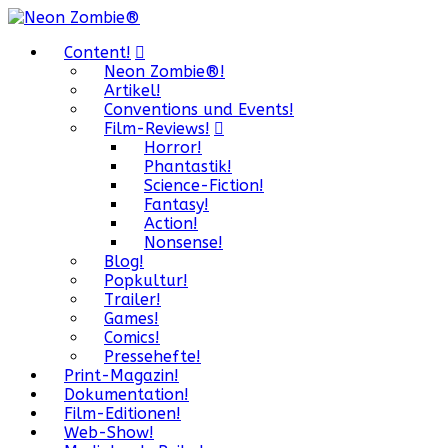
Content!
Neon Zombie®!
Artikel!
Conventions und Events!
Film-Reviews!
Horror!
Phantastik!
Science-Fiction!
Fantasy!
Action!
Nonsense!
Blog!
Popkultur!
Trailer!
Games!
Comics!
Pressehefte!
Print-Magazin!
Dokumentation!
Film-Editionen!
Web-Show!