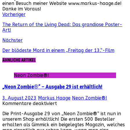
einen Besuch meiner Website www.markus-haage.de!
Danke im Voraus!
Webseite
Facebook
Instagram
YouTube
Vorheriger
The Return of the Living Dead: Das grandiose Poster-
Art!
Nächster
Der blödeste Mord in einem „Freitag der 13.“-Film
ÄHNLICHE ARTIKEL
Neon Zombie®!
„Neon Zombie®“ – Ausgabe 29 ist erhältlich!
3. August 2023
Markus Haage
Neon Zombie®!
für
Kommentare deaktiviert
„Neon
Die Print-Ausgabe 29 von „Neon Zombie®“ ist nun in
Zombie®“
unserem Shop erhältlich! Die ersten 500 Besteller
–
erhalten als Gimmick ein beigelegtes Magazin, welches
Ausgabe