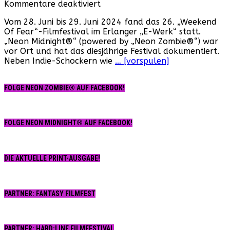
für
Kommentare deaktiviert
Video:
Vom 28. Juni bis 29. Juni 2024 fand das 26. „Weekend
26.
Of Fear“-Filmfestival im Erlanger „E-Werk“ statt.
„Weekend
„Neon Midnight®“ (powered by „Neon Zombie®“) war
of
vor Ort und hat das diesjährige Festival dokumentiert.
Fear“-
Neben Indie-Schockern wie
… [vorspulen]
Filmfestival
(28.
Juni
FOLGE NEON ZOMBIE® AUF FACEBOOK!
–
29.
Juni
2024)
FOLGE NEON MIDNIGHT® AUF FACEBOOK!
DIE AKTUELLE PRINT-AUSGABE!
PARTNER: FANTASY FILMFEST
PARTNER: HARD:LINE FILMFESTIVAL