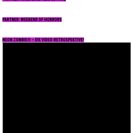
PARTNER: WEEKEND OF HORRORS
NEON ZOMBIE® – DIE VIDEO-RETROSPEKTIVE!