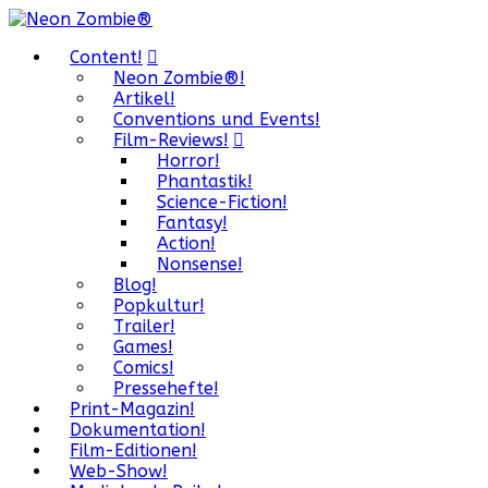
Content!
Neon Zombie®!
Artikel!
Conventions und Events!
Film-Reviews!
Horror!
Phantastik!
Science-Fiction!
Fantasy!
Action!
Nonsense!
Blog!
Popkultur!
Trailer!
Games!
Comics!
Pressehefte!
Print-Magazin!
Dokumentation!
Film-Editionen!
Web-Show!