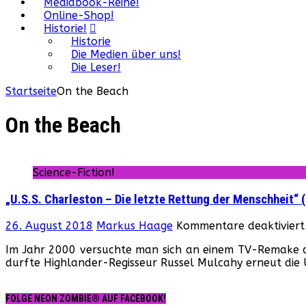
Mediabook-Reihe!
Online-Shop!
Historie!
Historie
Die Medien über uns!
Die Leser!
Startseite
On the Beach
On the Beach
Science-Fiction!
„U.S.S. Charleston – Die letzte Rettung der Menschheit“ 
26. August 2018
Markus Haage
Kommentare deaktiviert
Im Jahr 2000 versuchte man sich an einem TV-Remake des
durfte Highlander-Regisseur Russel Mulcahy erneut die U
FOLGE NEON ZOMBIE® AUF FACEBOOK!