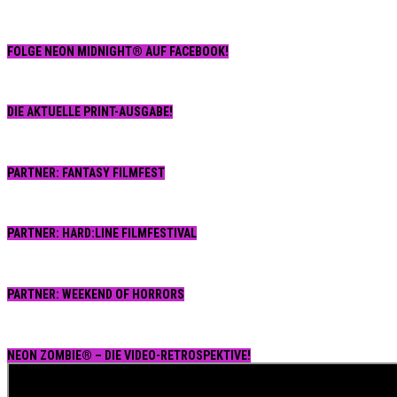
FOLGE NEON MIDNIGHT® AUF FACEBOOK!
DIE AKTUELLE PRINT-AUSGABE!
PARTNER: FANTASY FILMFEST
PARTNER: HARD:LINE FILMFESTIVAL
PARTNER: WEEKEND OF HORRORS
NEON ZOMBIE® – DIE VIDEO-RETROSPEKTIVE!