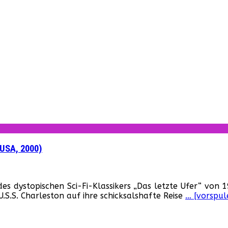
(USA, 2000)
für
„U.S.S.
 dystopischen Sci-Fi-Klassikers „Das letzte Ufer“ von 19
Charleston
.S.S. Charleston auf ihre schicksalshafte Reise
… [vorspul
–
Die
letzte
Rettung