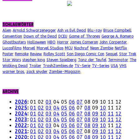
SCHLAGWÖRTER
Alien
Arnold Schwarzenegger
Ash vs Evil Dead
Blu-ray
Bruce Campbell
Convention
Dawn of the Dead
DCEU
Game of Thrones
George A. Romero
Ghostbusters
Halloween
HBO
Horror
James Cameron
John Carpenter
LucasFilms
Marvel
Marvel Studios
MCU
Nachruf
Neon Zombie
Netflix
Poster
Remake
Review
Ridley Scott
San Diego Comic Con
Sequel
Star Trek
Star Wars
stephen king
Steven Spielberg
Tanz der Teufel
Terminator
The
Walking Dead
Trailer
TrashZombies.de
TV-Serie
TV-Series
USA
VHS
warner bros.
zack snyder
Zombie-Magazin
ARCHIVE
2026
:
01
02
03
04
05
06
07
08
09
10
11
12
2025
:
01
02
03
04
05
06
07
08
09
10
11
12
2024
:
01
02
03
04
05
06
07
08
09
10
11
12
2023
:
01
02
03
04
05
06
07
08
09
10
11
12
2022
:
01
02
03
04
05
06
07
08
09
10
11
12
2021
:
01
02
03
04
05
06
07
08
09
10
11
12
2020
:
01
02
03
04
05
06
07
08
09
10
11
12