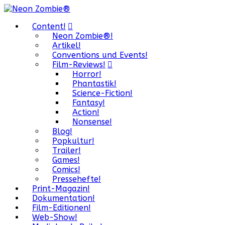
Content!
Neon Zombie®!
Artikel!
Conventions und Events!
Film-Reviews!
Horror!
Phantastik!
Science-Fiction!
Fantasy!
Action!
Nonsense!
Blog!
Popkultur!
Trailer!
Games!
Comics!
Pressehefte!
Print-Magazin!
Dokumentation!
Film-Editionen!
Web-Show!