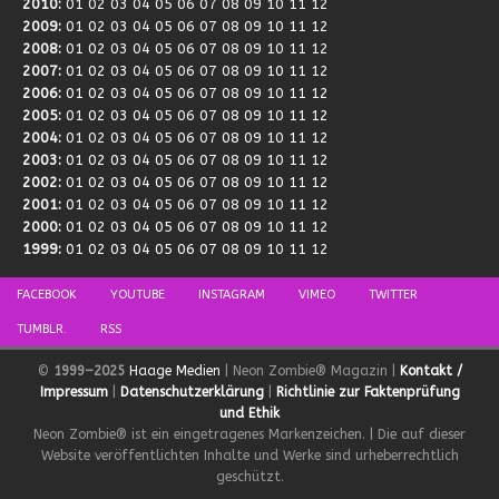
2010
:
01
02
03
04
05
06
07
08
09
10
11
12
2009
:
01
02
03
04
05
06
07
08
09
10
11
12
2008
:
01
02
03
04
05
06
07
08
09
10
11
12
2007
:
01
02
03
04
05
06
07
08
09
10
11
12
2006
:
01
02
03
04
05
06
07
08
09
10
11
12
2005
:
01
02
03
04
05
06
07
08
09
10
11
12
2004
:
01
02
03
04
05
06
07
08
09
10
11
12
2003
:
01
02
03
04
05
06
07
08
09
10
11
12
2002
:
01
02
03
04
05
06
07
08
09
10
11
12
2001
:
01
02
03
04
05
06
07
08
09
10
11
12
2000
:
01
02
03
04
05
06
07
08
09
10
11
12
1999
:
01
02
03
04
05
06
07
08
09
10
11
12
FACEBOOK
YOUTUBE
INSTAGRAM
VIMEO
TWITTER
TUMBLR.
RSS
©
1999–2025
Haage Medien
| Neon Zombie® Magazin |
Kontakt /
Impressum
|
Datenschutzerklärung
|
Richtlinie zur Faktenprüfung
und Ethik
Neon Zombie® ist ein eingetragenes Markenzeichen. | Die auf dieser
Website veröffentlichten Inhalte und Werke sind urheberrechtlich
geschützt.