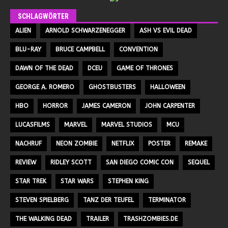
SCHLAGWÖRTER
ALIEN
ARNOLD SCHWARZENEGGER
ASH VS EVIL DEAD
BLU-RAY
BRUCE CAMPBELL
CONVENTION
DAWN OF THE DEAD
DCEU
GAME OF THRONES
GEORGE A. ROMERO
GHOSTBUSTERS
HALLOWEEN
HBO
HORROR
JAMES CAMERON
JOHN CARPENTER
LUCASFILMS
MARVEL
MARVEL STUDIOS
MCU
NACHRUF
NEON ZOMBIE
NETFLIX
POSTER
REMAKE
REVIEW
RIDLEY SCOTT
SAN DIEGO COMIC CON
SEQUEL
STAR TREK
STAR WARS
STEPHEN KING
STEVEN SPIELBERG
TANZ DER TEUFEL
TERMINATOR
THE WALKING DEAD
TRAILER
TRASHZOMBIES.DE