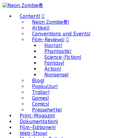
Content!
Neon Zombie®!
Artikel!
Conventions und Events!
Film-Reviews!
Horror!
Phantastik!
Science-Fiction!
Fantasy!
Action!
Nonsense!
Blog!
Popkultur!
Trailer!
Games!
Comics!
Pressehefte!
Print-Magazin!
Dokumentation!
Film-Editionen!
Web-Show!