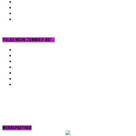
FOLGE NEON ZOMBIE® BEI …
Facebook
YouTube
Instagram
Vimeo
Twitter
tumblr.
RSS
WERBEPARTNER