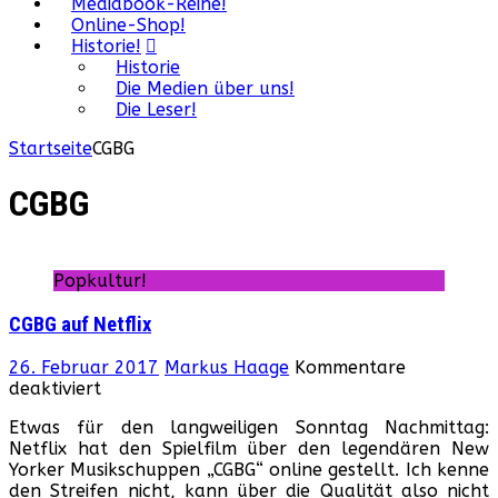
Mediabook-Reihe!
Online-Shop!
Historie!
Historie
Die Medien über uns!
Die Leser!
Startseite
CGBG
CGBG
Popkultur!
CGBG auf Netflix
26. Februar 2017
Markus Haage
Kommentare
für
deaktiviert
CGBG
Etwas für den langweiligen Sonntag Nachmittag:
auf
Netflix hat den Spielfilm über den legendären New
Netflix
Yorker Musikschuppen „CGBG“ online gestellt. Ich kenne
den Streifen nicht, kann über die Qualität also nicht