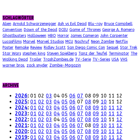
SCHLAGWÖRTER
Alien
Arnold Schwarzenegger
Ash vs Evil Dead
Blu-ray
Bruce Campbell
Convention
Dawn of the Dead
DCEU
Game of Thrones
George A. Romero
Ghostbusters
Halloween
HBO
Horror
James Cameron
John Carpenter
LucasFilms
Marvel
Marvel Studios
MCU
Nachruf
Neon Zombie
Netflix
Poster
Remake
Review
Ridley Scott
San Diego Comic Con
Sequel
Star Trek
Star Wars
stephen king
Steven Spielberg
Tanz der Teufel
Terminator
The
Walking Dead
Trailer
TrashZombies.de
TV-Serie
TV-Series
USA
VHS
warner bros.
zack snyder
Zombie-Magazin
ARCHIVE
2026
:
01
02
03
04
05
06
07
08
09
10
11
12
2025
:
01
02
03
04
05
06
07
08
09
10
11
12
2024
:
01
02
03
04
05
06
07
08
09
10
11
12
2023
:
01
02
03
04
05
06
07
08
09
10
11
12
2022
:
01
02
03
04
05
06
07
08
09
10
11
12
2021
:
01
02
03
04
05
06
07
08
09
10
11
12
2020
:
01
02
03
04
05
06
07
08
09
10
11
12
2019
:
01
02
03
04
05
06
07
08
09
10
11
12