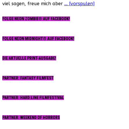
viel sagen, freue mich aber
… [vorspulen]
FOLGE NEON ZOMBIE® AUF FACEBOOK!
FOLGE NEON MIDNIGHT® AUF FACEBOOK!
DIE AKTUELLE PRINT-AUSGABE!
PARTNER: FANTASY FILMFEST
PARTNER: HARD:LINE FILMFESTIVAL
PARTNER: WEEKEND OF HORRORS