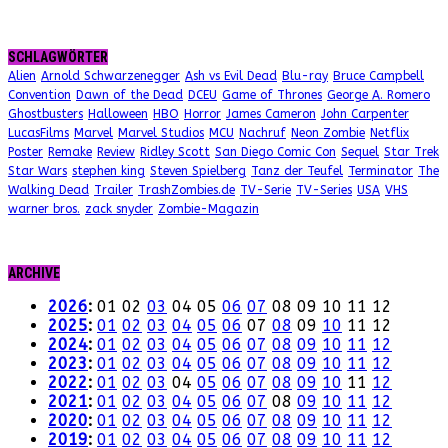
SCHLAGWÖRTER
Alien
Arnold Schwarzenegger
Ash vs Evil Dead
Blu-ray
Bruce Campbell
Convention
Dawn of the Dead
DCEU
Game of Thrones
George A. Romero
Ghostbusters
Halloween
HBO
Horror
James Cameron
John Carpenter
LucasFilms
Marvel
Marvel Studios
MCU
Nachruf
Neon Zombie
Netflix
Poster
Remake
Review
Ridley Scott
San Diego Comic Con
Sequel
Star Trek
Star Wars
stephen king
Steven Spielberg
Tanz der Teufel
Terminator
The
Walking Dead
Trailer
TrashZombies.de
TV-Serie
TV-Series
USA
VHS
warner bros.
zack snyder
Zombie-Magazin
ARCHIVE
2026
:
01
02
03
04
05
06
07
08
09
10
11
12
2025
:
01
02
03
04
05
06
07
08
09
10
11
12
2024
:
01
02
03
04
05
06
07
08
09
10
11
12
2023
:
01
02
03
04
05
06
07
08
09
10
11
12
2022
:
01
02
03
04
05
06
07
08
09
10
11
12
2021
:
01
02
03
04
05
06
07
08
09
10
11
12
2020
:
01
02
03
04
05
06
07
08
09
10
11
12
2019
:
01
02
03
04
05
06
07
08
09
10
11
12