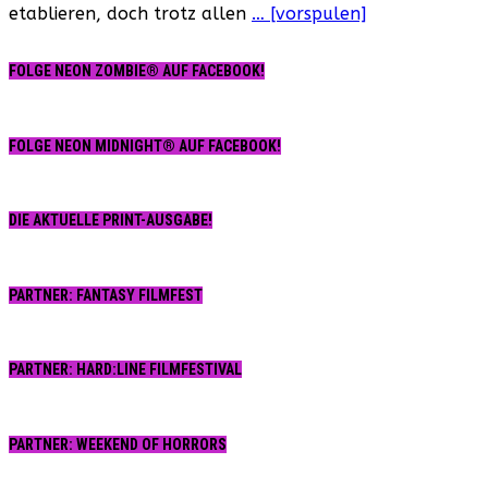
etablieren, doch trotz allen
… [vorspulen]
Kind
des
Feuers“
FOLGE NEON ZOMBIE® AUF FACEBOOK!
(USA,
2023)
FOLGE NEON MIDNIGHT® AUF FACEBOOK!
DIE AKTUELLE PRINT-AUSGABE!
PARTNER: FANTASY FILMFEST
PARTNER: HARD:LINE FILMFESTIVAL
PARTNER: WEEKEND OF HORRORS