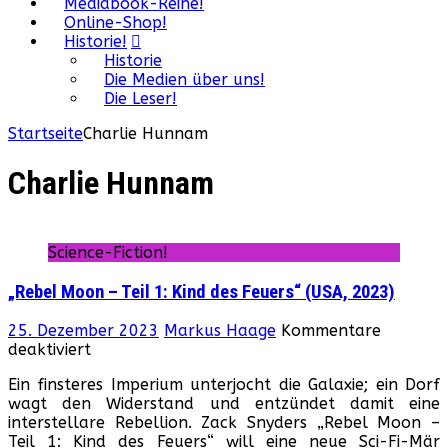
Mediabook-Reihe!
Online-Shop!
Historie!
Historie
Die Medien über uns!
Die Leser!
Startseite
Charlie Hunnam
Charlie Hunnam
Science-Fiction!
„Rebel Moon – Teil 1: Kind des Feuers“ (USA, 2023)
25. Dezember 2023
Markus Haage
Kommentare
für
deaktiviert
„Rebel
Ein finsteres Imperium unterjocht die Galaxie; ein Dorf
Moon
wagt den Widerstand und entzündet damit eine
–
interstellare Rebellion. Zack Snyders „Rebel Moon –
Teil
Teil 1: Kind des Feuers“ will eine neue Sci-Fi-Mär
1: