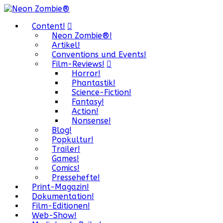
Content!
Neon Zombie®!
Artikel!
Conventions und Events!
Film-Reviews!
Horror!
Phantastik!
Science-Fiction!
Fantasy!
Action!
Nonsense!
Blog!
Popkultur!
Trailer!
Games!
Comics!
Pressehefte!
Print-Magazin!
Dokumentation!
Film-Editionen!
Web-Show!