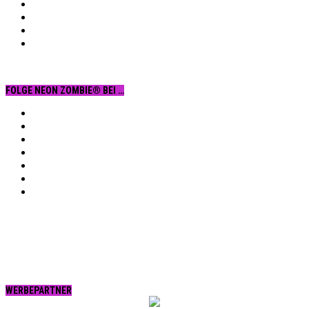
FOLGE NEON ZOMBIE® BEI …
Facebook
YouTube
Instagram
Vimeo
Twitter
tumblr.
RSS
WERBEPARTNER