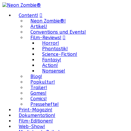
Content!
Neon Zombie®!
Artikel!
Conventions und Events!
Film-Reviews!
Horror!
Phantastik!
Science-Fiction!
Fantasy!
Action!
Nonsense!
Blog!
Popkultur!
Trailer!
Games!
Comics!
Pressehefte!
Print-Magazin!
Dokumentation!
Film-Editionen!
Web-Show!