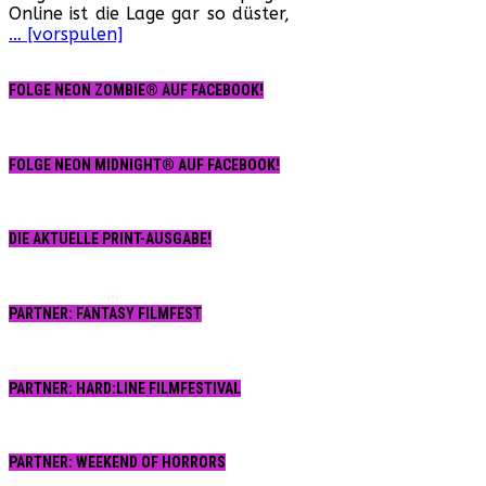
Online ist die Lage gar so düster,
… [vorspulen]
FOLGE NEON ZOMBIE® AUF FACEBOOK!
FOLGE NEON MIDNIGHT® AUF FACEBOOK!
DIE AKTUELLE PRINT-AUSGABE!
PARTNER: FANTASY FILMFEST
PARTNER: HARD:LINE FILMFESTIVAL
PARTNER: WEEKEND OF HORRORS