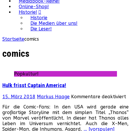
Mediabook-Reihe!
Online-Shop!
Historie!
Historie
Die Medien über uns!
Die Leser!
Startseite
comics
comics
Popkultur!
Hulk frisst Captain America!
fü
15. März 2018
Markus Haage
Kommentare deaktiviert
H
Für die Comic-Fans: In den USA wird gerade eine
fr
großartige Storyline mit dem simplen Titel „Thanos“
Ca
von Marvel veröffentlicht. In dieser hat Thanos alles
Am
Leben im Universum vernichtet. Auch die X-Men,
Spider-Man, die Inhumans, Asgard,
… [vorspulen]