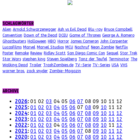
SCHLAGWÖRTER
Alien
Arnold Schwarzenegger
Ash vs Evil Dead
Blu-ray
Bruce Campbell
Convention
Dawn of the Dead
DCEU
Game of Thrones
George A. Romero
Ghostbusters
Halloween
HBO
Horror
James Cameron
John Carpenter
LucasFilms
Marvel
Marvel Studios
MCU
Nachruf
Neon Zombie
Netflix
Poster
Remake
Review
Ridley Scott
San Diego Comic Con
Sequel
Star Trek
Star Wars
stephen king
Steven Spielberg
Tanz der Teufel
Terminator
The
Walking Dead
Trailer
TrashZombies.de
TV-Serie
TV-Series
USA
VHS
warner bros.
zack snyder
Zombie-Magazin
ARCHIVE
2026
:
01
02
03
04
05
06
07
08
09
10
11
12
2025
:
01
02
03
04
05
06
07
08
09
10
11
12
2024
:
01
02
03
04
05
06
07
08
09
10
11
12
2023
:
01
02
03
04
05
06
07
08
09
10
11
12
2022
:
01
02
03
04
05
06
07
08
09
10
11
12
2021
:
01
02
03
04
05
06
07
08
09
10
11
12
2020
:
01
02
03
04
05
06
07
08
09
10
11
12