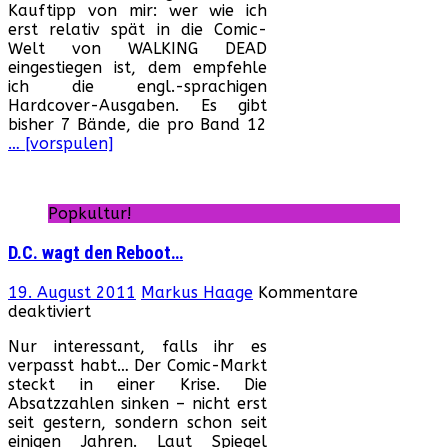
Kauftipp von mir: wer wie ich
Wa
erst relativ spät in die Comic-
De
Welt von WALKING DEAD
Bä
eingestiegen ist, dem empfehle
ich die engl.-sprachigen
Hardcover-Ausgaben. Es gibt
bisher 7 Bände, die pro Band 12
… [vorspulen]
Popkultur!
D.C. wagt den Reboot…
19. August 2011
Markus Haage
Kommentare
für
deaktiviert
D.C.
Nur interessant, falls ihr es
wagt
verpasst habt… Der Comic-Markt
den
steckt in einer Krise. Die
Reboot…
Absatzzahlen sinken – nicht erst
seit gestern, sondern schon seit
einigen Jahren. Laut Spiegel