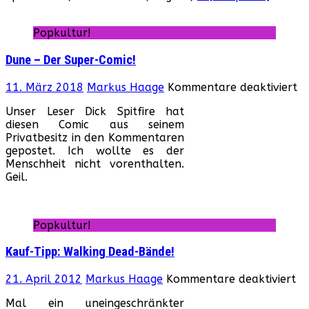
Popkultur!
Dune – Der Super-Comic!
fü
11. März 2018
Markus Haage
Kommentare deaktiviert
D
Unser Leser Dick Spitfire hat
–
diesen Comic aus seinem
De
Privatbesitz in den Kommentaren
Su
gepostet. Ich wollte es der
Co
Menschheit nicht vorenthalten.
Geil.
Popkultur!
Kauf-Tipp: Walking Dead-Bände!
fü
21. April 2012
Markus Haage
Kommentare deaktiviert
Ka
Mal ein uneingeschränkter
Ti