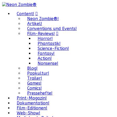
Content!
Neon Zombie®!
Artikel!
Conventions und Events!
Film-Reviews!
Horror!
Phantastik!
Science-Fiction!
Fantasy!
Action!
Nonsense!
Blog!
Popkultur!
Trailer!
Games!
Comics!
Pressehefte!
Print-Magazin!
Dokumentation!
Film-Editionen!
Web-Show!