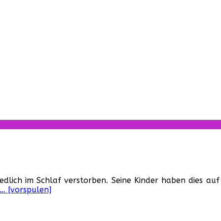
für
DAVID
edlich im Schlaf verstorben. Seine Kinder haben dies auf 
HESS
… [vorspulen]
verstorben…