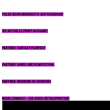
FOLGE NEON MIDNIGHT® AUF FACEBOOK!
DIE AKTUELLE PRINT-AUSGABE!
PARTNER: FANTASY FILMFEST
PARTNER: HARD:LINE FILMFESTIVAL
PARTNER: WEEKEND OF HORRORS
NEON ZOMBIE® – DIE VIDEO-RETROSPEKTIVE!