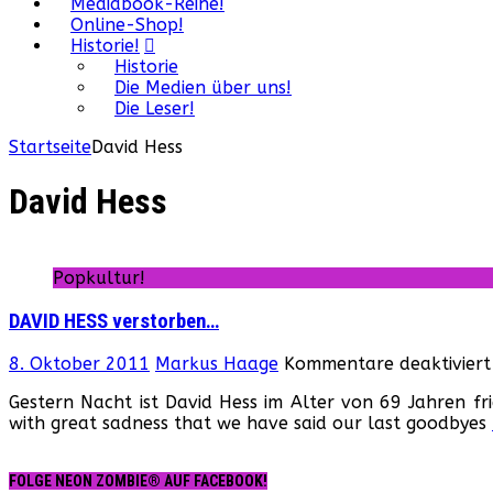
Mediabook-Reihe!
Online-Shop!
Historie!
Historie
Die Medien über uns!
Die Leser!
Startseite
David Hess
David Hess
Popkultur!
DAVID HESS verstorben…
8. Oktober 2011
Markus Haage
Kommentare deaktiviert
Gestern Nacht ist David Hess im Alter von 69 Jahren fri
with great sadness that we have said our last goodbyes
FOLGE NEON ZOMBIE® AUF FACEBOOK!