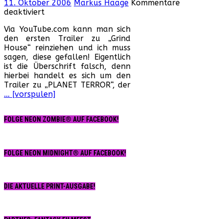
11. Oktober 2006
Markus Haage
Kommentare
für
deaktiviert
Tarantinos
Via YouTube.com kann man sich
„Grindhouse“-
den ersten Trailer zu „Grind
Trailer
House“ reinziehen und ich muss
online!
sagen, diese gefallen! Eigentlich
ist die Überschrift falsch, denn
hierbei handelt es sich um den
Trailer zu „PLANET TERROR“, der
… [vorspulen]
FOLGE NEON ZOMBIE® AUF FACEBOOK!
FOLGE NEON MIDNIGHT® AUF FACEBOOK!
DIE AKTUELLE PRINT-AUSGABE!