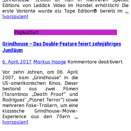
Robe
Editions von Leddick Video im Handel erhältlich! Die
Rodri
erste Variante wurde als Tape Edition® bereits im
…
Kultf
[vorspulen]
„Gri
als
Speci
Popkultur!
Editi
mit
Grindhouse – Das Double-Feature feiert zehnjähriges
Neo
Juniläum
Zomb
Ausg
für
erhäl
6. April 2017
Markus Haage
Kommentare deaktiviert
Gri
Vor zehn Jahren, am 06. April
–
2007, kam „Grindhouse“ in die
Das
US-amerikanischen Kinos. Dieser
Dou
bestand aus zwei Filmen
Fea
(Tarantinos „Death Proof“ und
feie
Rodriguez‘ „Planet Terror“) sowie
zeh
mehreren Fake-Trailern, um eine
Jun
klassische Grindhouse-Movie-
Experience aus den 70ern
…
[vorspulen]