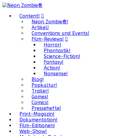
Content!
Neon Zombie®!
Artikel!
Conventions und Events!
Film-Reviews!
Horror!
Phantastik!
Science-Fiction!
Fantasy!
Action!
Nonsense!
Blog!
Popkultur!
Trailer!
Games!
Comics!
Pressehefte!
Print-Magazin!
Dokumentation!
Film-Editionen!
Web-Show!