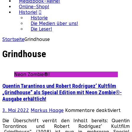
Mediabook-Reihe!
Online-Shop!
Historie!
Historie
Die Medien über uns!
Die Leser!
Startseite
Grindhouse
Grindhouse
Neon Zombie®!
Quentin Tarantinos und Robert Rodriguez‘ Kultfilm
„Grindhouse“ als Special Edition mit Neon Zombie®-
Ausgabe erhältlich!
für
3. Mai 2022
Markus Haage
Kommentare deaktiviert
Quen
Die Überschrift verrät den Inhalt bereits: Quentin
Tara
Tarantinos und Robert Rodriguez‘ Kultfilm
und
„Grindhouse“ (2008) ist nun in mehreren Special