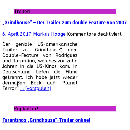
Trailer!
„Grindhouse“ – Der Trailer zum double Feature von 2007
für
6. April 2017
Markus Haage
Kommentare deaktiviert
„Gr
Der geniale US-amerikanische
–
Trailer zu „Grindhouse“, dem
Der
Double-Feature von Rodriguez
Trai
und Tarantino, welches vor zehn
zu
Jahren in die US-Kinos kam. In
dou
Deutschland liefen die Filme
Fea
getrennt. Ich habe jetzt wieder
von
dermaßen Bock auf „Planet
200
Terror“
… [vorspulen]
Popkultur!
Tarantinos „Grindhouse“-Trailer online!