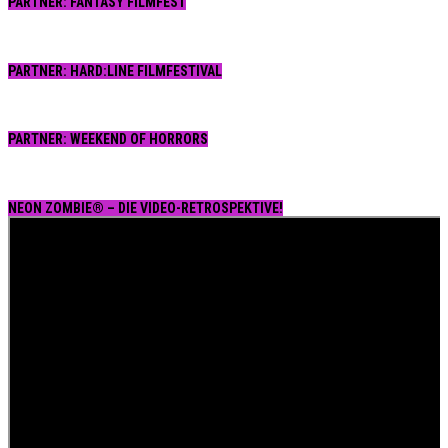
PARTNER: FANTASY FILMFEST
PARTNER: HARD:LINE FILMFESTIVAL
PARTNER: WEEKEND OF HORRORS
NEON ZOMBIE® – DIE VIDEO-RETROSPEKTIVE!