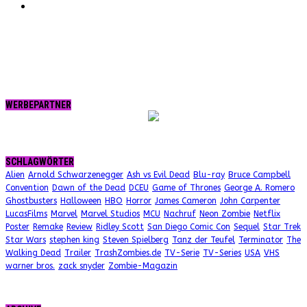
RSS
WERBEPARTNER
SCHLAGWÖRTER
Alien
Arnold Schwarzenegger
Ash vs Evil Dead
Blu-ray
Bruce Campbell
Convention
Dawn of the Dead
DCEU
Game of Thrones
George A. Romero
Ghostbusters
Halloween
HBO
Horror
James Cameron
John Carpenter
LucasFilms
Marvel
Marvel Studios
MCU
Nachruf
Neon Zombie
Netflix
Poster
Remake
Review
Ridley Scott
San Diego Comic Con
Sequel
Star Trek
Star Wars
stephen king
Steven Spielberg
Tanz der Teufel
Terminator
The
Walking Dead
Trailer
TrashZombies.de
TV-Serie
TV-Series
USA
VHS
warner bros.
zack snyder
Zombie-Magazin