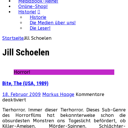
Mediabook-Reihe!
Online-Shop!
Historie!
Historie
Die Medien über uns!
Die Leser!
Startseite
Jill Schoelen
Jill Schoelen
Horror!
Bite, The (USA, 1989)
18. Februar 2009
Markus Haage
Kommentare
für
deaktiviert
Bite,
Tierhorror. Immer dieser Tierhorror. Dieses Sub-Genre
The
des Horrorfilms hat bekannterweise schon die
(USA,
absurdesten Monstren ans Tageslicht befördert, ob
1989)
Killer-Ameisen, Mörder-Spinnen, Schlächter-