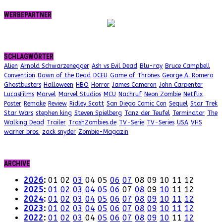
WERBEPARTNER
SCHLAGWÖRTER
Alien
Arnold Schwarzenegger
Ash vs Evil Dead
Blu-ray
Bruce Campbell
Convention
Dawn of the Dead
DCEU
Game of Thrones
George A. Romero
Ghostbusters
Halloween
HBO
Horror
James Cameron
John Carpenter
LucasFilms
Marvel
Marvel Studios
MCU
Nachruf
Neon Zombie
Netflix
Poster
Remake
Review
Ridley Scott
San Diego Comic Con
Sequel
Star Trek
Star Wars
stephen king
Steven Spielberg
Tanz der Teufel
Terminator
The
Walking Dead
Trailer
TrashZombies.de
TV-Serie
TV-Series
USA
VHS
warner bros.
zack snyder
Zombie-Magazin
ARCHIVE
2026
:
01
02
03
04
05
06
07
08
09
10
11
12
2025
:
01
02
03
04
05
06
07
08
09
10
11
12
2024
:
01
02
03
04
05
06
07
08
09
10
11
12
2023
:
01
02
03
04
05
06
07
08
09
10
11
12
2022
:
01
02
03
04
05
06
07
08
09
10
11
12