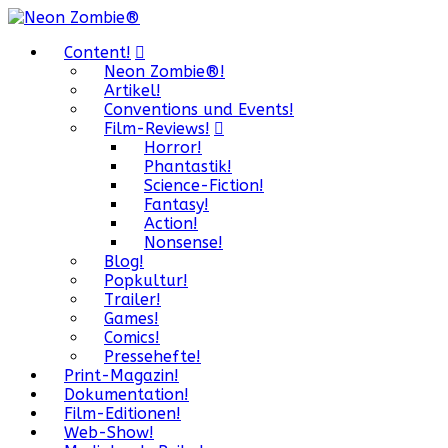
Content!
Neon Zombie®!
Artikel!
Conventions und Events!
Film-Reviews!
Horror!
Phantastik!
Science-Fiction!
Fantasy!
Action!
Nonsense!
Blog!
Popkultur!
Trailer!
Games!
Comics!
Pressehefte!
Print-Magazin!
Dokumentation!
Film-Editionen!
Web-Show!