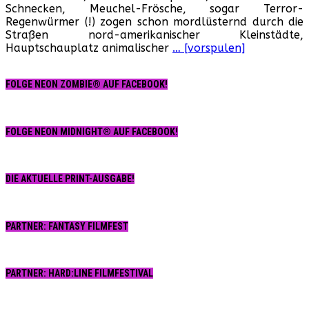
Schnecken, Meuchel-Frösche, sogar Terror-
Regenwürmer (!) zogen schon mordlüsternd durch die
Straßen nord-amerikanischer Kleinstädte,
Hauptschauplatz animalischer
… [vorspulen]
FOLGE NEON ZOMBIE® AUF FACEBOOK!
FOLGE NEON MIDNIGHT® AUF FACEBOOK!
DIE AKTUELLE PRINT-AUSGABE!
PARTNER: FANTASY FILMFEST
PARTNER: HARD:LINE FILMFESTIVAL