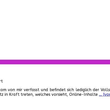
für
rt
Neues
om von mir verfasst und befindet sich lediglich der Voll
Jugendschutzgesetz
z in Kraft treten, welches vorsieht, Online-Inhalte
… [vo
sorgt
für
Aufregung