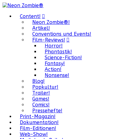
Content!
Neon Zombie®!
Artikel!
Conventions und Events!
Film-Reviews!
Horror!
Phantastik!
Science-Fiction!
Fantasy!
Action!
Nonsense!
Blog!
Popkultur!
Trailer!
Games!
Comics!
Pressehefte!
Print-Magazin!
Dokumentation!
Film-Editionen!
Web-Show!