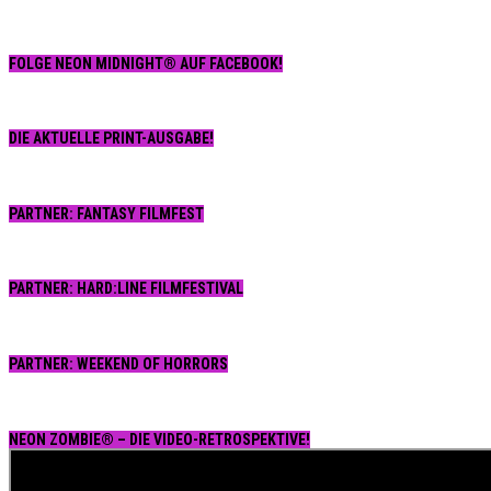
FOLGE NEON MIDNIGHT® AUF FACEBOOK!
DIE AKTUELLE PRINT-AUSGABE!
PARTNER: FANTASY FILMFEST
PARTNER: HARD:LINE FILMFESTIVAL
PARTNER: WEEKEND OF HORRORS
NEON ZOMBIE® – DIE VIDEO-RETROSPEKTIVE!