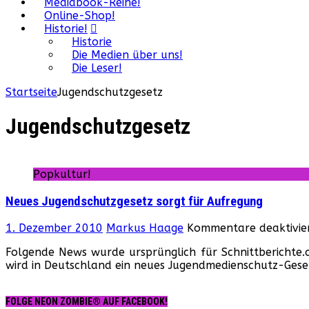
Mediabook-Reihe!
Online-Shop!
Historie!
Historie
Die Medien über uns!
Die Leser!
Startseite
Jugendschutzgesetz
Jugendschutzgesetz
Popkultur!
Neues Jugendschutzgesetz sorgt für Aufregung
1. Dezember 2010
Markus Haage
Kommentare deaktivie
Folgende News wurde ursprünglich für Schnittberichte.c
wird in Deutschland ein neues Jugendmedienschutz-Geset
FOLGE NEON ZOMBIE® AUF FACEBOOK!