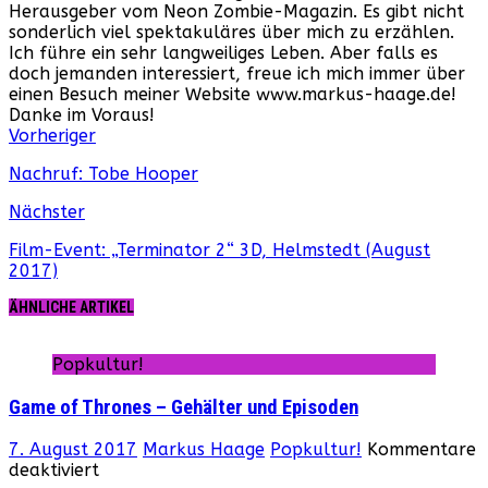
Herausgeber vom Neon Zombie-Magazin. Es gibt nicht
sonderlich viel spektakuläres über mich zu erzählen.
Ich führe ein sehr langweiliges Leben. Aber falls es
doch jemanden interessiert, freue ich mich immer über
einen Besuch meiner Website www.markus-haage.de!
Danke im Voraus!
Webseite
Facebook
Instagram
YouTube
Vorheriger
Nachruf: Tobe Hooper
Nächster
Film-Event: „Terminator 2“ 3D, Helmstedt (August
2017)
ÄHNLICHE ARTIKEL
Popkultur!
Game of Thrones – Gehälter und Episoden
7. August 2017
Markus Haage
Popkultur!
Kommentare
für
deaktiviert