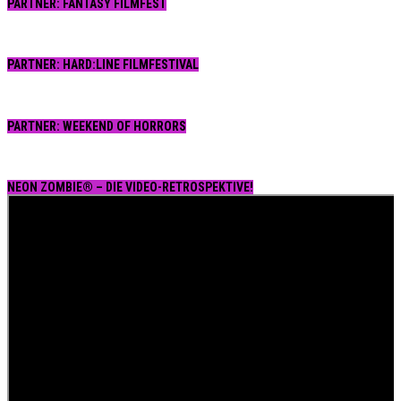
PARTNER: FANTASY FILMFEST
PARTNER: HARD:LINE FILMFESTIVAL
PARTNER: WEEKEND OF HORRORS
NEON ZOMBIE® – DIE VIDEO-RETROSPEKTIVE!