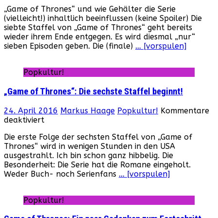
Game
„Game of Thrones“ und wie Gehälter die Serie
of
(vielleicht!) inhaltlich beeinflussen (keine Spoiler) Die
Thrones
siebte Staffel von „Game of Thrones“ geht bereits
–
wieder ihrem Ende entgegen. Es wird diesmal „nur“
Gehälter
sieben Episoden geben. Die (finale)
… [vorspulen]
und
Episoden
Popkultur!
„Game of Thrones“: Die sechste Staffel beginnt!
24. April 2016
Markus Haage
Popkultur!
Kommentare
für
deaktiviert
„Game
Die erste Folge der sechsten Staffel von „Game of
of
Thrones“ wird in wenigen Stunden in den USA
Thrones“:
ausgestrahlt. Ich bin schon ganz hibbelig. Die
Die
Besonderheit: Die Serie hat die Romane eingeholt.
sechste
Weder Buch- noch Serienfans
… [vorspulen]
Staffel
beginnt!
Popkultur!