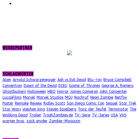
RSS
WERBEPARTNER
SCHLAGWÖRTER
Alien
Arnold Schwarzenegger
Ash vs Evil Dead
Blu-ray
Bruce Campbell
Convention
Dawn of the Dead
DCEU
Game of Thrones
George A. Romero
Ghostbusters
Halloween
HBO
Horror
James Cameron
John Carpenter
LucasFilms
Marvel
Marvel Studios
MCU
Nachruf
Neon Zombie
Netflix
Poster
Remake
Review
Ridley Scott
San Diego Comic Con
Sequel
Star Trek
Star Wars
stephen king
Steven Spielberg
Tanz der Teufel
Terminator
The
Walking Dead
Trailer
TrashZombies.de
TV-Serie
TV-Series
USA
VHS
warner bros.
zack snyder
Zombie-Magazin