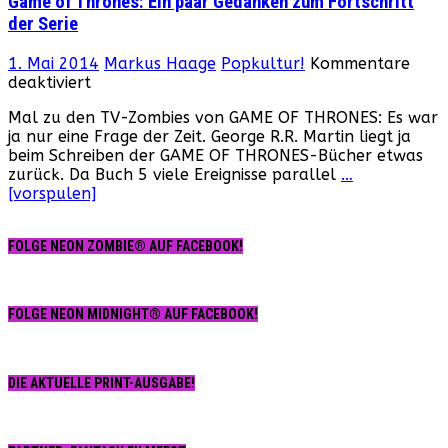
Game of Thrones: Ein paar Gedanken zum Fortschritt
der Serie
1. Mai 2014
Markus Haage
Popkultur!
Kommentare
für
deaktiviert
Game
Mal zu den TV-Zombies von GAME OF THRONES: Es war
of
ja nur eine Frage der Zeit. George R.R. Martin liegt ja
Thrones:
beim Schreiben der GAME OF THRONES-Bücher etwas
Ein
zurück. Da Buch 5 viele Ereignisse parallel
…
paar
[vorspulen]
Gedanken
zum
Fortschritt
FOLGE NEON ZOMBIE® AUF FACEBOOK!
der
Serie
FOLGE NEON MIDNIGHT® AUF FACEBOOK!
DIE AKTUELLE PRINT-AUSGABE!