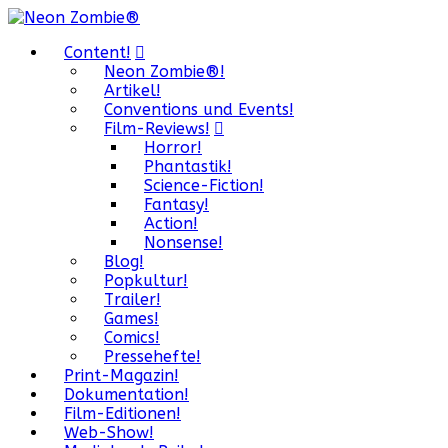
Content!
Neon Zombie®!
Artikel!
Conventions und Events!
Film-Reviews!
Horror!
Phantastik!
Science-Fiction!
Fantasy!
Action!
Nonsense!
Blog!
Popkultur!
Trailer!
Games!
Comics!
Pressehefte!
Print-Magazin!
Dokumentation!
Film-Editionen!
Web-Show!