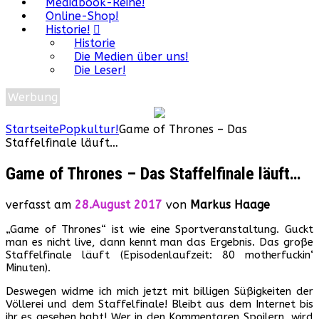
Mediabook-Reihe!
Online-Shop!
Historie!
Historie
Die Medien über uns!
Die Leser!
Werbung
Startseite
Popkultur!
Game of Thrones – Das
Staffelfinale läuft…
Game of Thrones – Das Staffelfinale läuft…
verfasst am
28.August 2017
von
Markus Haage
„Game of Thrones“ ist wie eine Sportveranstaltung. Guckt
man es nicht live, dann kennt man das Ergebnis. Das große
Staffelfinale läuft (Episodenlaufzeit: 80 motherfuckin‘
Minuten).
Deswegen widme ich mich jetzt mit billigen Süßigkeiten der
Völlerei und dem Staffelfinale! Bleibt aus dem Internet bis
ihr es gesehen habt! Wer in den Kommentaren Spoilern, wird