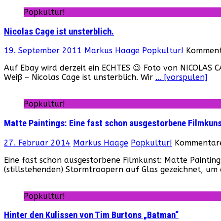
Popkultur!
Nicolas Cage ist unsterblich.
19. September 2011
Markus Haage
Popkultur!
Kommenta
Auf Ebay wird derzeit ein ECHTES 😉 Foto von NICOLAS CA
Weiß – Nicolas Cage ist unsterblich. Wir
… [vorspulen]
Popkultur!
Matte Paintings: Eine fast schon ausgestorbene Filmkun
27. Februar 2014
Markus Haage
Popkultur!
Kommentare 
Eine fast schon ausgestorbene Filmkunst: Matte Paintin
(stillstehenden) Stormtroopern auf Glas gezeichnet, u
Popkultur!
Hinter den Kulissen von Tim Burtons „Batman“