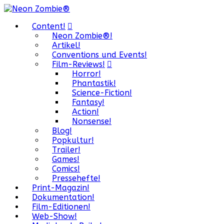
Content!
Neon Zombie®!
Artikel!
Conventions und Events!
Film-Reviews!
Horror!
Phantastik!
Science-Fiction!
Fantasy!
Action!
Nonsense!
Blog!
Popkultur!
Trailer!
Games!
Comics!
Pressehefte!
Print-Magazin!
Dokumentation!
Film-Editionen!
Web-Show!