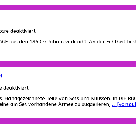
für
re deaktiviert
Nicolas
GE aus den 1860er Jahren verkauft. An der Echtheit beste
Cage
ist
unsterblich.
st
für
deaktiviert
Matte
gs. Handgezeichnete Teile von Sets und Kulissen. In DIE
Paintings:
m eine am Set vorhandene Armee zu suggerieren,
… [vorspu
Eine
fast
schon
ausgestorbene
Filmkunst