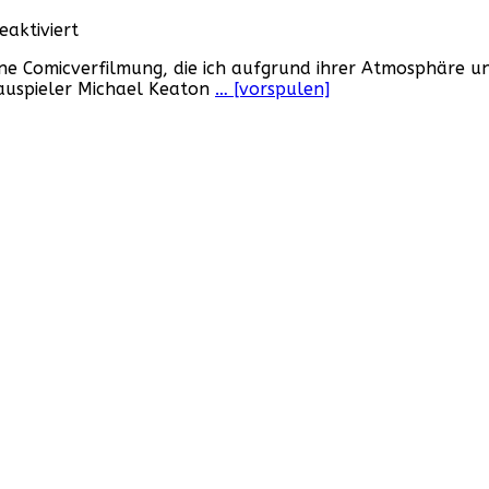
für
aktiviert
Hinter
ne Comicverfilmung, die ich aufgrund ihrer Atmosphäre un
den
hauspieler Michael Keaton
… [vorspulen]
Kulissen
von
Tim
Burtons
„Batman“