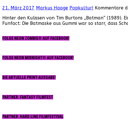
21. März 2017
Markus Haage
Popkultur!
Kommentare de
Hinter den Kulissen von Tim Burtons „Batman“ (1989). Ei
Funfact: Die Batmaske aus Gummi war so starr, dass Sc
FOLGE NEON ZOMBIE® AUF FACEBOOK!
FOLGE NEON MIDNIGHT® AUF FACEBOOK!
DIE AKTUELLE PRINT-AUSGABE!
PARTNER: FANTASY FILMFEST
PARTNER: HARD:LINE FILMFESTIVAL