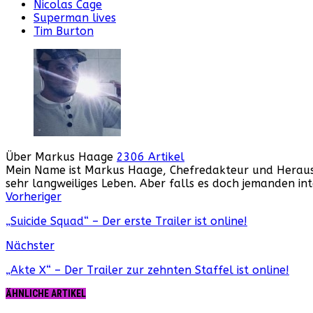
Nicolas Cage
Superman lives
Tim Burton
Über Markus Haage
2306 Artikel
Mein Name ist Markus Haage, Chefredakteur und Herausge
sehr langweiliges Leben. Aber falls es doch jemanden i
Webseite
Facebook
Instagram
YouTube
Vorheriger
„Suicide Squad“ – Der erste Trailer ist online!
Nächster
„Akte X“ – Der Trailer zur zehnten Staffel ist online!
ÄHNLICHE ARTIKEL