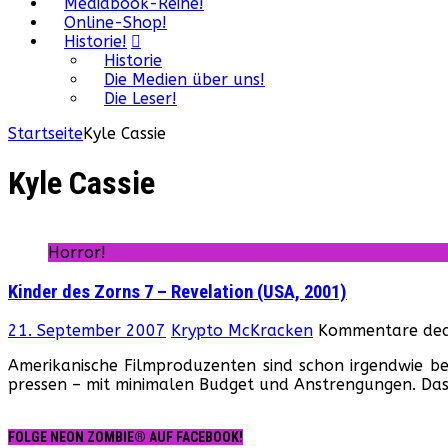
Mediabook-Reihe!
Online-Shop!
Historie!
Historie
Die Medien über uns!
Die Leser!
Startseite
Kyle Cassie
Kyle Cassie
Horror!
Kinder des Zorns 7 – Revelation (USA, 2001)
21. September 2007
Krypto McKracken
Kommentare deak
Amerikanische Filmproduzenten sind schon irgendwie be
pressen – mit minimalen Budget und Anstrengungen. Das 
FOLGE NEON ZOMBIE® AUF FACEBOOK!