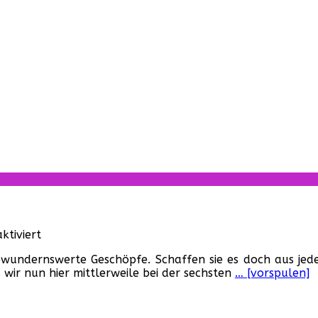
für
tiviert
Kinder
wundernswerte Geschöpfe. Schaffen sie es doch aus jede
des
wir nun hier mittlerweile bei der sechsten
… [vorspulen]
Zorns
7
–
Revelation