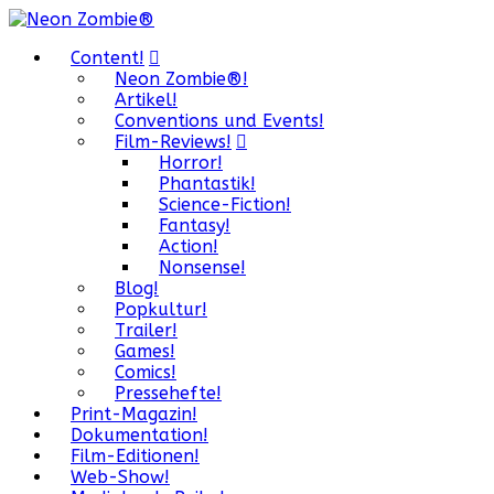
Content!
Neon Zombie®!
Artikel!
Conventions und Events!
Film-Reviews!
Horror!
Phantastik!
Science-Fiction!
Fantasy!
Action!
Nonsense!
Blog!
Popkultur!
Trailer!
Games!
Comics!
Pressehefte!
Print-Magazin!
Dokumentation!
Film-Editionen!
Web-Show!