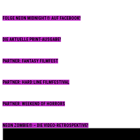
FOLGE NEON MIDNIGHT® AUF FACEBOOK!
DIE AKTUELLE PRINT-AUSGABE!
PARTNER: FANTASY FILMFEST
PARTNER: HARD:LINE FILMFESTIVAL
PARTNER: WEEKEND OF HORRORS
NEON ZOMBIE® – DIE VIDEO-RETROSPEKTIVE!