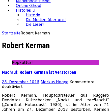
Mediabook-Reihe!
Online-Shop!
Historie!
Historie
Die Medien über uns!
Die Leser!
Startseite
Robert Kerman
Robert Kerman
Popkultur!
Nachruf: Robert Kerman ist verstorben
28. Dezember 2018
Markus Haage
Kommentare
für
deaktiviert
Nachruf:
Robert Kerman, Hauptdarsteller aus Ruggero
Robert
Deodatos Kultschocker „Nackt und zerfleischt“
Kerman
(„Cannibal Holocaust“, 1980), ist im Alter von 71
ist
Jahren am 27. Dezember 2018 gestorben. Kerman
verstorben