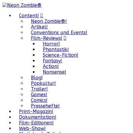
Content!
Neon Zombie®!
Artikel!
Conventions und Events!
Film-Reviews!
Horror!
Phantastik!
Science-Fiction!
Fantasy!
Action!
Nonsense!
Blog!
Popkultur!
Trailer!
Games!
Comics!
Pressehefte!
Print-Magazin!
Dokumentation!
Film-Editionen!
Web-Show!