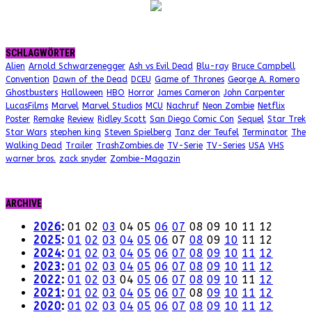
SCHLAGWÖRTER
Alien
Arnold Schwarzenegger
Ash vs Evil Dead
Blu-ray
Bruce Campbell
Convention
Dawn of the Dead
DCEU
Game of Thrones
George A. Romero
Ghostbusters
Halloween
HBO
Horror
James Cameron
John Carpenter
LucasFilms
Marvel
Marvel Studios
MCU
Nachruf
Neon Zombie
Netflix
Poster
Remake
Review
Ridley Scott
San Diego Comic Con
Sequel
Star Trek
Star Wars
stephen king
Steven Spielberg
Tanz der Teufel
Terminator
The
Walking Dead
Trailer
TrashZombies.de
TV-Serie
TV-Series
USA
VHS
warner bros.
zack snyder
Zombie-Magazin
ARCHIVE
2026
:
01
02
03
04
05
06
07
08
09
10
11
12
2025
:
01
02
03
04
05
06
07
08
09
10
11
12
2024
:
01
02
03
04
05
06
07
08
09
10
11
12
2023
:
01
02
03
04
05
06
07
08
09
10
11
12
2022
:
01
02
03
04
05
06
07
08
09
10
11
12
2021
:
01
02
03
04
05
06
07
08
09
10
11
12
2020
:
01
02
03
04
05
06
07
08
09
10
11
12