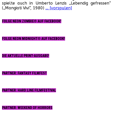
spielte auch in Umberto Lenzis „Lebendig gefressen“
(„Mangiati Vivi“, 1980)
… [vorspulen]
FOLGE NEON ZOMBIE® AUF FACEBOOK!
FOLGE NEON MIDNIGHT® AUF FACEBOOK!
DIE AKTUELLE PRINT-AUSGABE!
PARTNER: FANTASY FILMFEST
PARTNER: HARD:LINE FILMFESTIVAL
PARTNER: WEEKEND OF HORRORS