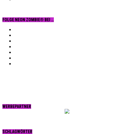
FOLGE NEON ZOMBIE® BEI …
Facebook
YouTube
Instagram
Vimeo
Twitter
tumblr.
RSS
WERBEPARTNER
SCHLAGWÖRTER