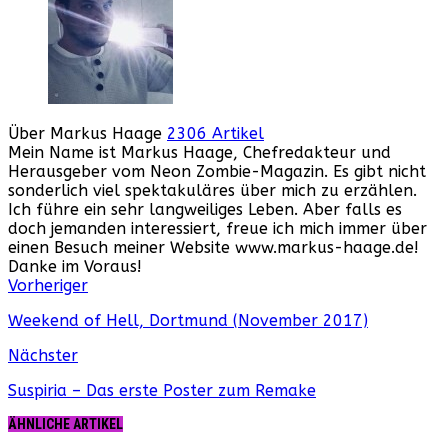
Über Markus Haage
2306 Artikel
Mein Name ist Markus Haage, Chefredakteur und
Herausgeber vom Neon Zombie-Magazin. Es gibt nicht
sonderlich viel spektakuläres über mich zu erzählen.
Ich führe ein sehr langweiliges Leben. Aber falls es
doch jemanden interessiert, freue ich mich immer über
einen Besuch meiner Website www.markus-haage.de!
Danke im Voraus!
Webseite
Facebook
Instagram
YouTube
Vorheriger
Weekend of Hell, Dortmund (November 2017)
Nächster
Suspiria – Das erste Poster zum Remake
ÄHNLICHE ARTIKEL