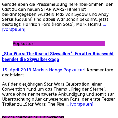
Gerade eben die Pressemeldung hereinbekommen: der
Wars
Cast zu den neuen STAR WARS-Filmen ist
Episode
bekanntgegeben wurden! Max von Sydow und Andy
VII:
Serkis (Gollum) sind dabei! War schon bekannt, jetzt
Die
bestätigt: Harrison Ford (Han Solo), Mark Hamill
…
Darsteller
[vorspulen]
sind
bekannt
gegeben
Popkultur!
wurden!
„Star Wars: The Rise of Skywalker“: Ein alter Bösewicht
beendet die Skywalker-Saga
15. April 2019
Markus Haage
Popkultur!
Kommentare
für
deaktiviert
„Star
Auf der diesjährigen Star Wars Celebration, einer
Wars:
Convention rund um das Thema „Krieg der Sterne“,
The
wurde ohne nennenswerte Ankündigung und somit zur
Rise
Überraschung aller anwesenden Fans, der erste Teaser
of
Trailer zu „Star Wars: The Rise
… [vorspulen]
Skywalker“:
Ein
alter
FOLGE NEON ZOMBIE® AUF FACEBOOK!