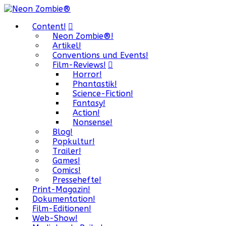
Content!
Neon Zombie®!
Artikel!
Conventions und Events!
Film-Reviews!
Horror!
Phantastik!
Science-Fiction!
Fantasy!
Action!
Nonsense!
Blog!
Popkultur!
Trailer!
Games!
Comics!
Pressehefte!
Print-Magazin!
Dokumentation!
Film-Editionen!
Web-Show!