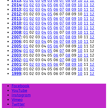
2015
:
01
02
03
04
05
06
07
08
09
10
11
12
2014
:
01
02
03
04
05
06
07
08
09
10
11
12
2013
:
01
02
03
04
05
06
07
08
09
10
11
12
2012
:
01
02
03
04
05
06
07
08
09
10
11
12
2011
:
01
02
03
04
05
06
07
08
09
10
11
12
2010
:
01
02
03
04
05
06
07
08
09
10
11
12
2009
:
01
02
03
04
05
06
07
08
09
10
11
12
2008
:
01
02
03
04
05
06
07
08
09
10
11
12
2007
:
01
02
03
04
05
06
07
08
09
10
11
12
2006
:
01
02
03
04
05
06
07
08
09
10
11
12
2005
:
01
02
03
04
05
06
07
08
09
10
11
12
2004
:
01
02
03
04
05
06
07
08
09
10
11
12
2003
:
01
02
03
04
05
06
07
08
09
10
11
12
2002
:
01
02
03
04
05
06
07
08
09
10
11
12
2001
:
01
02
03
04
05
06
07
08
09
10
11
12
2000
:
01
02
03
04
05
06
07
08
09
10
11
12
1999
:
01
02
03
04
05
06
07
08
09
10
11
12
Facebook
YouTube
Instagram
Vimeo
Twitter