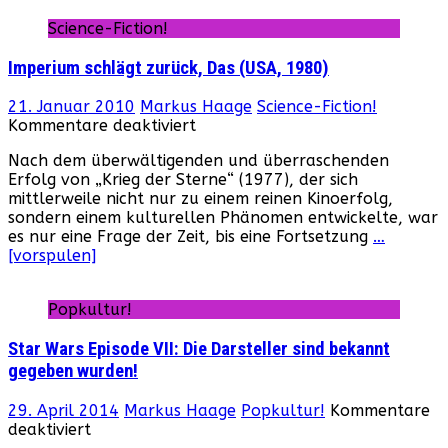
Science-Fiction!
Imperium schlägt zurück, Das (USA, 1980)
21. Januar 2010
Markus Haage
Science-Fiction!
für
Kommentare deaktiviert
Imperium
Nach dem überwältigenden und überraschenden
schlägt
Erfolg von „Krieg der Sterne“ (1977), der sich
zurück,
mittlerweile nicht nur zu einem reinen Kinoerfolg,
Das
sondern einem kulturellen Phänomen entwickelte, war
(USA,
es nur eine Frage der Zeit, bis eine Fortsetzung
…
1980)
[vorspulen]
Popkultur!
Star Wars Episode VII: Die Darsteller sind bekannt
gegeben wurden!
29. April 2014
Markus Haage
Popkultur!
Kommentare
für
deaktiviert
Star