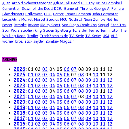
Alien
Arnold Schwarzenegger
Ash vs Evil Dead
Blu-ray
Bruce Campbell
Convention
Dawn of the Dead
DCEU
Game of Thrones
George A. Romero
Ghostbusters
Halloween
HBO
Horror
James Cameron
John Carpenter
LucasFilms
Marvel
Marvel Studios
MCU
Nachruf
Neon Zombie
Netflix
Poster
Remake
Review
Ridley Scott
San Diego Comic Con
Sequel
Star Trek
Star Wars
stephen king
Steven Spielberg
Tanz der Teufel
Terminator
The
Walking Dead
Trailer
TrashZombies.de
TV-Serie
TV-Series
USA
VHS
warner bros.
zack snyder
Zombie-Magazin
ARCHIVE
2026
:
01
02
03
04
05
06
07
08
09
10
11
12
2025
:
01
02
03
04
05
06
07
08
09
10
11
12
2024
:
01
02
03
04
05
06
07
08
09
10
11
12
2023
:
01
02
03
04
05
06
07
08
09
10
11
12
2022
:
01
02
03
04
05
06
07
08
09
10
11
12
2021
:
01
02
03
04
05
06
07
08
09
10
11
12
2020
:
01
02
03
04
05
06
07
08
09
10
11
12
2019
:
01
02
03
04
05
06
07
08
09
10
11
12
2018
:
01
02
03
04
05
06
07
08
09
10
11
12
2017
:
01
02
03
04
05
06
07
08
09
10
11
12
2016
:
01
02
03
04
05
06
07
08
09
10
11
12