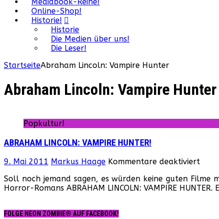
Mediabook-Reihe!
Online-Shop!
Historie!
Historie
Die Medien über uns!
Die Leser!
Startseite
Abraham Lincoln: Vampire Hunter
Abraham Lincoln: Vampire Hunter
Popkultur!
ABRAHAM LINCOLN: VAMPIRE HUNTER!
für
9. Mai 2011
Markus Haage
Kommentare deaktiviert
ABR
Soll noch jemand sagen, es würden keine guten Filme me
LINC
Horror-Romans ABRAHAM LINCOLN: VAMPIRE HUNTER. Ein
VAMP
HUNT
FOLGE NEON ZOMBIE® AUF FACEBOOK!