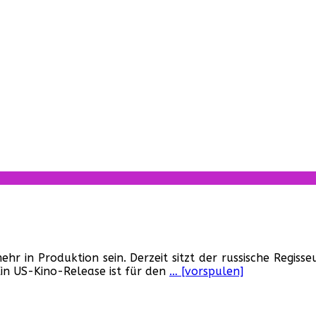
AHAM
hr in Produktion sein. Derzeit sitzt der russische Reg
OLN:
 US-Kino-Release ist für den
… [vorspulen]
IRE
ER!