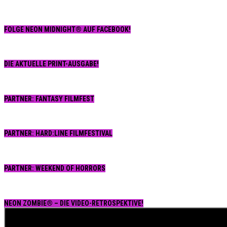
FOLGE NEON MIDNIGHT® AUF FACEBOOK!
DIE AKTUELLE PRINT-AUSGABE!
PARTNER: FANTASY FILMFEST
PARTNER: HARD:LINE FILMFESTIVAL
PARTNER: WEEKEND OF HORRORS
NEON ZOMBIE® – DIE VIDEO-RETROSPEKTIVE!