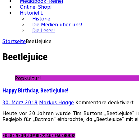
Mediabook-Reihe!
Online-Shop!
Historie!
Historie
Die Medien über uns!
Die Leser!
Startseite
Beetlejuice
Beetlejuice
Popkultur!
Happy Birthday, Beetlejuice!
fü
30. März 2018
Markus Haage
Kommentare deaktiviert
H
Heute vor 30 Jahren wurde Tim Burtons „Beetlejuice“ i
Bi
Regiejob für „Batman“ einbrachte, da „Beetlejuice“ mit 
Be
FOLGE NEON ZOMBIE® AUF FACEBOOK!