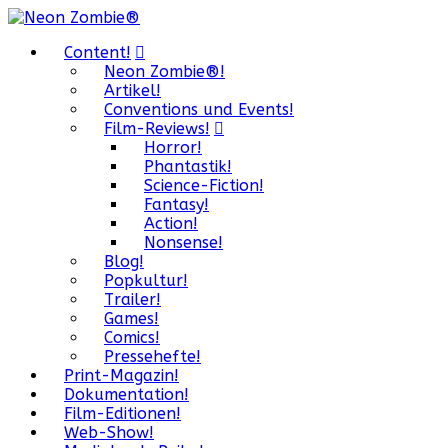
Content!
Neon Zombie®!
Artikel!
Conventions und Events!
Film-Reviews!
Horror!
Phantastik!
Science-Fiction!
Fantasy!
Action!
Nonsense!
Blog!
Popkultur!
Trailer!
Games!
Comics!
Pressehefte!
Print-Magazin!
Dokumentation!
Film-Editionen!
Web-Show!