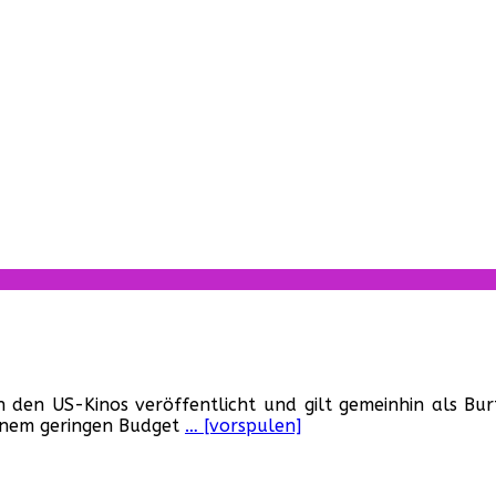
r
appy
n den US-Kinos veröffentlicht und gilt gemeinhin als Bu
rthday,
einem geringen Budget
… [vorspulen]
etlejuice!