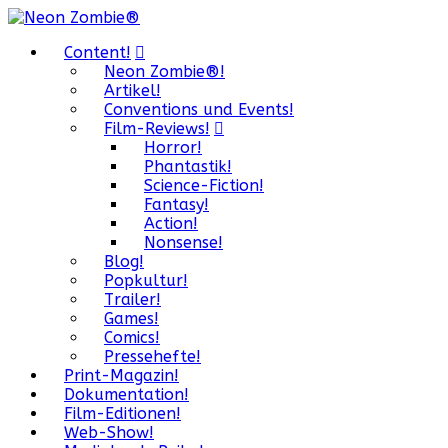
Content!
Neon Zombie®!
Artikel!
Conventions und Events!
Film-Reviews!
Horror!
Phantastik!
Science-Fiction!
Fantasy!
Action!
Nonsense!
Blog!
Popkultur!
Trailer!
Games!
Comics!
Pressehefte!
Print-Magazin!
Dokumentation!
Film-Editionen!
Web-Show!