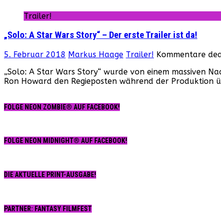
Trailer!
„Solo: A Star Wars Story“ – Der erste Trailer ist da!
5. Februar 2018
Markus Haage
Trailer!
Kommentare deak
„Solo: A Star Wars Story“ wurde von einem massiven Na
Ron Howard den Regieposten während der Produktion ü
FOLGE NEON ZOMBIE® AUF FACEBOOK!
FOLGE NEON MIDNIGHT® AUF FACEBOOK!
DIE AKTUELLE PRINT-AUSGABE!
PARTNER: FANTASY FILMFEST