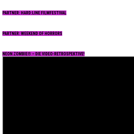
PARTNER: HARD:LINE FILMFESTIVAL
PARTNER: WEEKEND OF HORRORS
NEON ZOMBIE® – DIE VIDEO-RETROSPEKTIVE!