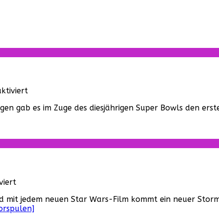
für
tiviert
„Solo:
rgen gab es im Zuge des diesjährigen Super Bowls den erst
A
Star
Wars
Story“
–
Neuer
Trailer
und
für
iert
Poster!
Neuer
nd mit jedem neuen Star Wars-Film kommt ein neuer Stormt
Trailer
orspulen]
zu
„Solo: