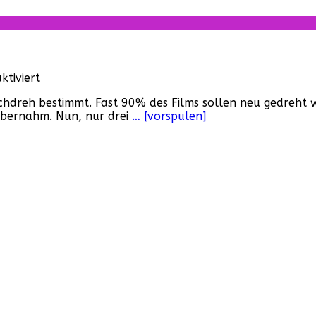
A
Star
Wars
Story“!
für
tiviert
„Solo:
chdreh bestimmt. Fast 90% des Films sollen neu gedreht 
A
bernahm. Nun, nur drei
… [vorspulen]
Star
Wars
Story“
–
Der
erste
Trailer
ist
da!