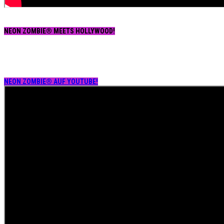
NEON ZOMBIE® MEETS HOLLYWOOD!
NEON ZOMBIE® AUF YOUTUBE!