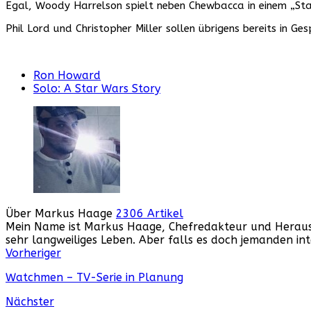
Egal, Woody Harrelson spielt neben Chewbacca in einem „Star
Phil Lord und Christopher Miller sollen übrigens bereits in 
Ron Howard
Solo: A Star Wars Story
Über Markus Haage
2306 Artikel
Mein Name ist Markus Haage, Chefredakteur und Herausge
sehr langweiliges Leben. Aber falls es doch jemanden i
Webseite
Facebook
Instagram
YouTube
Vorheriger
Watchmen – TV-Serie in Planung
Nächster