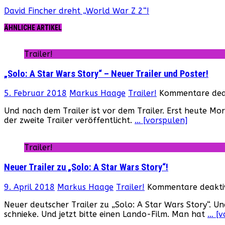
David Fincher dreht „World War Z 2“!
ÄHNLICHE ARTIKEL
Trailer!
„Solo: A Star Wars Story“ – Neuer Trailer und Poster!
5. Februar 2018
Markus Haage
Trailer!
Kommentare deak
Und nach dem Trailer ist vor dem Trailer. Erst heute Mo
der zweite Trailer veröffentlicht.
… [vorspulen]
Trailer!
Neuer Trailer zu „Solo: A Star Wars Story“!
9. April 2018
Markus Haage
Trailer!
Kommentare deaktiv
Neuer deutscher Trailer zu „Solo: A Star Wars Story“. U
schnieke. Und jetzt bitte einen Lando-Film. Man hat
… [v