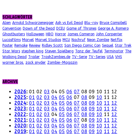
SCHLAGWÖRTER
Alien
Arnold Schwarzenegger
Ash vs Evil Dead
Blu-ray
Bruce Campbell
Convention
Dawn of the Dead
DCEU
Game of Thrones
George A. Romero
Ghostbusters
Halloween
HBO
Horror
James Cameron
John Carpenter
LucasFilms
Marvel
Marvel Studios
MCU
Nachruf
Neon Zombie
Netflix
Poster
Remake
Review
Ridley Scott
San Diego Comic Con
Sequel
Star Trek
Star Wars
stephen king
Steven Spielberg
Tanz der Teufel
Terminator
The
Walking Dead
Trailer
TrashZombies.de
TV-Serie
TV-Series
USA
VHS
warner bros.
zack snyder
Zombie-Magazin
ARCHIVE
2026
:
01
02
03
04
05
06
07
08
09
10
11
12
2025
:
01
02
03
04
05
06
07
08
09
10
11
12
2024
:
01
02
03
04
05
06
07
08
09
10
11
12
2023
:
01
02
03
04
05
06
07
08
09
10
11
12
2022
:
01
02
03
04
05
06
07
08
09
10
11
12
2021
:
01
02
03
04
05
06
07
08
09
10
11
12
2020
:
01
02
03
04
05
06
07
08
09
10
11
12
2019
:
01
02
03
04
05
06
07
08
09
10
11
12