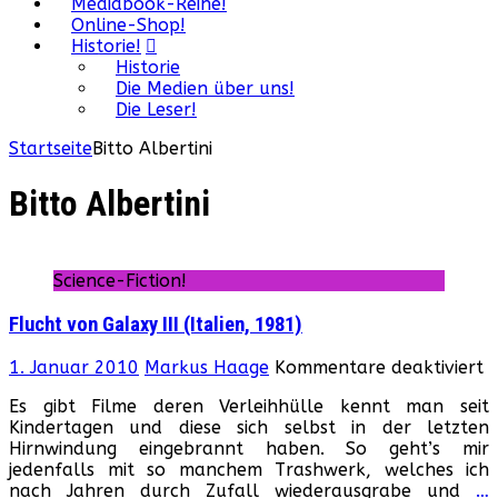
Mediabook-Reihe!
Online-Shop!
Historie!
Historie
Die Medien über uns!
Die Leser!
Startseite
Bitto Albertini
Bitto Albertini
Science-Fiction!
Flucht von Galaxy III (Italien, 1981)
f
1. Januar 2010
Markus Haage
Kommentare deaktiviert
F
Es gibt Filme deren Verleihhülle kennt man seit
v
Kindertagen und diese sich selbst in der letzten
G
Hirnwindung eingebrannt haben. So geht’s mir
II
jedenfalls mit so manchem Trashwerk, welches ich
(I
nach Jahren durch Zufall wiederausgrabe und
…
1