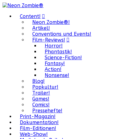
Content!
Neon Zombie®!
Artikel!
Conventions und Events!
Film-Reviews!
Horror!
Phantastik!
Science-Fiction!
Fantasy!
Action!
Nonsense!
Blog!
Popkultur!
Trailer!
Games!
Comics!
Pressehefte!
Print-Magazin!
Dokumentation!
Film-Editionen!
Web-Show!