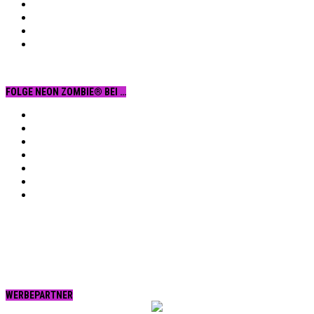
FOLGE NEON ZOMBIE® BEI …
Facebook
YouTube
Instagram
Vimeo
Twitter
tumblr.
RSS
WERBEPARTNER