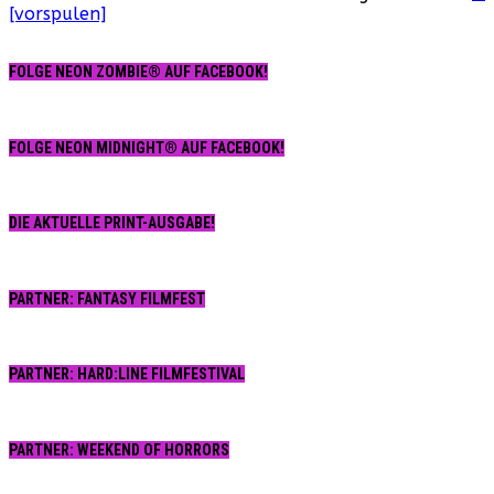
[vorspulen]
FOLGE NEON ZOMBIE® AUF FACEBOOK!
FOLGE NEON MIDNIGHT® AUF FACEBOOK!
DIE AKTUELLE PRINT-AUSGABE!
PARTNER: FANTASY FILMFEST
PARTNER: HARD:LINE FILMFESTIVAL
PARTNER: WEEKEND OF HORRORS