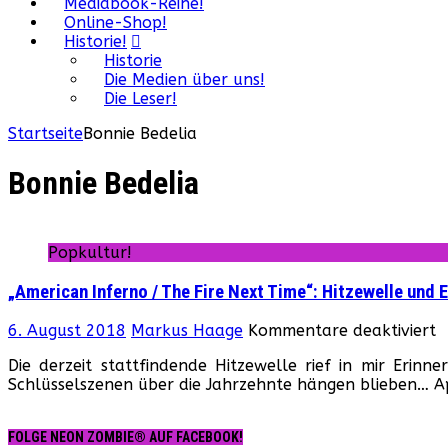
Mediabook-Reihe!
Online-Shop!
Historie!
Historie
Die Medien über uns!
Die Leser!
Startseite
Bonnie Bedelia
Bonnie Bedelia
Popkultur!
„American Inferno / The Fire Next Time“: Hitzewelle und 
f
6. August 2018
Markus Haage
Kommentare deaktiviert
„
Die derzeit stattfindende Hitzewelle rief in mir Erin
I
Schlüsselszenen über die Jahrzehnte hängen blieben… A
/
T
F
FOLGE NEON ZOMBIE® AUF FACEBOOK!
N