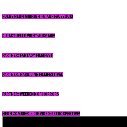
T
H
u
FOLGE NEON MIDNIGHT® AUF FACEBOOK!
E
a
1
DIE AKTUELLE PRINT-AUSGABE!
PARTNER: FANTASY FILMFEST
PARTNER: HARD:LINE FILMFESTIVAL
PARTNER: WEEKEND OF HORRORS
NEON ZOMBIE® – DIE VIDEO-RETROSPEKTIVE!