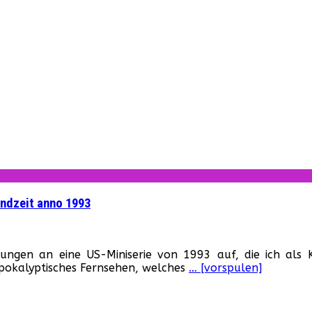
Endzeit anno 1993
ür
American
nerungen an eine US-Miniserie von 1993 auf, die ich al
nferno
pokalyptisches Fernsehen, welches
… [vorspulen]
he
ire
ext