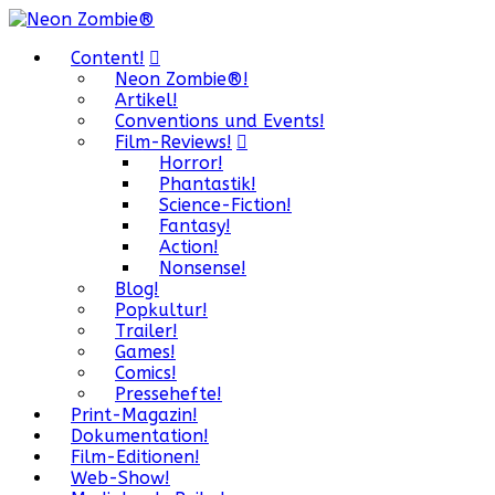
Content!
Neon Zombie®!
Artikel!
Conventions und Events!
Film-Reviews!
Horror!
Phantastik!
Science-Fiction!
Fantasy!
Action!
Nonsense!
Blog!
Popkultur!
Trailer!
Games!
Comics!
Pressehefte!
Print-Magazin!
Dokumentation!
Film-Editionen!
Web-Show!