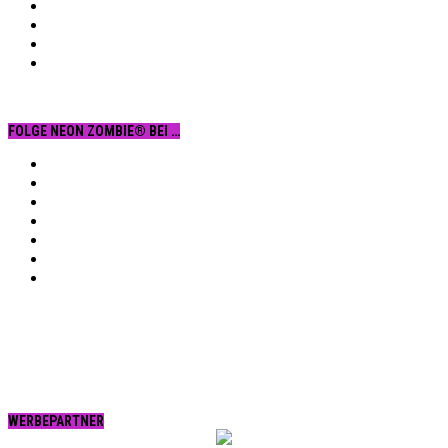
FOLGE NEON ZOMBIE® BEI …
Facebook
YouTube
Instagram
Vimeo
Twitter
tumblr.
RSS
WERBEPARTNER