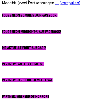
Megahit (zwei Fortsetzungen
… [vorspulen]
FOLGE NEON ZOMBIE® AUF FACEBOOK!
FOLGE NEON MIDNIGHT® AUF FACEBOOK!
DIE AKTUELLE PRINT-AUSGABE!
PARTNER: FANTASY FILMFEST
PARTNER: HARD:LINE FILMFESTIVAL
PARTNER: WEEKEND OF HORRORS