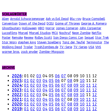
SCHLAGWÖRTER
Alien
Arnold Schwarzenegger
Ash vs Evil Dead
Blu-ray
Bruce Campbell
Convention
Dawn of the Dead
DCEU
Game of Thrones
George A. Romero
Ghostbusters
Halloween
HBO
Horror
James Cameron
John Carpenter
LucasFilms
Marvel
Marvel Studios
MCU
Nachruf
Neon Zombie
Netflix
Poster
Remake
Review
Ridley Scott
San Diego Comic Con
Sequel
Star Trek
Star Wars
stephen king
Steven Spielberg
Tanz der Teufel
Terminator
The
Walking Dead
Trailer
TrashZombies.de
TV-Serie
TV-Series
USA
VHS
warner bros.
zack snyder
Zombie-Magazin
ARCHIVE
2026
:
01
02
03
04
05
06
07
08
09
10
11
12
2025
:
01
02
03
04
05
06
07
08
09
10
11
12
2024
:
01
02
03
04
05
06
07
08
09
10
11
12
2023
:
01
02
03
04
05
06
07
08
09
10
11
12
2022
:
01
02
03
04
05
06
07
08
09
10
11
12
2021
:
01
02
03
04
05
06
07
08
09
10
11
12
2020
:
01
02
03
04
05
06
07
08
09
10
11
12
2019
:
01
02
03
04
05
06
07
08
09
10
11
12