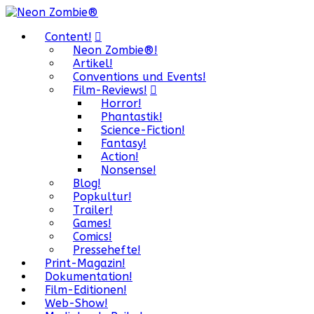
Content!
Neon Zombie®!
Artikel!
Conventions und Events!
Film-Reviews!
Horror!
Phantastik!
Science-Fiction!
Fantasy!
Action!
Nonsense!
Blog!
Popkultur!
Trailer!
Games!
Comics!
Pressehefte!
Print-Magazin!
Dokumentation!
Film-Editionen!
Web-Show!