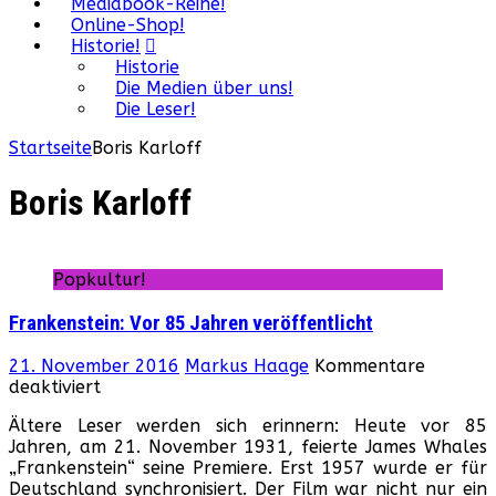
Mediabook-Reihe!
Online-Shop!
Historie!
Historie
Die Medien über uns!
Die Leser!
Startseite
Boris Karloff
Boris Karloff
Popkultur!
Frankenstein: Vor 85 Jahren veröffentlicht
21. November 2016
Markus Haage
Kommentare
für
deaktiviert
Frankenstein:
Ältere Leser werden sich erinnern: Heute vor 85
Vor
Jahren, am 21. November 1931, feierte James Whales
85
„Frankenstein“ seine Premiere. Erst 1957 wurde er für
Jahren
Deutschland synchronisiert. Der Film war nicht nur ein
veröffentlicht