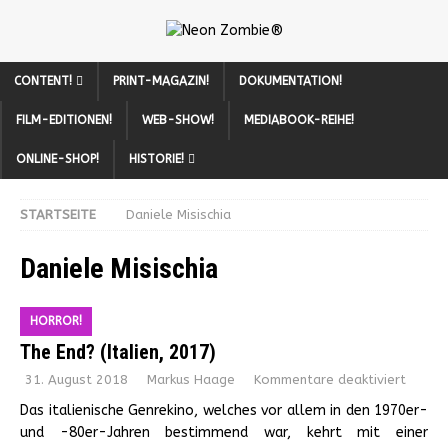
CONTENT!
PRINT-MAGAZIN!
DOKUMENTATION!
FILM-EDITIONEN!
WEB-SHOW!
MEDIABOOK-REIHE!
ONLINE-SHOP!
HISTORIE!
STARTSEITE
Daniele Misischia
Daniele Misischia
HORROR!
The End? (Italien, 2017)
31. August 2018
Markus Haage
Kommentare deaktiviert
Das italienische Genrekino, welches vor allem in den 1970er-
und -80er-Jahren bestimmend war, kehrt mit einer