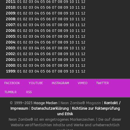
2011
:
01
02
03
04
05
06
07
08
09
10
11
12
2010
:
01
02
03
04
05
06
07
08
09
10
11
12
2009
:
01
02
03
04
05
06
07
08
09
10
11
12
2008
:
01
02
03
04
05
06
07
08
09
10
11
12
2007
:
01
02
03
04
05
06
07
08
09
10
11
12
2006
:
01
02
03
04
05
06
07
08
09
10
11
12
2005
:
01
02
03
04
05
06
07
08
09
10
11
12
2004
:
01
02
03
04
05
06
07
08
09
10
11
12
2003
:
01
02
03
04
05
06
07
08
09
10
11
12
2002
:
01
02
03
04
05
06
07
08
09
10
11
12
2001
:
01
02
03
04
05
06
07
08
09
10
11
12
2000
:
01
02
03
04
05
06
07
08
09
10
11
12
1999
:
01
02
03
04
05
06
07
08
09
10
11
12
FACEBOOK
YOUTUBE
INSTAGRAM
VIMEO
TWITTER
TUMBLR.
RSS
©
1999–2025
Haage Medien
| Neon Zombie® Magazin |
Kontakt /
Impressum
|
Datenschutzerklärung
|
Richtlinie zur Faktenprüfung
und Ethik
Neon Zombie® ist ein eingetragenes Markenzeichen. | Die auf dieser
Website veröffentlichten Inhalte und Werke sind urheberrechtlich