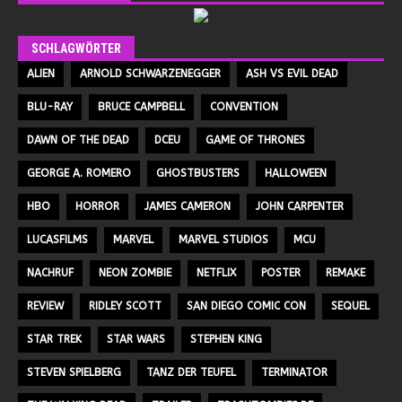
SCHLAGWÖRTER
ALIEN
ARNOLD SCHWARZENEGGER
ASH VS EVIL DEAD
BLU-RAY
BRUCE CAMPBELL
CONVENTION
DAWN OF THE DEAD
DCEU
GAME OF THRONES
GEORGE A. ROMERO
GHOSTBUSTERS
HALLOWEEN
HBO
HORROR
JAMES CAMERON
JOHN CARPENTER
LUCASFILMS
MARVEL
MARVEL STUDIOS
MCU
NACHRUF
NEON ZOMBIE
NETFLIX
POSTER
REMAKE
REVIEW
RIDLEY SCOTT
SAN DIEGO COMIC CON
SEQUEL
STAR TREK
STAR WARS
STEPHEN KING
STEVEN SPIELBERG
TANZ DER TEUFEL
TERMINATOR