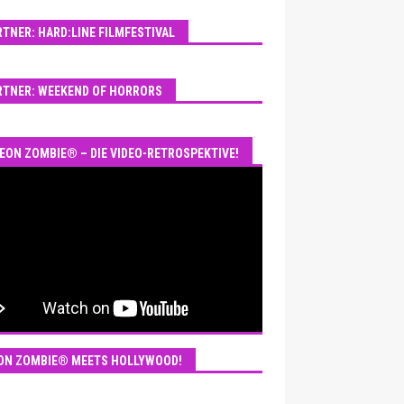
RTNER: HARD:LINE FILMFESTIVAL
RTNER: WEEKEND OF HORRORS
EON ZOMBIE® – DIE VIDEO-RETROSPEKTIVE!
ON ZOMBIE® MEETS HOLLYWOOD!