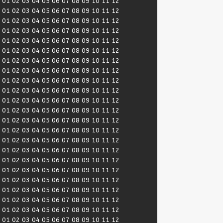
:
01
02
03
04
05
06
07
08
09
10
11
12
:
01
02
03
04
05
06
07
08
09
10
11
12
:
01
02
03
04
05
06
07
08
09
10
11
12
:
01
02
03
04
05
06
07
08
09
10
11
12
:
01
02
03
04
05
06
07
08
09
10
11
12
:
01
02
03
04
05
06
07
08
09
10
11
12
:
01
02
03
04
05
06
07
08
09
10
11
12
:
01
02
03
04
05
06
07
08
09
10
11
12
:
01
02
03
04
05
06
07
08
09
10
11
12
:
01
02
03
04
05
06
07
08
09
10
11
12
:
01
02
03
04
05
06
07
08
09
10
11
12
:
01
02
03
04
05
06
07
08
09
10
11
12
:
01
02
03
04
05
06
07
08
09
10
11
12
:
01
02
03
04
05
06
07
08
09
10
11
12
:
01
02
03
04
05
06
07
08
09
10
11
12
:
01
02
03
04
05
06
07
08
09
10
11
12
:
01
02
03
04
05
06
07
08
09
10
11
12
:
01
02
03
04
05
06
07
08
09
10
11
12
:
01
02
03
04
05
06
07
08
09
10
11
12
:
01
02
03
04
05
06
07
08
09
10
11
12
:
01
02
03
04
05
06
07
08
09
10
11
12
:
01
02
03
04
05
06
07
08
09
10
11
12
:
01
02
03
04
05
06
07
08
09
10
11
12