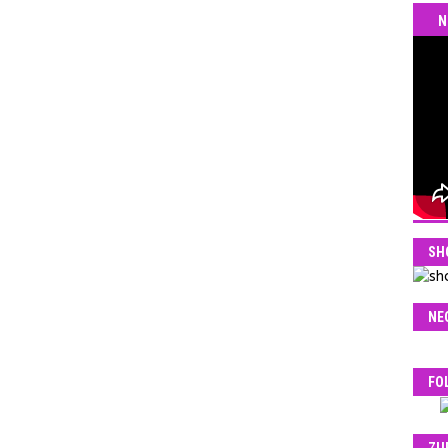
N
SH
NE
FO
ZU