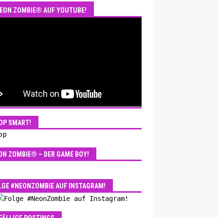
EON ZOMBIE® AUF YOUTUBE!
OP SMART!
ON ZOMBIE® – DER GAME BOY!
LGE #NEONZOMBIE AUF INSTAGRAM!
FÄLLIGE POSTINGS