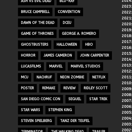
2024
ASH VS EVIL DEAD
BLU-RAY
2023
BRUCE CAMPBELL
CONVENTION
2022
2021
DAWN OF THE DEAD
DCEU
2020
2019
GAME OF THRONES
GEORGE A. ROMERO
2018
2017
GHOSTBUSTERS
HALLOWEEN
HBO
2016
2015
HORROR
JAMES CAMERON
JOHN CARPENTER
2014
2013
LUCASFILMS
MARVEL
MARVEL STUDIOS
2012
2011
MCU
NACHRUF
NEON ZOMBIE
NETFLIX
2010
POSTER
REMAKE
REVIEW
RIDLEY SCOTT
2009
2008
SAN DIEGO COMIC CON
SEQUEL
STAR TREK
2007
2006
STAR WARS
STEPHEN KING
2005
2004
STEVEN SPIELBERG
TANZ DER TEUFEL
2003
2002
TERMINATOR
THE WALKING DEAD
TRAILER