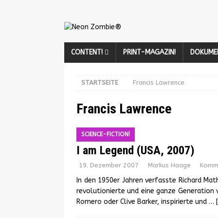
CONTENT!
PRINT-MAGAZIN!
DOKUME
STARTSEITE
Francis Lawrence
Francis Lawrence
SCIENCE-FICTION!
I am Legend (USA, 2007)
19. Dezember 2007
Markus Haage
Komme
In den 1950er Jahren verfasste Richard Math
revolutionierte und eine ganze Generation 
Romero oder Clive Barker, inspirierte und
… 