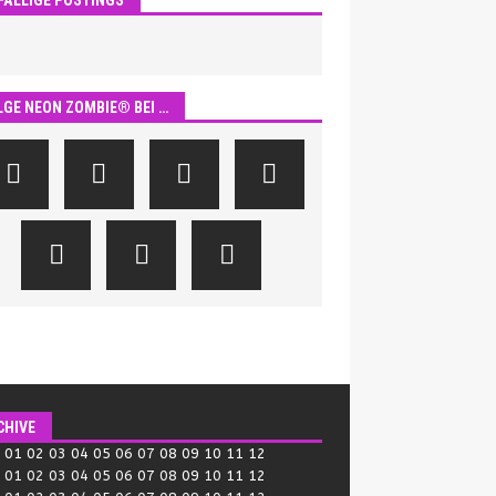
LGE NEON ZOMBIE® BEI …
CHIVE
:
01
02
03
04
05
06
07
08
09
10
11
12
:
01
02
03
04
05
06
07
08
09
10
11
12