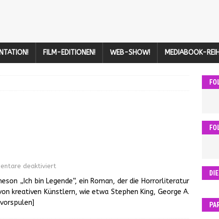
NTATION!
FILM-EDITIONEN!
WEB-SHOW!
MEDIABOOK-REIH
FO
FO
ntare deaktiviert
DI
eson „Ich bin Legende“, ein Roman, der die Horrorliteratur
von kreativen Künstlern, wie etwa Stephen King, George A.
[vorspulen]
PA