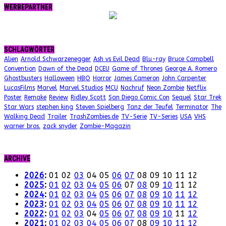
WERBEPARTNER
SCHLAGWÖRTER
Alien
Arnold Schwarzenegger
Ash vs Evil Dead
Blu-ray
Bruce Campbell
Convention
Dawn of the Dead
DCEU
Game of Thrones
George A. Romero
Ghostbusters
Halloween
HBO
Horror
James Cameron
John Carpenter
LucasFilms
Marvel
Marvel Studios
MCU
Nachruf
Neon Zombie
Netflix
Poster
Remake
Review
Ridley Scott
San Diego Comic Con
Sequel
Star Trek
Star Wars
stephen king
Steven Spielberg
Tanz der Teufel
Terminator
The
Walking Dead
Trailer
TrashZombies.de
TV-Serie
TV-Series
USA
VHS
warner bros.
zack snyder
Zombie-Magazin
ARCHIVE
2026
:
01
02
03
04
05
06
07
08
09
10
11
12
2025
:
01
02
03
04
05
06
07
08
09
10
11
12
2024
:
01
02
03
04
05
06
07
08
09
10
11
12
2023
:
01
02
03
04
05
06
07
08
09
10
11
12
2022
:
01
02
03
04
05
06
07
08
09
10
11
12
2021
:
01
02
03
04
05
06
07
08
09
10
11
12