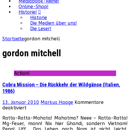
Mediabook-Reihe!
Online-Shop!
Historie!
Historie
Die Medien über uns!
Die Leser!
Startseite
gordon mitchell
gordon mitchell
Action!
Cobra Mission – Die Rückkehr der Wildgänse (Italien,
1986)
13. Januar 2010
Markus Haage
Kommentare
für
deaktiviert
Cobra
Ratta-Ratta-Mahata! Mahatma? Neee – Ratta-Ratta!
Mission
Mg-Feuer, mann! Nix hier Ghandi, sondern Vietnam!
–
Peng! Uff… Das Leben nach Nam ist nicht leicht.
Die