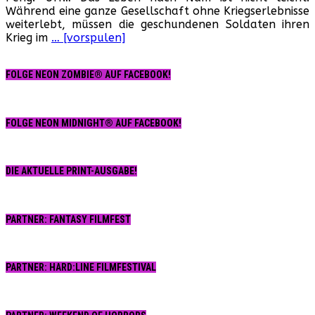
Während eine ganze Gesellschaft ohne Kriegserlebnisse
Rückkehr
weiterlebt, müssen die geschundenen Soldaten ihren
der
Krieg im
… [vorspulen]
Wildgänse
(Italien,
1986)
FOLGE NEON ZOMBIE® AUF FACEBOOK!
FOLGE NEON MIDNIGHT® AUF FACEBOOK!
DIE AKTUELLE PRINT-AUSGABE!
PARTNER: FANTASY FILMFEST
PARTNER: HARD:LINE FILMFESTIVAL