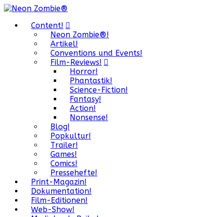
Content!
Neon Zombie®!
Artikel!
Conventions und Events!
Film-Reviews!
Horror!
Phantastik!
Science-Fiction!
Fantasy!
Action!
Nonsense!
Blog!
Popkultur!
Trailer!
Games!
Comics!
Pressehefte!
Print-Magazin!
Dokumentation!
Film-Editionen!
Web-Show!