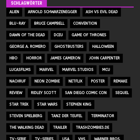
SCHLAGWÖRTER
ALIEN
ARNOLD SCHWARZENEGGER
ASH VS EVIL DEAD
BLU-RAY
BRUCE CAMPBELL
CONVENTION
DAWN OF THE DEAD
DCEU
GAME OF THRONES
GEORGE A. ROMERO
GHOSTBUSTERS
HALLOWEEN
HBO
HORROR
JAMES CAMERON
JOHN CARPENTER
LUCASFILMS
MARVEL
MARVEL STUDIOS
MCU
NACHRUF
NEON ZOMBIE
NETFLIX
POSTER
REMAKE
REVIEW
RIDLEY SCOTT
SAN DIEGO COMIC CON
SEQUEL
STAR TREK
STAR WARS
STEPHEN KING
STEVEN SPIELBERG
TANZ DER TEUFEL
TERMINATOR
THE WALKING DEAD
TRAILER
TRASHZOMBIES.DE
TV-SERIE
TV-SERIES
USA
VHS
WARNER BROS.