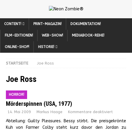
CONTENT!
PRINT-MAGAZIN!
DOKUMENTATION!
FILM-EDITIONEN!
WEB-SHOW!
MEDIABOOK-REIHE!
ONLINE-SHOP!
HISTORIE!
STARTSEITE
Joe Ross
Joe Ross
HORROR!
Mörderspinnen (USA, 1977)
14. Mai 2009
Markus Haage
Kommentare deaktiviert
Abteilung: Guilty Pleasures. Bessy stirbt. Die preisgekrönte
Kuh von Farmer Colby steht kurz davor den Jordan zu