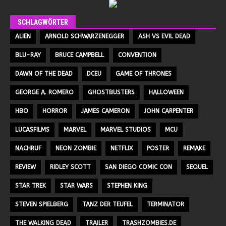
SCHLAGWÖRTER
ALIEN
ARNOLD SCHWARZENEGGER
ASH VS EVIL DEAD
BLU-RAY
BRUCE CAMPBELL
CONVENTION
DAWN OF THE DEAD
DCEU
GAME OF THRONES
GEORGE A. ROMERO
GHOSTBUSTERS
HALLOWEEN
HBO
HORROR
JAMES CAMERON
JOHN CARPENTER
LUCASFILMS
MARVEL
MARVEL STUDIOS
MCU
NACHRUF
NEON ZOMBIE
NETFLIX
POSTER
REMAKE
REVIEW
RIDLEY SCOTT
SAN DIEGO COMIC CON
SEQUEL
STAR TREK
STAR WARS
STEPHEN KING
STEVEN SPIELBERG
TANZ DER TEUFEL
TERMINATOR
THE WALKING DEAD
TRAILER
TRASHZOMBIES.DE