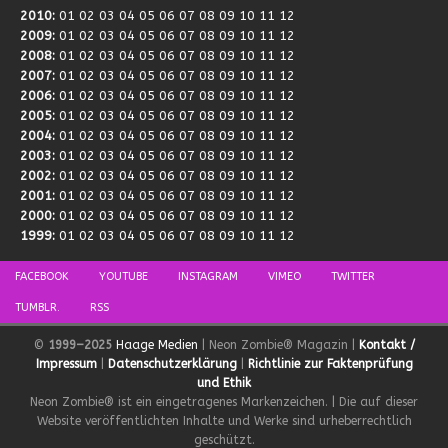
2010
:
01
02
03
04
05
06
07
08
09
10
11
12
2009
:
01
02
03
04
05
06
07
08
09
10
11
12
2008
:
01
02
03
04
05
06
07
08
09
10
11
12
2007
:
01
02
03
04
05
06
07
08
09
10
11
12
2006
:
01
02
03
04
05
06
07
08
09
10
11
12
2005
:
01
02
03
04
05
06
07
08
09
10
11
12
2004
:
01
02
03
04
05
06
07
08
09
10
11
12
2003
:
01
02
03
04
05
06
07
08
09
10
11
12
2002
:
01
02
03
04
05
06
07
08
09
10
11
12
2001
:
01
02
03
04
05
06
07
08
09
10
11
12
2000
:
01
02
03
04
05
06
07
08
09
10
11
12
1999
:
01
02
03
04
05
06
07
08
09
10
11
12
FACEBOOK
YOUTUBE
INSTAGRAM
VIMEO
TWITTER
TUMBLR.
RSS
©
1999–2025
Haage Medien
| Neon Zombie® Magazin |
Kontakt /
Impressum
|
Datenschutzerklärung
|
Richtlinie zur Faktenprüfung
und Ethik
Neon Zombie® ist ein eingetragenes Markenzeichen. | Die auf dieser
Website veröffentlichten Inhalte und Werke sind urheberrechtlich
geschützt.