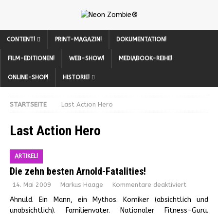
CONTENT!
PRINT-MAGAZIN!
DOKUMENTATION!
FILM-EDITIONEN!
WEB-SHOW!
MEDIABOOK-REIHE!
ONLINE-SHOP!
HISTORIE!
STARTSEITE
Last Action Hero
Last Action Hero
ARTIKEL!
Die zehn besten Arnold-Fatalities!
14. Mai 2009
Markus Haage
Kommentare deaktiviert
Ahnuld. Ein Mann, ein Mythos. Komiker (absichtlich und
unabsichtlich). Familienvater. Nationaler Fitness-Guru.