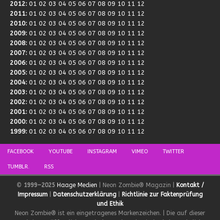
2012
:
01
02
03
04
05
06
07
08
09
10
11
12
2011
:
01
02
03
04
05
06
07
08
09
10
11
12
2010
:
01
02
03
04
05
06
07
08
09
10
11
12
2009
:
01
02
03
04
05
06
07
08
09
10
11
12
2008
:
01
02
03
04
05
06
07
08
09
10
11
12
2007
:
01
02
03
04
05
06
07
08
09
10
11
12
2006
:
01
02
03
04
05
06
07
08
09
10
11
12
2005
:
01
02
03
04
05
06
07
08
09
10
11
12
2004
:
01
02
03
04
05
06
07
08
09
10
11
12
2003
:
01
02
03
04
05
06
07
08
09
10
11
12
2002
:
01
02
03
04
05
06
07
08
09
10
11
12
2001
:
01
02
03
04
05
06
07
08
09
10
11
12
2000
:
01
02
03
04
05
06
07
08
09
10
11
12
1999
:
01
02
03
04
05
06
07
08
09
10
11
12
FACEBOOK
YOUTUBE
INSTAGRAM
VIMEO
TWITTER
TUMBLR.
RSS
©
1999–2025
Haage Medien
| Neon Zombie® Magazin |
Kontakt /
Impressum
|
Datenschutzerklärung
|
Richtlinie zur Faktenprüfung
und Ethik
Neon Zombie® ist ein eingetragenes Markenzeichen. | Die auf dieser