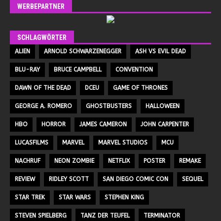
WERBEPARTNER
SCHLAGWÖRTER
ALIEN
ARNOLD SCHWARZENEGGER
ASH VS EVIL DEAD
BLU-RAY
BRUCE CAMPBELL
CONVENTION
DAWN OF THE DEAD
DCEU
GAME OF THRONES
GEORGE A. ROMERO
GHOSTBUSTERS
HALLOWEEN
HBO
HORROR
JAMES CAMERON
JOHN CARPENTER
LUCASFILMS
MARVEL
MARVEL STUDIOS
MCU
NACHRUF
NEON ZOMBIE
NETFLIX
POSTER
REMAKE
REVIEW
RIDLEY SCOTT
SAN DIEGO COMIC CON
SEQUEL
STAR TREK
STAR WARS
STEPHEN KING
STEVEN SPIELBERG
TANZ DER TEUFEL
TERMINATOR