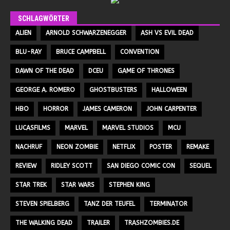
SCHLAGWÖRTER
ALIEN
ARNOLD SCHWARZENEGGER
ASH VS EVIL DEAD
BLU-RAY
BRUCE CAMPBELL
CONVENTION
DAWN OF THE DEAD
DCEU
GAME OF THRONES
GEORGE A. ROMERO
GHOSTBUSTERS
HALLOWEEN
HBO
HORROR
JAMES CAMERON
JOHN CARPENTER
LUCASFILMS
MARVEL
MARVEL STUDIOS
MCU
NACHRUF
NEON ZOMBIE
NETFLIX
POSTER
REMAKE
REVIEW
RIDLEY SCOTT
SAN DIEGO COMIC CON
SEQUEL
STAR TREK
STAR WARS
STEPHEN KING
STEVEN SPIELBERG
TANZ DER TEUFEL
TERMINATOR
THE WALKING DEAD
TRAILER
TRASHZOMBIES.DE