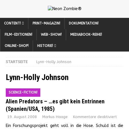
CONTENT!
PRINT-MAGAZIN!
DOKUMENTATION!
FILM-EDITIONEN!
WEB-SHOW!
MEDIABOOK-REIHE!
ONLINE-SHOP!
HISTORIE!
STARTSEITE
Lynn-Holly Johnson
Lynn-Holly Johnson
SCIENCE-FICTION!
Alien Predators – …es gibt kein Entrinnen
(Spanien/USA, 1985)
19. August 2008
Markus Haage
Kommentare deaktiviert
Ein Forschungsprojekt geht voll in die Hose. Schuld ist die