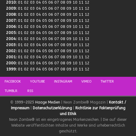
2010
:
01
02
03
04
05
06
07
08
09
10
11
12
2009
:
01
02
03
04
05
06
07
08
09
10
11
12
2008
:
01
02
03
04
05
06
07
08
09
10
11
12
2007
:
01
02
03
04
05
06
07
08
09
10
11
12
2006
:
01
02
03
04
05
06
07
08
09
10
11
12
2005
:
01
02
03
04
05
06
07
08
09
10
11
12
2004
:
01
02
03
04
05
06
07
08
09
10
11
12
2003
:
01
02
03
04
05
06
07
08
09
10
11
12
2002
:
01
02
03
04
05
06
07
08
09
10
11
12
2001
:
01
02
03
04
05
06
07
08
09
10
11
12
2000
:
01
02
03
04
05
06
07
08
09
10
11
12
1999
:
01
02
03
04
05
06
07
08
09
10
11
12
FACEBOOK
YOUTUBE
INSTAGRAM
VIMEO
TWITTER
TUMBLR.
RSS
©
1999–2025
Haage Medien
| Neon Zombie® Magazin |
Kontakt /
Impressum
|
Datenschutzerklärung
|
Richtlinie zur Faktenprüfung
und Ethik
Neon Zombie® ist ein eingetragenes Markenzeichen. | Die auf dieser
Website veröffentlichten Inhalte und Werke sind urheberrechtlich
geschützt.