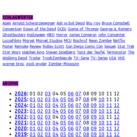
SCHLAGWÖRTER
Alien
Arnold Schwarzenegger
Ash vs Evil Dead
Blu-ray
Bruce Campbell
Convention
Dawn of the Dead
DCEU
Game of Thrones
George A. Romero
Ghostbusters
Halloween
HBO
Horror
James Cameron
John Carpenter
LucasFilms
Marvel
Marvel Studios
MCU
Nachruf
Neon Zombie
Netflix
Poster
Remake
Review
Ridley Scott
San Diego Comic Con
Sequel
Star Trek
Star Wars
stephen king
Steven Spielberg
Tanz der Teufel
Terminator
The
Walking Dead
Trailer
TrashZombies.de
TV-Serie
TV-Series
USA
VHS
warner bros.
zack snyder
Zombie-Magazin
ARCHIVE
2026
:
01
02
03
04
05
06
07
08
09
10
11
12
2025
:
01
02
03
04
05
06
07
08
09
10
11
12
2024
:
01
02
03
04
05
06
07
08
09
10
11
12
2023
:
01
02
03
04
05
06
07
08
09
10
11
12
2022
:
01
02
03
04
05
06
07
08
09
10
11
12
2021
:
01
02
03
04
05
06
07
08
09
10
11
12
2020
:
01
02
03
04
05
06
07
08
09
10
11
12
2019
:
01
02
03
04
05
06
07
08
09
10
11
12