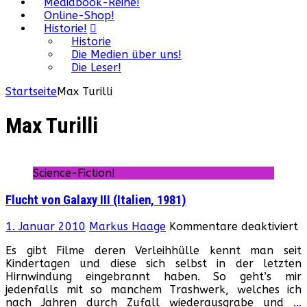
Mediabook-Reihe!
Online-Shop!
Historie!
Historie
Die Medien über uns!
Die Leser!
Startseite
Max Turilli
Max Turilli
Science-Fiction!
Flucht von Galaxy III (Italien, 1981)
f
1. Januar 2010
Markus Haage
Kommentare deaktiviert
F
Es gibt Filme deren Verleihhülle kennt man seit
v
Kindertagen und diese sich selbst in der letzten
G
Hirnwindung eingebrannt haben. So geht’s mir
II
jedenfalls mit so manchem Trashwerk, welches ich
(I
nach Jahren durch Zufall wiederausgrabe und
…
1