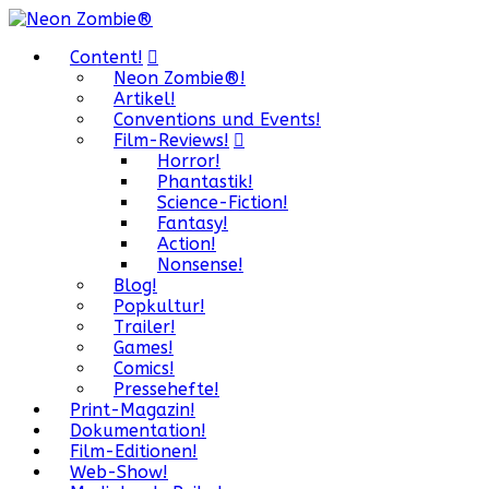
Content!
Neon Zombie®!
Artikel!
Conventions und Events!
Film-Reviews!
Horror!
Phantastik!
Science-Fiction!
Fantasy!
Action!
Nonsense!
Blog!
Popkultur!
Trailer!
Games!
Comics!
Pressehefte!
Print-Magazin!
Dokumentation!
Film-Editionen!
Web-Show!