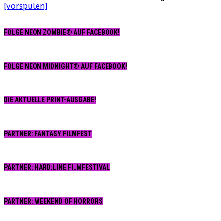
[vorspulen]
FOLGE NEON ZOMBIE® AUF FACEBOOK!
FOLGE NEON MIDNIGHT® AUF FACEBOOK!
DIE AKTUELLE PRINT-AUSGABE!
PARTNER: FANTASY FILMFEST
PARTNER: HARD:LINE FILMFESTIVAL
PARTNER: WEEKEND OF HORRORS