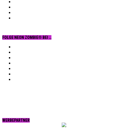
FOLGE NEON ZOMBIE® BEI …
Facebook
YouTube
Instagram
Vimeo
Twitter
tumblr.
RSS
WERBEPARTNER