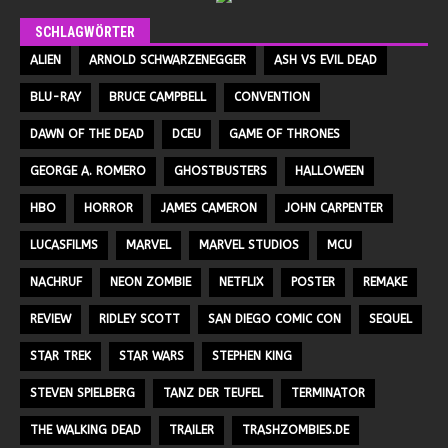
SCHLAGWÖRTER
ALIEN
ARNOLD SCHWARZENEGGER
ASH VS EVIL DEAD
BLU-RAY
BRUCE CAMPBELL
CONVENTION
DAWN OF THE DEAD
DCEU
GAME OF THRONES
GEORGE A. ROMERO
GHOSTBUSTERS
HALLOWEEN
HBO
HORROR
JAMES CAMERON
JOHN CARPENTER
LUCASFILMS
MARVEL
MARVEL STUDIOS
MCU
NACHRUF
NEON ZOMBIE
NETFLIX
POSTER
REMAKE
REVIEW
RIDLEY SCOTT
SAN DIEGO COMIC CON
SEQUEL
STAR TREK
STAR WARS
STEPHEN KING
STEVEN SPIELBERG
TANZ DER TEUFEL
TERMINATOR
THE WALKING DEAD
TRAILER
TRASHZOMBIES.DE