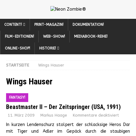
CONTENT!
PRINT-MAGAZIN!
DOKUMENTATION!
FILM-EDITIONEN!
WEB-SHOW!
MEDIABOOK-REIHE!
ONLINE-SHOP!
HISTORIE!
STARTSEITE
Wings Hauser
Wings Hauser
FANTASY!
Beastmaster II – Der Zeitspringer (USA, 1991)
11. März 2009
Markus Haage
Kommentare deaktiviert
In kurzen Lendenschurz stolpert der schlacksige Heros Dar
mit Tiger und Adler im Gepäck durch die staubigen