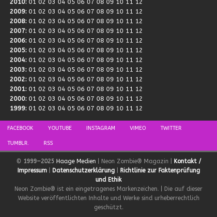
2010
:
01
02
03
04
05
06
07
08
09
10
11
12
2009
:
01
02
03
04
05
06
07
08
09
10
11
12
2008
:
01
02
03
04
05
06
07
08
09
10
11
12
2007
:
01
02
03
04
05
06
07
08
09
10
11
12
2006
:
01
02
03
04
05
06
07
08
09
10
11
12
2005
:
01
02
03
04
05
06
07
08
09
10
11
12
2004
:
01
02
03
04
05
06
07
08
09
10
11
12
2003
:
01
02
03
04
05
06
07
08
09
10
11
12
2002
:
01
02
03
04
05
06
07
08
09
10
11
12
2001
:
01
02
03
04
05
06
07
08
09
10
11
12
2000
:
01
02
03
04
05
06
07
08
09
10
11
12
1999
:
01
02
03
04
05
06
07
08
09
10
11
12
FACEBOOK
YOUTUBE
INSTAGRAM
VIMEO
TWITTER
TUMBLR.
RSS
©
1999–2025
Haage Medien
| Neon Zombie® Magazin |
Kontakt /
Impressum
|
Datenschutzerklärung
|
Richtlinie zur Faktenprüfung
und Ethik
Neon Zombie® ist ein eingetragenes Markenzeichen. | Die auf dieser
Website veröffentlichten Inhalte und Werke sind urheberrechtlich
geschützt.